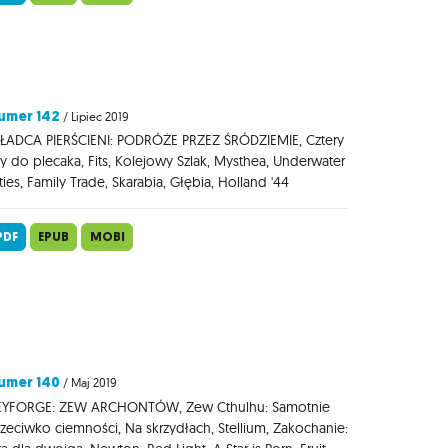
umer 142
/ Lipiec 2019
ŁADCA PIERŚCIENI: PODRÓŻE PRZEZ ŚRÓDZIEMIE, Cztery
y do plecaka, Fits, Kolejowy Szlak, Mysthea, Underwater
ties, Family Trade, Skarabia, Głębia, Holland '44
PDF
EPUB
MOBI
umer 140
/ Maj 2019
EYFORGE: ZEW ARCHONTÓW, Zew Cthulhu: Samotnie
zeciwko ciemności, Na skrzydłach, Stellium, Zakochanie: