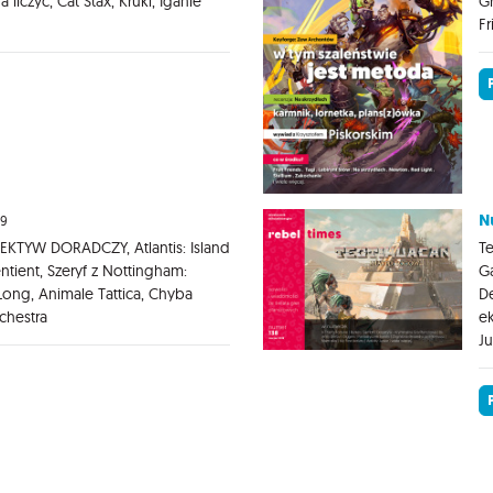
 liczyć, Cat Stax, Kruki, Iganie
Gr
Fr
N
19
KTYW DORADCZY, Atlantis: Island
Te
ntient, Szeryf z Nottingham:
Ga
ong, Animale Tattica, Chyba
De
rchestra
ek
Ju