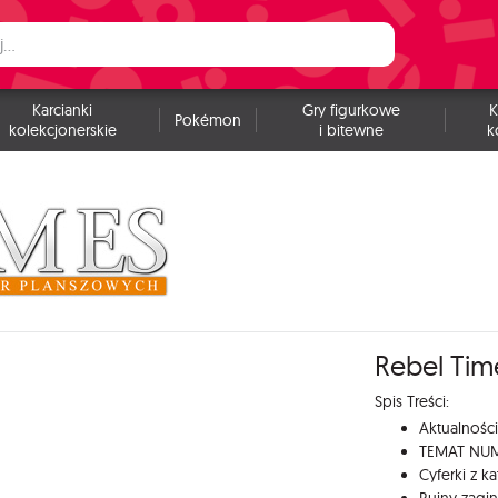
Karcianki
Gry figurkowe
K
Pokémon
kolekcjonerskie
i bitewne
k
Rebel Tim
Spis Treści:
Aktualności
TEMAT NU
Cyferki z k