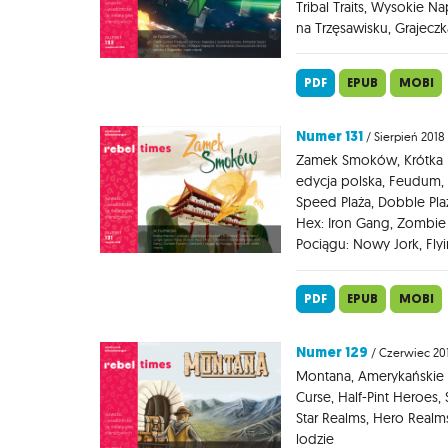
Tribal Traits, Wysokie N
na Trzęsawisku, Grajeczk
PDF
EPUB
MOBI
Numer 131
/ Sierpień 2018
Zamek Smoków, Krótka Hi
edycja polska, Feudum, F
Speed Plaża, Dobble Pla
Hex: Iron Gang, Zombie 
Pociągu: Nowy Jork, Fly
PDF
EPUB
MOBI
Numer 129
/ Czerwiec 20
Montana, Amerykańskie 
Curse, Half-Pint Heroes
Star Realms, Hero Realm
lodzie