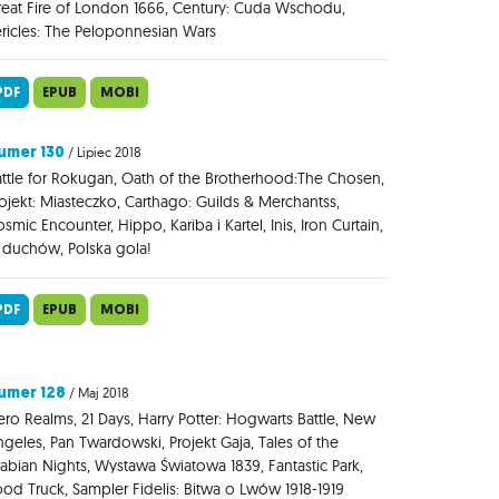
eat Fire of London 1666, Century: Cuda Wschodu,
ricles: The Peloponnesian Wars
PDF
EPUB
MOBI
umer 130
/ Lipiec 2018
ttle for Rokugan, Oath of the Brotherhood:The Chosen,
ojekt: Miasteczko, Carthago: Guilds & Merchantss,
smic Encounter, Hippo, Kariba i Kartel, Inis, Iron Curtain,
 duchów, Polska gola!
PDF
EPUB
MOBI
umer 128
/ Maj 2018
ro Realms, 21 Days, Harry Potter: Hogwarts Battle, New
geles, Pan Twardowski, Projekt Gaja, Tales of the
abian Nights, Wystawa Światowa 1839, Fantastic Park,
od Truck, Sampler Fidelis: Bitwa o Lwów 1918-1919