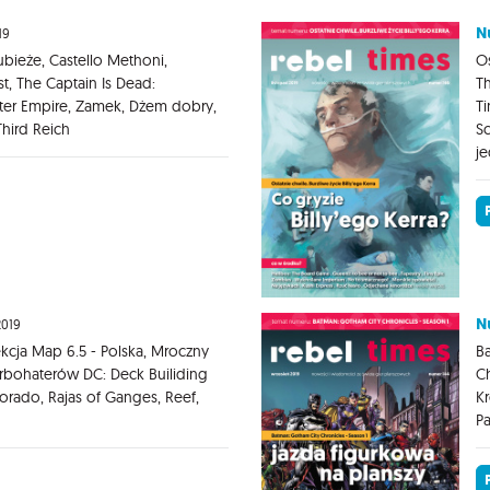
N
19
ubieże, Castello Methoni,
Os
t, The Captain Is Dead:
Th
ter Empire, Zamek, Dżem dobry,
Ti
hird Reich
Sc
j
N
2019
kcja Map 6.5 - Polska, Mroczny
Ba
bohaterów DC: Deck Builiding
Ch
rado, Rajas of Ganges, Reef,
Kr
Pa