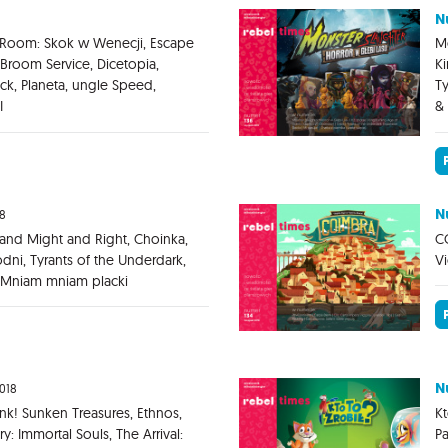
N
e Room: Skok w Wenecji, Escape
Mo
Broom Service, Dicetopia,
Ki
ck, Planeta, ungle Speed,
Ty
I
& 
N
8
nd Might and Right, Choinka,
CO
odni, Tyrants of the Underdark,
Vi
, Mniam mniam placki
N
2018
k! Sunken Treasures, Ethnos,
Kt
: Immortal Souls, The Arrival:
Pa