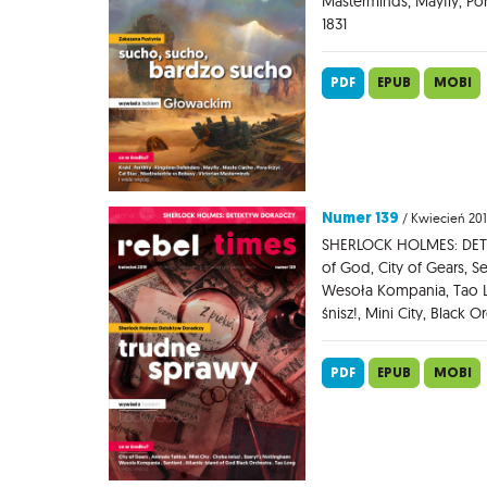
Masterminds, Mayfly, Pora
1831
PDF
EPUB
MOBI
Numer 139
/ Kwiecień 20
SHERLOCK HOLMES: DETE
of God, City of Gears, Se
Wesoła Kompania, Tao L
śnisz!, Mini City, Black O
PDF
EPUB
MOBI