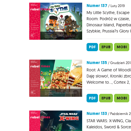
Numer 137
/ Luty 2019
My Little Scythe, Escap
Room: Podróż w czasie, 
Dinosaur Island, Paperba
Szybkie, Prussia?s Glory I
PDF
EPUB
MOBI
Numer 135
/ Grudzień 201
Root: A Game of Woodla
Daję słowo!, Kroniki zbr
Welcome to..., Cortex 2
PDF
EPUB
MOBI
Numer 133
/ Październik 
STAR WARS: X-WING, Clan
Kaleidos, Sword & Sorcery