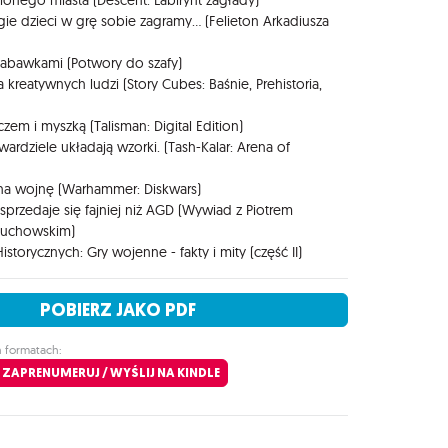
ionego miasta (Descent: Labirynt zagłady)
gie dzieci w grę sobie zagramy... (Felieton Arkadiusza
 zabawkami (Potwory do szafy)
 kreatywnych ludzi (Story Cubes: Baśnie, Prehistoria,
zem i myszką (Talisman: Digital Edition)
wardziele układają wzorki. (Tash-Kalar: Arena of
na wojnę (Warhammer: Diskwars)
sprzedaje się fajniej niż AGD (Wywiad z Piotrem
Żuchowskim)
istorycznych: Gry wojenne - fakty i mity (część II)
POBIERZ JAKO PDF
h formatach:
ZAPRENUMERUJ / WYŚLIJ NA KINDLE