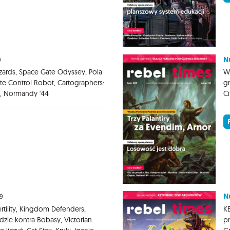
N
9
ards, Space Gate Odyssey, Pola
W
te Control Robot, Cartographers:
gr
bi, Normandy '44
Ci
N
9
tility, Kingdom Defenders,
K
dzie kontra Bobasy, Victorian
pr