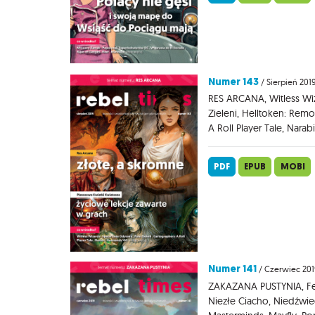
Numer 143
/ Sierpień 201
RES ARCANA, Witless Wiz
Zieleni, Helltoken: Remo
A Roll Player Tale, Nara
PDF
EPUB
MOBI
Numer 141
/ Czerwiec 201
ZAKAZANA PUSTYNIA, Fer
Niezłe Ciacho, Niedźwie