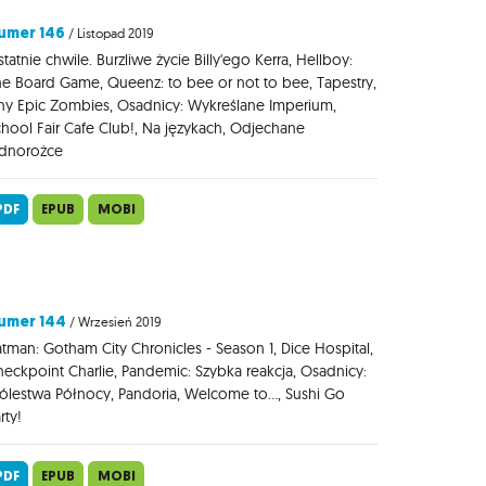
umer 146
/ Listopad 2019
tatnie chwile. Burzliwe życie Billy'ego Kerra, Hellboy:
e Board Game, Queenz: to bee or not to bee, Tapestry,
ny Epic Zombies, Osadnicy: Wykreślane Imperium,
hool Fair Cafe Club!, Na językach, Odjechane
ednorożce
PDF
EPUB
MOBI
umer 144
/ Wrzesień 2019
tman: Gotham City Chronicles - Season 1, Dice Hospital,
eckpoint Charlie, Pandemic: Szybka reakcja, Osadnicy:
ólestwa Północy, Pandoria, Welcome to..., Sushi Go
rty!
PDF
EPUB
MOBI