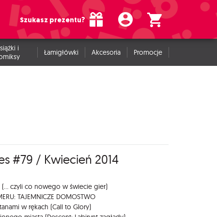
Szukasz prezentu?
siążki i
Łamigłówki
Akcesoria
Promocje
omiksy
es #79 / Kwiecień 2014
 (... czyli co nowego w świecie gier)
MERU: TAJEMNICZE DOMOSTWO
atanami w rękach (Call to Glory)