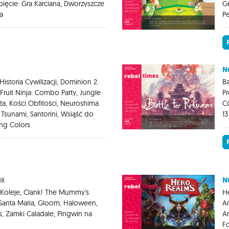
apięcie: Gra Karciana, Dworzyszcze
Gr
a
Pe
N
storia Cywilizacji, Dominion 2.
Ba
ruit Ninja: Combo Party, Jungle
Pr
ża, Kości Obfitości, Neuroshima
Co
Tsunami, Santorini, Wsiąść do
13
ing Colors
N
18
Koleje, Clank! The Mummy's
He
, Santa Maria, Gloom, Haloween,
An
s, Zamki Caladale, Pingwin na
Ar
Fo