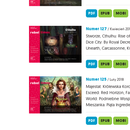
PDF
EPUB
MOBI
Numer 127
/ Kwiecień 20
Stworze, Cthulhu: Rise of
Dice City: By Royal Decr
Unearth, Carcassonne, Kw
PDF
EPUB
MOBI
Numer 125
/ Luty 2018
Majestat: Królewska Koro
Esceed: Red Horizon, Fa
World: Podniebne Wysp
Mieszanka: Piąta Ingredi
PDF
EPUB
MOBI