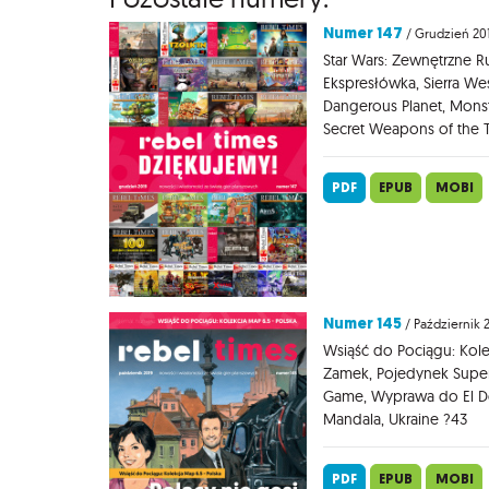
Numer 147
/ Grudzień 20
Star Wars: Zewnętrzne R
Ekspresłówka, Sierra Wes
Dangerous Planet, Mons
Secret Weapons of the T
PDF
EPUB
MOBI
Numer 145
/ Październik 
Wsiąść do Pociągu: Kole
Zamek, Pojedynek Super
Game, Wyprawa do El Do
Mandala, Ukraine ?43
PDF
EPUB
MOBI