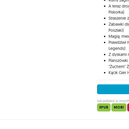
Ruiny zagin
A teraz dro
Piskorka)
Straszenie
Zabawki dla
Poszlaki)
Magią, miec
Prawdziwi t
Legends)
Z dyskami 
Planszówki 
"Żuchem" 
Kącik Gier H
lub pobierz w innyc
EPUB
MOBI