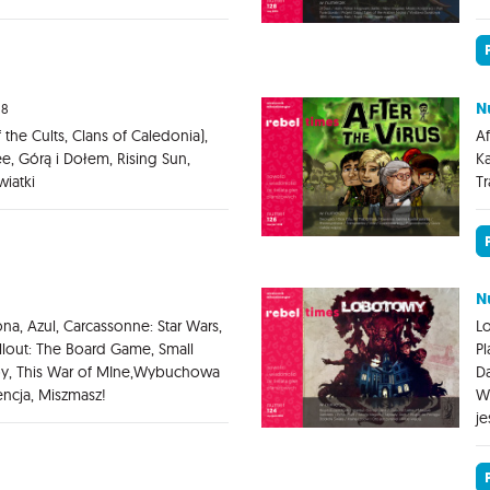
N
18
 the Cults, Clans of Caledonia),
Af
ee, Górą i Dołem, Rising Sun,
Ka
iatki
Tr
N
na, Azul, Carcassonne: Star Wars,
Lo
llout: The Board Game, Small
Pl
y, This War of MIne,Wybuchowa
Da
encja, Miszmasz!
Ws
je