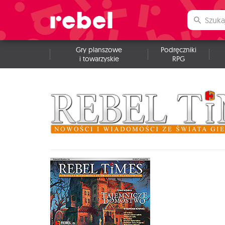
Gry planszowe
Podręczniki
i towarzyskie
RPG