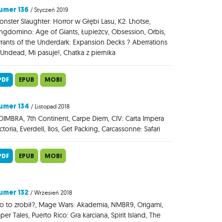
umer 136
/ Styczeń 2019
nster Slaughter: Horror w Głębi Lasu, K2: Lhotse,
ngdomino: Age of Giants, Łupieżcy, Obsession, Orbis,
rants of the Underdark: Expansion Decks ? Aberrations
Undead, Mi pasuje!, Chatka z piernika
PDF
EPUB
MOBI
umer 134
/ Listopad 2018
IMBRA, 7th Continent, Carpe Diem, CIV: Carta Impera
ctoria, Everdell, Ilos, Get Packing, Carcassonne: Safari
PDF
EPUB
MOBI
umer 132
/ Wrzesień 2018
o to zrobił?, Mage Wars: Akademia, NMBR9, Origami,
per Tales, Puerto Rico: Gra karciana, Spirit Island, The