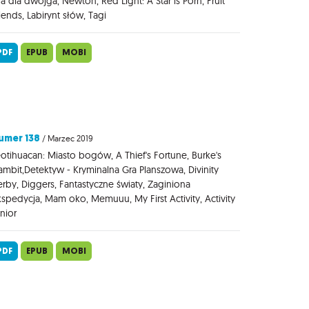
a dla dwojga, Newton, Red Light: A Star is Porn, Fruit
iends, Labirynt słów, Tagi
PDF
EPUB
MOBI
umer 138
/ Marzec 2019
otihuacan: Miasto bogów, A Thief's Fortune, Burke's
mbit,Detektyw - Kryminalna Gra Planszowa, Divinity
rby, Diggers, Fantastyczne światy, Zaginiona
spedycja, Mam oko, Memuuu, My First Activity, Activity
nior
PDF
EPUB
MOBI