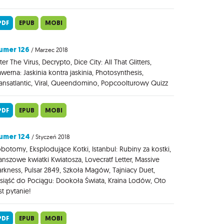
PDF
EPUB
MOBI
umer 126
/ Marzec 2018
ter The Virus, Decrypto, Dice City: All That Glitters,
werna: Jaskinia kontra jaskinia, Photosynthesis,
ansatlantic, Viral, Queendomino, Popcoolturowy Quizz
PDF
EPUB
MOBI
umer 124
/ Styczeń 2018
botomy, Eksplodujące Kotki, Istanbul: Rubiny za kostki,
anszowe kwiatki Kwiatosza, Lovecratf Letter, Massive
rkness, Pulsar 2849, Szkoła Magów, Tajniacy Duet,
iąść do Pociągu: Dookoła Świata, Kraina Lodów, Oto
st pytanie!
PDF
EPUB
MOBI