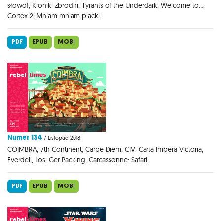
słowo!, Kroniki zbrodni, Tyrants of the Underdark, Welcome to...,
Cortex 2, Mniam mniam placki
PDF
EPUB
MOBI
Numer 134
/ Listopad 2018
COIMBRA, 7th Continent, Carpe Diem, CIV: Carta Impera Victoria,
Everdell, Ilos, Get Packing, Carcassonne: Safari
PDF
EPUB
MOBI