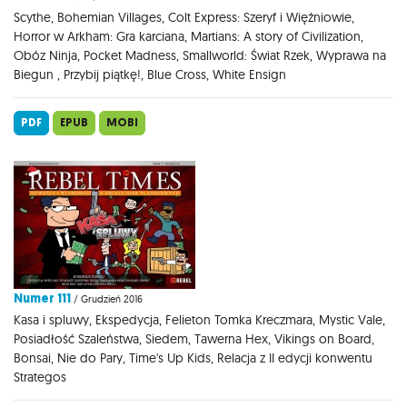
Scythe, Bohemian Villages, Colt Express: Szeryf i Więźniowie,
Horror w Arkham: Gra karciana, Martians: A story of Civilization,
Obóz Ninja, Pocket Madness, Smallworld: Świat Rzek, Wyprawa na
Biegun , Przybij piątkę!, Blue Cross, White Ensign
PDF
EPUB
MOBI
Numer 111
/ Grudzień 2016
Kasa i spluwy, Ekspedycja, Felieton Tomka Kreczmara, Mystic Vale,
Posiadłość Szaleństwa, Siedem, Tawerna Hex, Vikings on Board,
Bonsai, Nie do Pary, Time's Up Kids, Relacja z II edycji konwentu
Strategos