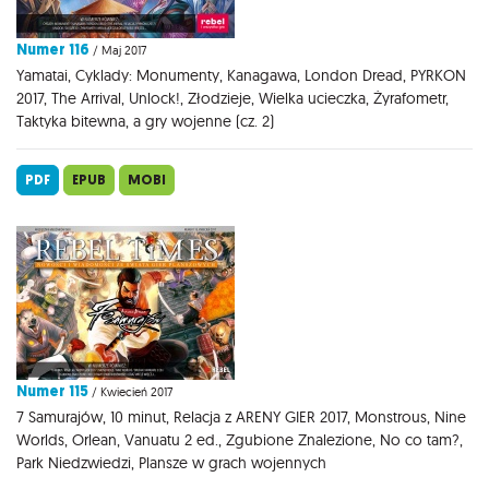
Numer 116
/ Maj 2017
Yamatai, Cyklady: Monumenty, Kanagawa, London Dread, PYRKON
2017, The Arrival, Unlock!, Złodzieje, Wielka ucieczka, Żyrafometr,
Taktyka bitewna, a gry wojenne (cz. 2)
PDF
EPUB
MOBI
Numer 115
/ Kwiecień 2017
7 Samurajów, 10 minut, Relacja z ARENY GIER 2017, Monstrous, Nine
Worlds, Orlean, Vanuatu 2 ed., Zgubione Znalezione, No co tam?,
Park Niedzwiedzi, Plansze w grach wojennych