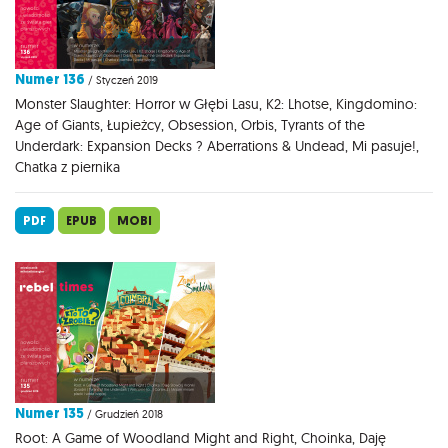
Numer 136
/ Styczeń 2019
Monster Slaughter: Horror w Głębi Lasu, K2: Lhotse, Kingdomino:
Age of Giants, Łupieżcy, Obsession, Orbis, Tyrants of the
Underdark: Expansion Decks ? Aberrations & Undead, Mi pasuje!,
Chatka z piernika
PDF
EPUB
MOBI
Numer 135
/ Grudzień 2018
Root: A Game of Woodland Might and Right, Choinka, Daję