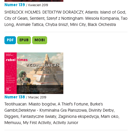
Numer 139
/ Kwiecień 2019
SHERLOCK HOLMES: DETEKTYW DORADCZY, Atlantis: Island of God,
City of Gears, Sentient, Szeryf z Nottingham: Wesoła Kompania, Tao
Long, Animale Tattica, Chyba śnisz!, Mini City, Black Orchestra
PDF
EPUB
MOBI
Numer 138
/ Marzec 2019
Teotihuacan: Miasto bogów, A Thief's Fortune, Burke's
Gambit,Detektyw - Kryminalna Gra Planszowa, Divinity Derby,
Diggers, Fantastyczne światy, Zaginiona ekspedycja, Mam oko,
Memuuu, My First Activity, Activity Junior