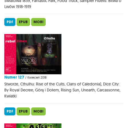
Światowa 1839, Fantastic Park, Food Truck, Sampler Fidelis: Bitwa o
Lwów 1918-1919
PDF
EPUB
MOBI
Numer 127
/ Kwiecień 2018
Stworze, Cthulhu: Rise of the Cults, Clans of Caledonia), Dice City:
By Royal Decree, Górą i Dołem, Rising Sun, Unearth, Carcassonne,
Kwiatki
PDF
EPUB
MOBI