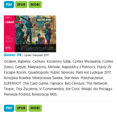
PDF
EPUB
MOBI
Numer 118
/ Lipiec-Sierpień 2017
Ocaleni, Bąbelsy, Century: Korzenny Szlak, Cortex Wyzwania, Cortex
Dzieci, Gejsze, Małpiszony, Mrówki, Najeźdźcy z Północy, Pokój 25:
Escape Room, Quadropolis: Public Services, Paris est Ludique 2017,
Rosyjska Ruletka: Mistrzostwa Świata, Star Wars: Przeznaczenie,
SUPERHOT: The Card Game, Tajniacy: Bez Cenzury, The Network,
Tropic, Trzy Życzenia, V-Commandos, Ice Cool, Wsiąść do Pociągu:
Pierwsza Podróż, Rewolucja 1905
PDF
EPUB
MOBI