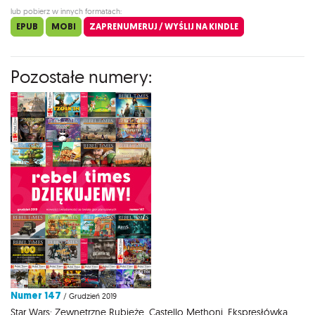
lub pobierz w innych formatach:
EPUB
MOBI
ZAPRENUMERUJ / WYŚLIJ NA KINDLE
Pozostałe numery:
Numer 147
/ Grudzień 2019
Star Wars: Zewnętrzne Rubieże, Castello Methoni, Ekspresłówka,