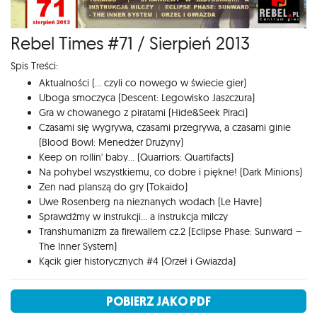
Rebel Times #71 / Sierpień 2013
Spis Treści:
Aktualności (... czyli co nowego w świecie gier)
Uboga smoczyca (Descent: Legowisko Jaszczura)
Gra w chowanego z piratami (Hide&Seek Piraci)
Czasami się wygrywa, czasami przegrywa, a czasami ginie
(Blood Bowl: Menedżer Drużyny)
Keep on rollin' baby... (Quarriors: Quartifacts)
Na pohybel wszystkiemu, co dobre i piękne! (Dark Minions)
Zen nad planszą do gry (Tokaido)
Uwe Rosenberg na nieznanych wodach (Le Havre)
Sprawdźmy w instrukcji... a instrukcja milczy
Transhumanizm za firewallem cz.2 (Eclipse Phase: Sunward –
The Inner System)
Kącik gier historycznych #4 (Orzeł i Gwiazda)
POBIERZ JAKO PDF