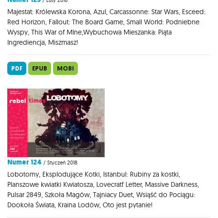
/ Luty 2018
Majestat: Królewska Korona, Azul, Carcassonne: Star Wars, Esceed:
Red Horizon, Fallout: The Board Game, Small World: Podniebne
Wyspy, This War of MIne,Wybuchowa Mieszanka: Piąta
Ingrediencja, Miszmasz!
PDF
EPUB
MOBI
Numer 124
/ Styczeń 2018
Lobotomy, Eksplodujące Kotki, Istanbul: Rubiny za kostki,
Planszowe kwiatki Kwiatosza, Lovecratf Letter, Massive Darkness,
Pulsar 2849, Szkoła Magów, Tajniacy Duet, Wsiąść do Pociągu:
Dookoła Świata, Kraina Lodów, Oto jest pytanie!