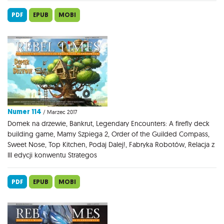
PDF
EPUB
MOBI
Numer 114
/ Marzec 2017
Domek na drzewie, Bankrut, Legendary Encounters: A firefly deck
building game, Mamy Szpiega 2, Order of the Guilded Compass,
Sweet Nose, Top Kitchen, Podaj Dalej!, Fabryka Robotów, Relacja z
III edycji konwentu Strategos
PDF
EPUB
MOBI