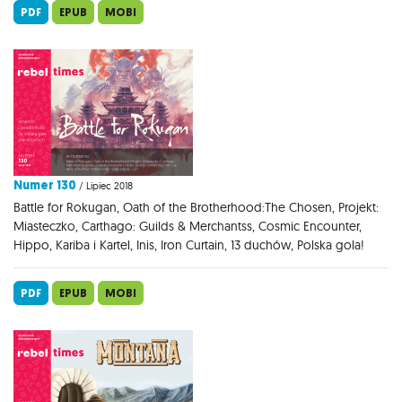
PDF
EPUB
MOBI
Numer 130
/ Lipiec 2018
Battle for Rokugan, Oath of the Brotherhood:The Chosen, Projekt:
Miasteczko, Carthago: Guilds & Merchantss, Cosmic Encounter,
Hippo, Kariba i Kartel, Inis, Iron Curtain, 13 duchów, Polska gola!
PDF
EPUB
MOBI