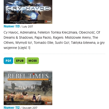
Numer 113
/ Luty 2017
Cy Havoc, Adrenalina, Felieton Tomka Kreczmara, Obecność, Of
Dreams & Shadows, Papa Paolo, Ragers: Mistrzowie Areny, The
Others, Wymyśl to!, Tornado Ellie, Sushi Go!, Taktyka bitewna, a gry
wojenne (część 1)
PDF
EPUB
MOBI
Numer 112
/ Styczeń 2017