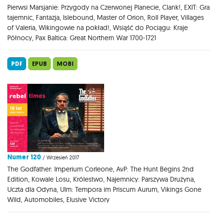
Pierwsi Marsjanie: Przygody na Czerwonej Planecie, Clank!, EXIT: Gra
tajemnic, Fantazja, Islebound, Master of Orion, Roll Player, Villages
of Valeria, Wikingowie na pokład!, Wsiąść do Pociągu: Kraje
Północy, Pax Baltica: Great Northern War 1700-1721
PDF
EPUB
MOBI
Numer 120
/ Wrzesień 2017
The Godfather: Imperium Corleone, AvP: The Hunt Begins 2nd
Edition, Kowale Losu, Królestwo, Najemnicy: Parszywa Drużyna,
Uczta dla Odyna, Ulm: Tempora im Priscum Aurum, Vikings Gone
Wild, Automobiles, Elusive Victory