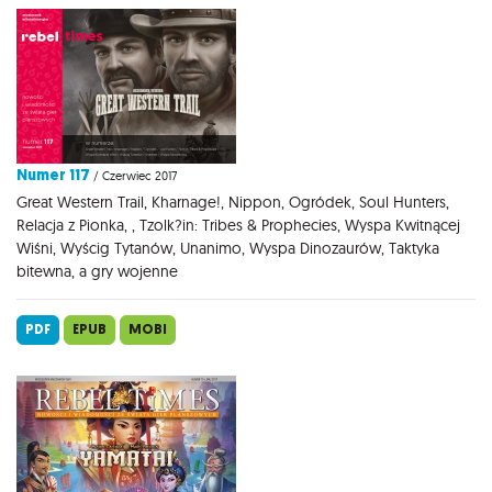
Numer 117
/ Czerwiec 2017
Great Western Trail, Kharnage!, Nippon, Ogródek, Soul Hunters,
Relacja z Pionka, , Tzolk?in: Tribes & Prophecies, Wyspa Kwitnącej
Wiśni, Wyścig Tytanów, Unanimo, Wyspa Dinozaurów, Taktyka
bitewna, a gry wojenne
PDF
EPUB
MOBI