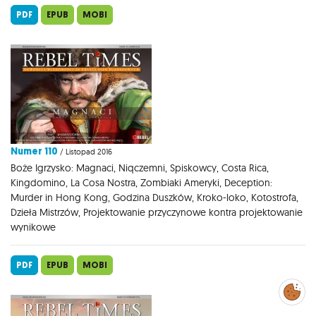
PDF
EPUB
MOBI
Numer 110
/ Listopad 2016
Boże Igrzysko: Magnaci, Niqczemni, Spiskowcy, Costa Rica,
Kingdomino, La Cosa Nostra, Zombiaki Ameryki, Deception:
Murder in Hong Kong, Godzina Duszków, Kroko-loko, Kotostrofa,
Dzieła Mistrzów, Projektowanie przyczynowe kontra projektowanie
wynikowe
PDF
EPUB
MOBI
Zarządzaj
preferencjami
cookies