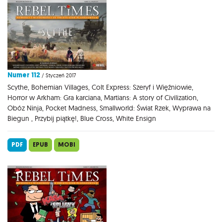
Numer 112
/ Styczeń 2017
Scythe, Bohemian Villages, Colt Express: Szeryf i Więźniowie,
Horror w Arkham: Gra karciana, Martians: A story of Civilization,
Obóz Ninja, Pocket Madness, Smallworld: Świat Rzek, Wyprawa na
Biegun , Przybij piątkę!, Blue Cross, White Ensign
PDF
EPUB
MOBI