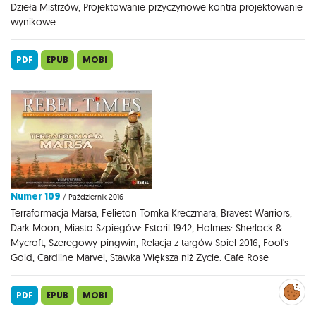
Dzieła Mistrzów, Projektowanie przyczynowe kontra projektowanie
wynikowe
PDF
EPUB
MOBI
Numer 109
/ Październik 2016
Terraformacja Marsa, Felieton Tomka Kreczmara, Bravest Warriors,
Dark Moon, Miasto Szpiegów: Estoril 1942, Holmes: Sherlock &
Mycroft, Szeregowy pingwin, Relacja z targów Spiel 2016, Fool's
Gold, Cardline Marvel, Stawka Większa niż Życie: Cafe Rose
Zarządzaj
preferencjami
PDF
EPUB
MOBI
cookies