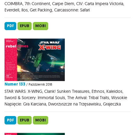
COIMBRA, 7th Continent, Carpe Diem, CIV: Carta Impera Victoria,
Everdell, Ilos, Get Packing, Carcassonne: Safari
PDF
EPUB
MOBI
Numer 133
/ Październik 2018
STAR WARS: X-WING, Clank! Sunken Treasures, Ethnos, Kaleidos,
Sword & Sorcery: Immortal Souls, The Arrival: Tribal Traits, Wysokie
Napięcie: Gra Karciana, Dworzyszcze na Trzęsawisku, Grajeczka
PDF
EPUB
MOBI