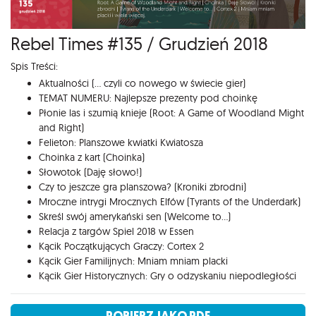
Rebel Times #135 / Grudzień 2018
Spis Treści:
Aktualności (... czyli co nowego w świecie gier)
TEMAT NUMERU: Najlepsze prezenty pod choinkę
Płonie las i szumią knieje (Root: A Game of Woodland Might
and Right)
Felieton: Planszowe kwiatki Kwiatosza
Choinka z kart (Choinka)
Słowotok (Daję słowo!)
Czy to jeszcze gra planszowa? (Kroniki zbrodni)
Mroczne intrygi Mrocznych Elfów (Tyrants of the Underdark)
Skreśl swój amerykański sen (Welcome to...)
Relacja z targów Spiel 2018 w Essen
Kącik Początkujących Graczy: Cortex 2
Kącik Gier Familijnych: Mniam mniam placki
Kącik Gier Historycznych: Gry o odzyskaniu niepodległości
POBIERZ JAKO PDF