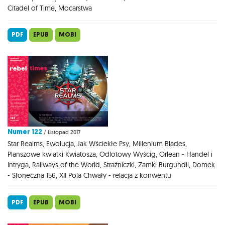
Citadel of Time, Mocarstwa
PDF
EPUB
MOBI
Numer 122
/ Listopad 2017
Star Realms, Ewolucja, Jak Wściekłe Psy, Millenium Blades,
Planszowe kwiatki Kwiatosza, Odlotowy Wyścig, Orlean - Handel i
Intryga, Railways of the World, Strażniczki, Zamki Burgundii, Domek
- Słoneczna 156, XII Pola Chwały - relacja z konwentu
PDF
EPUB
MOBI