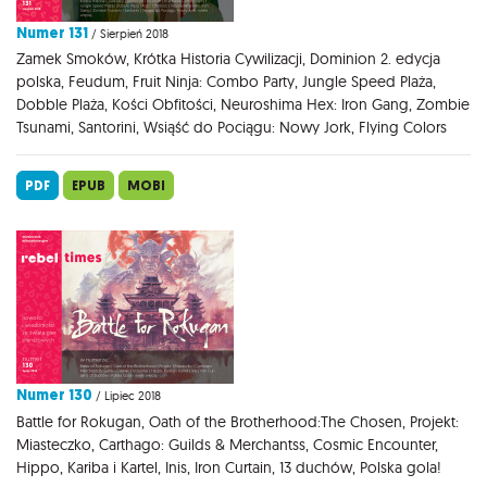
Numer 131
/ Sierpień 2018
Zamek Smoków, Krótka Historia Cywilizacji, Dominion 2. edycja
polska, Feudum, Fruit Ninja: Combo Party, Jungle Speed Plaża,
Dobble Plaża, Kości Obfitości, Neuroshima Hex: Iron Gang, Zombie
Tsunami, Santorini, Wsiąść do Pociągu: Nowy Jork, Flying Colors
PDF
EPUB
MOBI
Numer 130
/ Lipiec 2018
Battle for Rokugan, Oath of the Brotherhood:The Chosen, Projekt:
Miasteczko, Carthago: Guilds & Merchantss, Cosmic Encounter,
Hippo, Kariba i Kartel, Inis, Iron Curtain, 13 duchów, Polska gola!