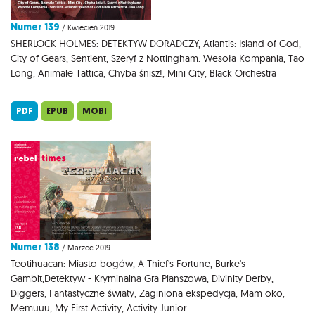
Numer 139
/ Kwiecień 2019
SHERLOCK HOLMES: DETEKTYW DORADCZY, Atlantis: Island of God,
City of Gears, Sentient, Szeryf z Nottingham: Wesoła Kompania, Tao
Long, Animale Tattica, Chyba śnisz!, Mini City, Black Orchestra
PDF
EPUB
MOBI
Numer 138
/ Marzec 2019
Teotihuacan: Miasto bogów, A Thief's Fortune, Burke's
Gambit,Detektyw - Kryminalna Gra Planszowa, Divinity Derby,
Diggers, Fantastyczne światy, Zaginiona ekspedycja, Mam oko,
Memuuu, My First Activity, Activity Junior