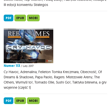
III edycji konwentu Strategos
PDF
EPUB
MOBI
Numer 113
/ Luty 2017
Cy Havoc, Adrenalina, Felieton Tomka Kreczmara, Obecność, Of
Dreams & Shadows, Papa Paolo, Ragers: Mistrzowie Areny, The
Others, Wymyśl to!, Tornado Ellie, Sushi Go!, Taktyka bitewna, a gry
wojenne (część 1)
PDF
EPUB
MOBI