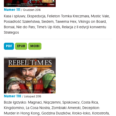
Numer 111
/ Grudzień 2016
Kasa i spluwy, Ekspedycja, Felieton Tomka Kreczmara, Mystic Vale,
Posiadłość Szaleństwa, Siedem, Tawerna Hex, Vikings on Board,
Bonsai, Nie do Pary, Time's Up Kids, Relacja z II edycji konwentu
Strategos
PDF
EPUB
MOBI
Numer 110
/ Listopad 2016
Boże Igrzysko: Magnaci, Niqczemni, Spiskowcy, Costa Rica,
Kingdomino, La Cosa Nostra, Zombiaki Ameryki, Deception:
Murder in Hong Kong, Godzina Duszków, Kroko-loko, Kotostrofa,