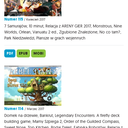
Numer 115
/ Kwiecień 2017
7 Samurajów, 10 minut, Relacja z ARENY GIER 2017, Monstrous, Nine
Worlds, Orlean, Vanuatu 2 ed., Zgubione Znalezione, No co tam?,
Park Niedzwiedzi, Plansze w grach wojennych
PDF
EPUB
MOBI
Numer 114
/ Marzec 2017
Domek na drzewie, Bankrut, Legendary Encounters: A firefly deck
building game, Mamy Szpiega 2, Order of the Guilded Compass,
Sweet Nose, Top Kitchen, Podaj Dalej!, Fabryka Robotów, Relacja z