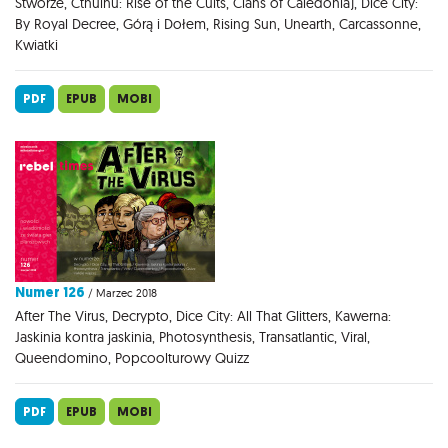
Stworze, Cthulhu: Rise of the Cults, Clans of Caledonia), Dice City:
By Royal Decree, Górą i Dołem, Rising Sun, Unearth, Carcassonne,
Kwiatki
PDF
EPUB
MOBI
Numer 126
/ Marzec 2018
After The Virus, Decrypto, Dice City: All That Glitters, Kawerna:
Jaskinia kontra jaskinia, Photosynthesis, Transatlantic, Viral,
Queendomino, Popcoolturowy Quizz
PDF
EPUB
MOBI