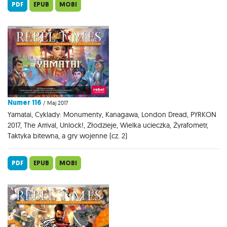
PDF
EPUB
MOBI
Numer 116
/ Maj 2017
Yamatai, Cyklady: Monumenty, Kanagawa, London Dread, PYRKON
2017, The Arrival, Unlock!, Złodzieje, Wielka ucieczka, Żyrafometr,
Taktyka bitewna, a gry wojenne (cz. 2)
PDF
EPUB
MOBI