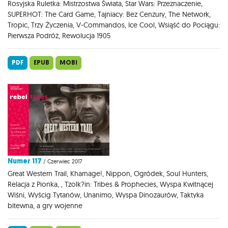
Rosyjska Ruletka: Mistrzostwa Świata, Star Wars: Przeznaczenie,
SUPERHOT: The Card Game, Tajniacy: Bez Cenzury, The Network,
Tropic, Trzy Życzenia, V-Commandos, Ice Cool, Wsiąść do Pociągu:
Pierwsza Podróż, Rewolucja 1905
PDF
EPUB
MOBI
Numer 117
/ Czerwiec 2017
Great Western Trail, Kharnage!, Nippon, Ogródek, Soul Hunters,
Relacja z Pionka, , Tzolk?in: Tribes & Prophecies, Wyspa Kwitnącej
Wiśni, Wyścig Tytanów, Unanimo, Wyspa Dinozaurów, Taktyka
bitewna, a gry wojenne