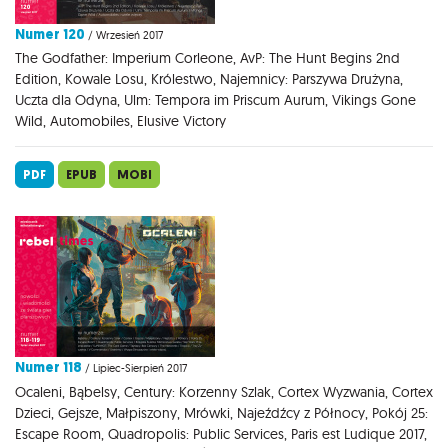
Numer 120
/ Wrzesień 2017
The Godfather: Imperium Corleone, AvP: The Hunt Begins 2nd
Edition, Kowale Losu, Królestwo, Najemnicy: Parszywa Drużyna,
Uczta dla Odyna, Ulm: Tempora im Priscum Aurum, Vikings Gone
Wild, Automobiles, Elusive Victory
PDF
EPUB
MOBI
Numer 118
/ Lipiec-Sierpień 2017
Ocaleni, Bąbelsy, Century: Korzenny Szlak, Cortex Wyzwania, Cortex
Dzieci, Gejsze, Małpiszony, Mrówki, Najeźdźcy z Północy, Pokój 25:
Escape Room, Quadropolis: Public Services, Paris est Ludique 2017,