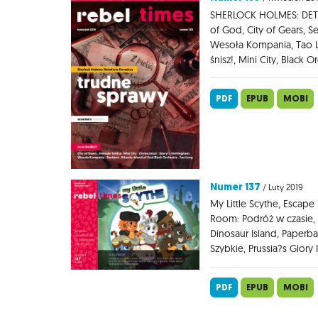
SHERLOCK HOLMES: DETE
of God, City of Gears, Se
Wesoła Kompania, Tao L
śnisz!, Mini City, Black O
PDF
EPUB
MOBI
Numer 137
/ Luty 2019
My Little Scythe, Escap
Room: Podróż w czasie, 
Dinosaur Island, Paperba
Szybkie, Prussia?s Glory I
PDF
EPUB
MOBI