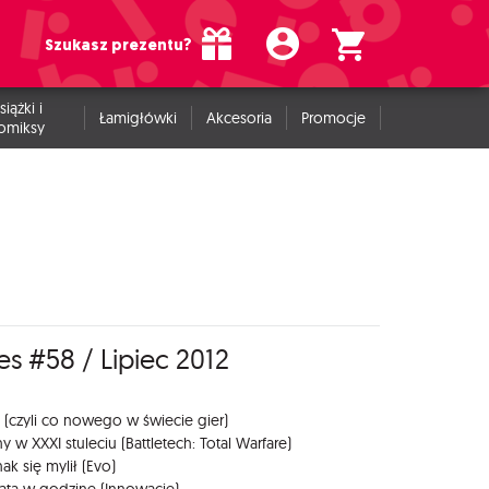
Szukasz prezentu?
siążki i
Łamigłówki
Akcesoria
Promocje
omiksy
s #58 / Lipiec 2012
 (czyli co nowego w świecie gier)
y w XXXI stuleciu (Battletech: Total Warfare)
ak się mylił (Evo)