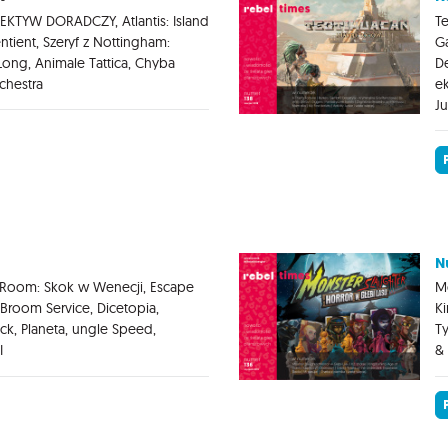
KTYW DORADCZY, Atlantis: Island
Te
ntient, Szeryf z Nottingham:
Ga
ong, Animale Tattica, Chyba
De
rchestra
ek
Ju
N
e Room: Skok w Wenecji, Escape
Mo
Broom Service, Dicetopia,
Ki
ck, Planeta, ungle Speed,
Ty
I
& 