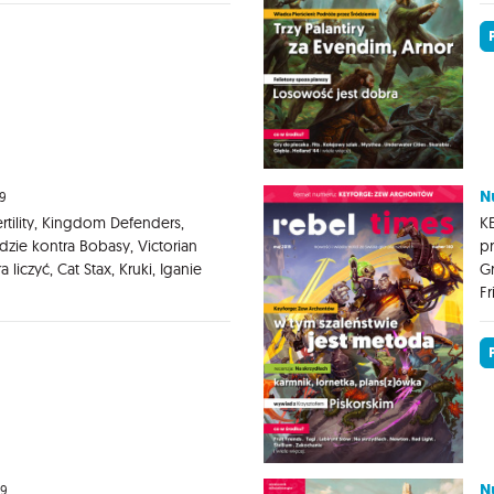
N
9
tility, Kingdom Defenders,
K
dzie kontra Bobasy, Victorian
pr
 liczyć, Cat Stax, Kruki, Iganie
Gr
Fr
N
19