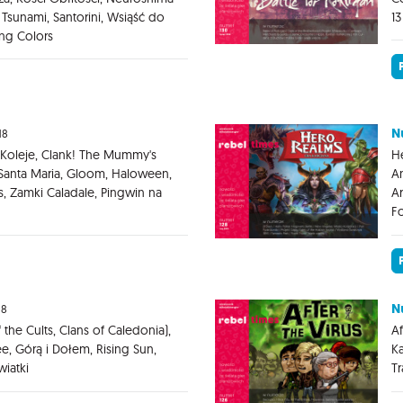
Tsunami, Santorini, Wsiąść do
13
ing Colors
N
18
Koleje, Clank! The Mummy's
He
, Santa Maria, Gloom, Haloween,
An
s, Zamki Caladale, Pingwin na
Ar
Fo
N
18
 the Cults, Clans of Caledonia),
Af
ee, Górą i Dołem, Rising Sun,
Ka
iatki
Tr