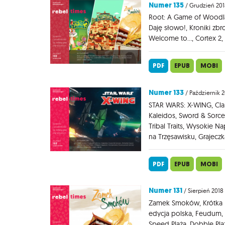
Numer 135
/ Grudzień 201
Root: A Game of Woodla
Daję słowo!, Kroniki zbr
Welcome to..., Cortex 2
PDF
EPUB
MOBI
Numer 133
/ Październik 
STAR WARS: X-WING, Clan
Kaleidos, Sword & Sorcery
Tribal Traits, Wysokie N
na Trzęsawisku, Grajeczk
PDF
EPUB
MOBI
Numer 131
/ Sierpień 2018
Zamek Smoków, Krótka Hi
edycja polska, Feudum, F
Speed Plaża, Dobble Pla