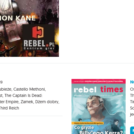
N
19
ubieże, Castello Methoni,
Os
t, The Captain Is Dead:
Th
ter Empire, Zamek, Dżem dobry,
Ti
hird Reich
Sc
j