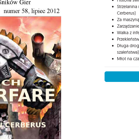
Historia św
Strzelanina
Cerberus)
Za maszyną
Zarządzani
Walka z inf
Przekleńs
Długa droga
szaleństwa)
Młot na cz