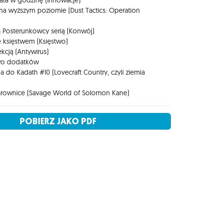
iata w godzinę (Innowacje)
 na wyższym poziomie (Dust Tactics: Operation
 Posterunkowcy serią (Konwój)
e księstwem (Księstwo)
ekcją (Antywirus)
two dodatków
 do Kadath #10 (Lovecraft Country, czyli ziemia
arownice (Savage World of Solomon Kane)
POBIERZ JAKO PDF