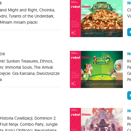
N
8
nd Might and Right, Choinka,
CO
odni, Tyrants of the Underdark,
Vi
, Mniam mniam placki
N
2018
k! Sunken Treasures, Ethnos,
Kt
: Immortal Souls, The Arrival:
Pa
apięcie: Gra Karciana, Dworzyszcze
Gr
a
Pe
N
storia Cywilizacji, Dominion 2.
Ba
ruit Ninja: Combo Party, Jungle
Pr
ża, Kości Obfitości, Neuroshima
Co