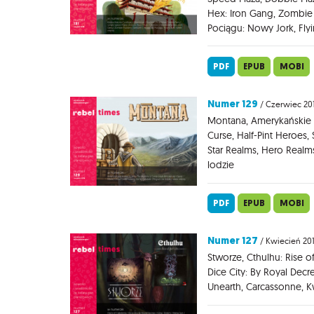
Hex: Iron Gang, Zombie 
Pociągu: Nowy Jork, Fly
PDF
EPUB
MOBI
Numer 129
/ Czerwiec 20
Montana, Amerykańskie 
Curse, Half-Pint Heroes
Star Realms, Hero Realm
lodzie
PDF
EPUB
MOBI
Numer 127
/ Kwiecień 20
Stworze, Cthulhu: Rise of
Dice City: By Royal Decr
Unearth, Carcassonne, Kw