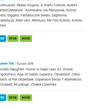
otihuacan: Miasto bogów, A Thief's Fortune, Burke's
mbit,Detektyw - Kryminalna Gra Planszowa, Divinity
rby, Diggers, Fantastyczne światy, Zaginiona
spedycja, Mam oko, Memuuu, My First Activity, Activity
nior
PDF
EPUB
MOBI
umer 136
/ Styczeń 2019
nster Slaughter: Horror w Głębi Lasu, K2: Lhotse,
ngdomino: Age of Giants, Łupieżcy, Obsession, Orbis,
rants of the Underdark: Expansion Decks ? Aberrations
Undead, Mi pasuje!, Chatka z piernika
PDF
EPUB
MOBI