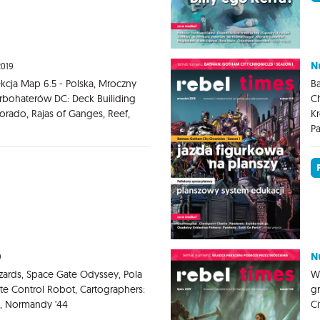
N
2019
kcja Map 6.5 - Polska, Mroczny
Ba
bohaterów DC: Deck Builiding
Ch
rado, Rajas of Ganges, Reef,
Kr
Pa
N
9
ards, Space Gate Odyssey, Pola
W
te Control Robot, Cartographers:
gr
bi, Normandy '44
Ci