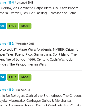
umer 134
/ Listopad 2018
IMBRA, 7th Continent, Carpe Diem, CIV: Carta Impera
ctoria, Everdell, Ilos, Get Packing, Carcassonne: Safari
PDF
EPUB
MOBI
umer 132
/ Wrzesień 2018
o to zrobił?, Mage Wars: Akademia, NMBR9, Origami,
per Tales, Puerto Rico: Gra karciana, Spirit Island, The
eat Fire of London 1666, Century: Cuda Wschodu,
ricles: The Peloponnesian Wars
PDF
EPUB
MOBI
umer 130
/ Lipiec 2018
ttle for Rokugan, Oath of the Brotherhood:The Chosen,
ojekt: Miasteczko, Carthago: Guilds & Merchantss,
smic Encounter, Hippo, Kariba i Kartel, Inis, Iron Curtain,