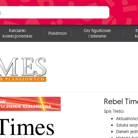
Karcianki
Gry figurkowe
K
Pokémon
kolekcjonerskie
i bitewne
k
Rebel Time
Spis Treści:
Aktualności
Sztuka wojn
Darwin jedn