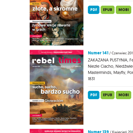
PDF
EPUB
MOBI
Numer 141
/ Czerwiec 201
ZAKAZANA PUSTYNIA, Fer
Niezłe Ciacho, Niedźwie
Masterminds, Mayfly, Pora
1831
PDF
EPUB
MOBI
Numer 139
/ Kwiecień 20