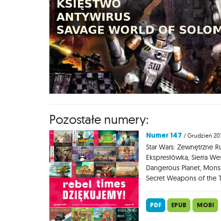
Pozostałe numery:
Numer 147
/ Grudzień 20
Star Wars: Zewnętrzne R
Ekspresłówka, Sierra Wes
Dangerous Planet, Mons
Secret Weapons of the T
PDF
EPUB
MOBI