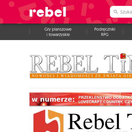
Gry planszowe
Podręczniki
i towarzyskie
RPG