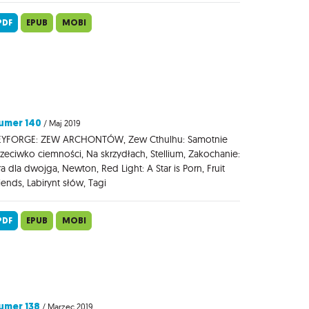
PDF
EPUB
MOBI
umer 140
/ Maj 2019
EYFORGE: ZEW ARCHONTÓW, Zew Cthulhu: Samotnie
zeciwko ciemności, Na skrzydłach, Stellium, Zakochanie:
a dla dwojga, Newton, Red Light: A Star is Porn, Fruit
iends, Labirynt słów, Tagi
PDF
EPUB
MOBI
umer 138
/ Marzec 2019