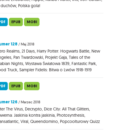
 duchów, Polska gola!
PDF
EPUB
MOBI
umer 128
/ Maj 2018
ro Realms, 21 Days, Harry Potter: Hogwarts Battle, New
geles, Pan Twardowski, Projekt Gaja, Tales of the
abian Nights, Wystawa Światowa 1839, Fantastic Park,
od Truck, Sampler Fidelis: Bitwa o Lwów 1918-1919
PDF
EPUB
MOBI
umer 126
/ Marzec 2018
ter The Virus, Decrypto, Dice City: All That Glitters,
werna: Jaskinia kontra jaskinia, Photosynthesis,
ansatlantic, Viral, Queendomino, Popcoolturowy Quizz