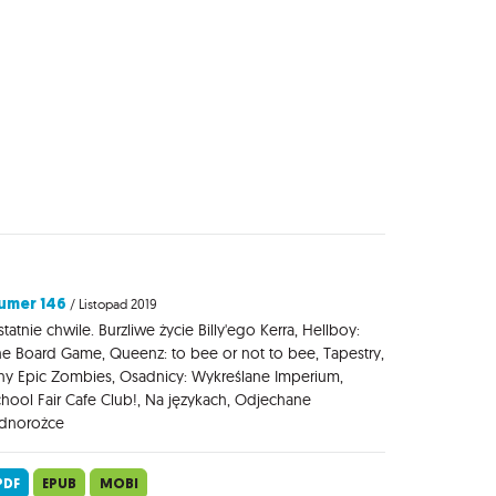
umer 146
/ Listopad 2019
tatnie chwile. Burzliwe życie Billy'ego Kerra, Hellboy:
e Board Game, Queenz: to bee or not to bee, Tapestry,
ny Epic Zombies, Osadnicy: Wykreślane Imperium,
hool Fair Cafe Club!, Na językach, Odjechane
ednorożce
PDF
EPUB
MOBI