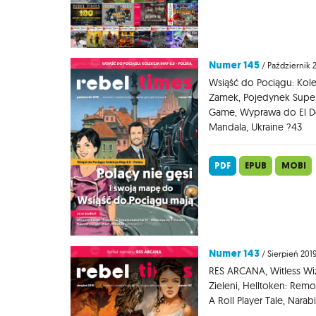
Numer 145
/ Październik 
Wsiąść do Pociągu: Kole
Zamek, Pojedynek Super
Game, Wyprawa do El Do
Mandala, Ukraine ?43
PDF
EPUB
MOBI
Numer 143
/ Sierpień 201
RES ARCANA, Witless Wiz
Zieleni, Helltoken: Remo
A Roll Player Tale, Nara