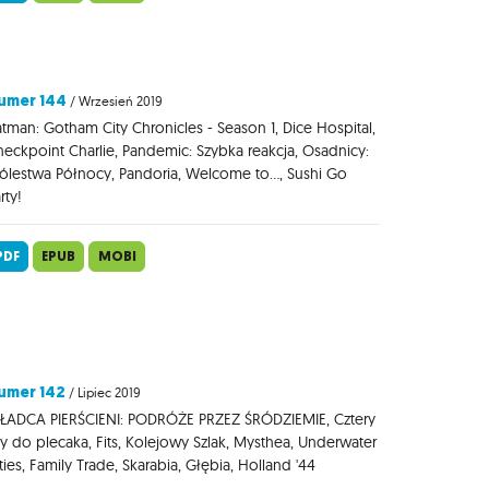
umer 144
/ Wrzesień 2019
tman: Gotham City Chronicles - Season 1, Dice Hospital,
eckpoint Charlie, Pandemic: Szybka reakcja, Osadnicy:
ólestwa Północy, Pandoria, Welcome to..., Sushi Go
rty!
PDF
EPUB
MOBI
umer 142
/ Lipiec 2019
ŁADCA PIERŚCIENI: PODRÓŻE PRZEZ ŚRÓDZIEMIE, Cztery
y do plecaka, Fits, Kolejowy Szlak, Mysthea, Underwater
ties, Family Trade, Skarabia, Głębia, Holland '44