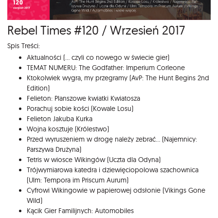
Rebel Times #120 / Wrzesień 2017
Spis Treści:
Aktualności (... czyli co nowego w świecie gier)
TEMAT NUMERU: The Godfather: Imperium Corleone
Ktokolwiek wygra, my przegramy (AvP: The Hunt Begins 2nd
Edition)
Felieton: Planszowe kwiatki Kwiatosza
Porachuj sobie kości (Kowale Losu)
Felieton Jakuba Kurka
Wojna kosztuje (Królestwo)
Przed wyruszeniem w drogę należy zebrać... (Najemnicy:
Parszywa Drużyna)
Tetris w wiosce Wikingów (Uczta dla Odyna)
Trójwymiarowa katedra i dziewięciopolowa szachownica
(Ulm: Tempora im Priscum Aurum)
Cyfrowi Wikingowie w papierowej odsłonie (Vikings Gone
Wild)
Kącik Gier Familijnych: Automobiles