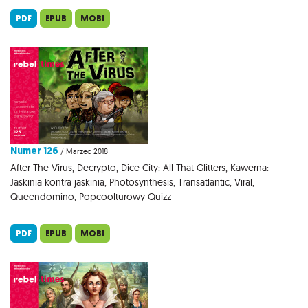
PDF
EPUB
MOBI
Numer 126
/ Marzec 2018
After The Virus, Decrypto, Dice City: All That Glitters, Kawerna:
Jaskinia kontra jaskinia, Photosynthesis, Transatlantic, Viral,
Queendomino, Popcoolturowy Quizz
PDF
EPUB
MOBI