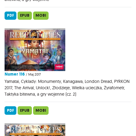
PDF
EPUB
MOBI
Numer 116
/ Maj 2017
Yamatai, Cyklady: Monumenty, Kanagawa, London Dread, PYRKON
2017, The Arrival, Unlock!, Złodzieje, Wielka ucieczka, Żyrafometr,
Taktyka bitewna, a gry wojenne (cz. 2)
PDF
EPUB
MOBI