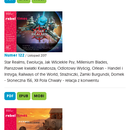
Numer 122
/ Listopad 2017
Star Realms, Ewolucja, Jak Wściekłe Psy, Millenium Blades,
Planszowe kwiatki Kwiatosza, Odlotowy Wyścig, Orlean - Handel i
Intryga, Railways of the World, Strażniczki, Zamki Burgundii, Domek
- Słoneczna 156, XII Pola Chwały - relacja z konwentu
PDF
EPUB
MOBI