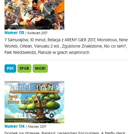
Numer 115
/ Kwiecień 2017
7 Samurajów, 10 minut, Relacja z ARENY GIER 2017, Monstrous, Nine
Worlds, Orlean, Vanuatu 2 ed., Zgubione Znalezione, No co tam?,
Park Niedzwiedzi, Plansze w grach wojennych
PDF
EPUB
MOBI
Numer 114
/ Marzec 2017
Domek na drzewie, Bankrut, Legendary Encounters: A firefly deck