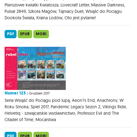
Planszowe kwiatki Kwiatosza, Lovecratf Letter, Massive Darkness,
Pulsar 2849, Szkoła Magów, Tajniacy Duet, Wsiąść do Pociągu:
Dookoła Świata, Kraina Lodów, Oto jest pytanie!
PDF
EPUB
MOBI
Numer 123
/ Grudzień 2017
Seria Wsiąść do Pociągu pod lupą, Aeon?s End, Anachrony, W
Roku Smoka, Spiel 2017, Pandemic Legacy Sezon 2, Vikings Ride,
Helvetiq - szwajcarskie wydawnictwo, Professor Evil and The
Citadel of Time, Mocarstwa
PDF
EPUB
MOBI