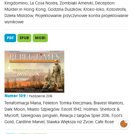
Kingdomino, La Cosa Nostra, Zombiaki Ameryki, Deception:
Murder in Hong Kong, Godzina Duszków, Kroko-loko, Kotostrofa,
Dzieła Mistrzów, Projektowanie przyczynowe kontra projektowanie
wynikowe
PDF
EPUB
MOBI
Numer 109
/ Październik 2016
Terraformacja Marsa, Felieton Tomka Kreczmara, Bravest Warriors,
Dark Moon, Miasto Szpiegów: Estoril 1942, Holmes: Sherlock &
Mycroft, Szeregowy pingwin, Relacja z targów Spiel 2016, Fool's
Gold, Cardline Marvel, Stawka Większa niż Życie: Cafe Rose
Zarządzaj
preferencjami
cookies