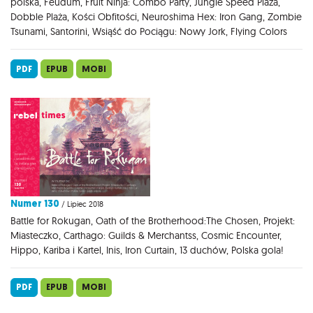
polska, Feudum, Fruit Ninja: Combo Party, Jungle Speed Plaża,
Dobble Plaża, Kości Obfitości, Neuroshima Hex: Iron Gang, Zombie
Tsunami, Santorini, Wsiąść do Pociągu: Nowy Jork, Flying Colors
PDF
EPUB
MOBI
Numer 130
/ Lipiec 2018
Battle for Rokugan, Oath of the Brotherhood:The Chosen, Projekt:
Miasteczko, Carthago: Guilds & Merchantss, Cosmic Encounter,
Hippo, Kariba i Kartel, Inis, Iron Curtain, 13 duchów, Polska gola!
PDF
EPUB
MOBI