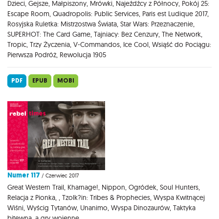
Dzieci, Gejsze, Małpiszony, Mrówki, Najeźdźcy z Północy, Pokój 25:
Escape Room, Quadropolis: Public Services, Paris est Ludique 2017,
Rosyjska Ruletka: Mistrzostwa Świata, Star Wars: Przeznaczenie,
SUPERHOT: The Card Game, Tajniacy: Bez Cenzury, The Network,
Tropic, Trzy Życzenia, V-Commandos, Ice Cool, Wsiąść do Pociągu:
Pierwsza Podróż, Rewolucja 1905
PDF
EPUB
MOBI
Numer 117
/ Czerwiec 2017
Great Western Trail, Kharnage!, Nippon, Ogródek, Soul Hunters,
Relacja z Pionka, , Tzolk?in: Tribes & Prophecies, Wyspa Kwitnącej
Wiśni, Wyścig Tytanów, Unanimo, Wyspa Dinozaurów, Taktyka
bitewna, a gry wojenne