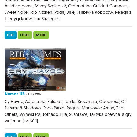
building game, Mamy Szpiega 2, Order of the Guilded Compass,
Sweet Nose, Top Kitchen, Podaj Dalej!, Fabryka Robotów, Relacja z
III edycji konwentu Strategos
PDF
EPUB
MOBI
Numer 113
/ Luty 2017
Cy Havoc, Adrenalina, Felieton Tomka Kreczmara, Obecność, Of
Dreams & Shadows, Papa Paolo, Ragers: Mistrzowie Areny, The
Others, Wymyśl to!, Tornado Ellie, Sushi Go!, Taktyka bitewna, a gry
wojenne (część 1)