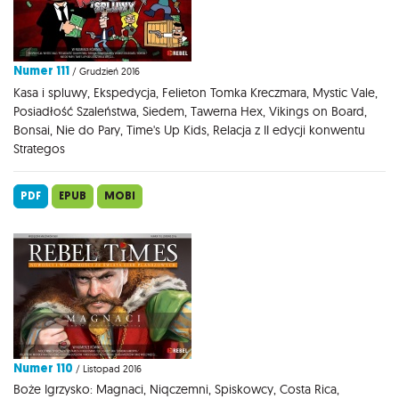
Numer 111
/ Grudzień 2016
Kasa i spluwy, Ekspedycja, Felieton Tomka Kreczmara, Mystic Vale,
Posiadłość Szaleństwa, Siedem, Tawerna Hex, Vikings on Board,
Bonsai, Nie do Pary, Time's Up Kids, Relacja z II edycji konwentu
Strategos
PDF
EPUB
MOBI
Numer 110
/ Listopad 2016
Boże Igrzysko: Magnaci, Niqczemni, Spiskowcy, Costa Rica,