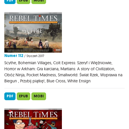
PDF
EPUB
MOBI
Numer 112
/ Styczeń 2017
Scythe, Bohemian Villages, Colt Express: Szeryf i Więźniowie,
Horror w Arkham: Gra karciana, Martians: A story of Civilization,
Obóz Ninja, Pocket Madness, Smallworld: Świat Rzek, Wyprawa na
Biegun , Przybij piątkę!, Blue Cross, White Ensign
PDF
EPUB
MOBI