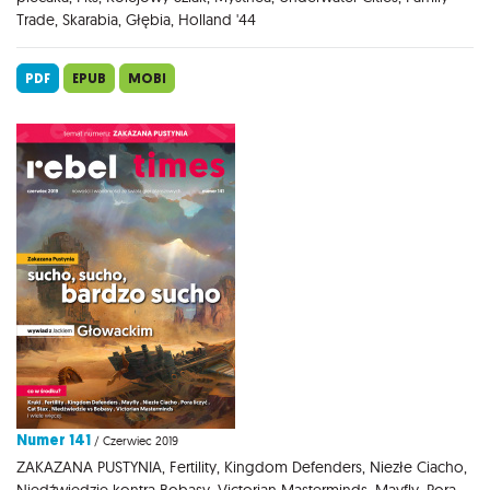
Trade, Skarabia, Głębia, Holland '44
PDF
EPUB
MOBI
Numer 141
/ Czerwiec 2019
ZAKAZANA PUSTYNIA, Fertility, Kingdom Defenders, Niezłe Ciacho,
Niedźwiedzie kontra Bobasy, Victorian Masterminds, Mayfly, Pora