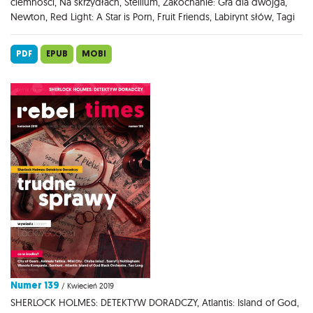
ciemności, Na skrzydłach, Stellium, Zakochanie: Gra dla dwojga,
Newton, Red Light: A Star is Porn, Fruit Friends, Labirynt słów, Tagi
PDF
EPUB
MOBI
Numer 139
/ Kwiecień 2019
SHERLOCK HOLMES: DETEKTYW DORADCZY, Atlantis: Island of God,