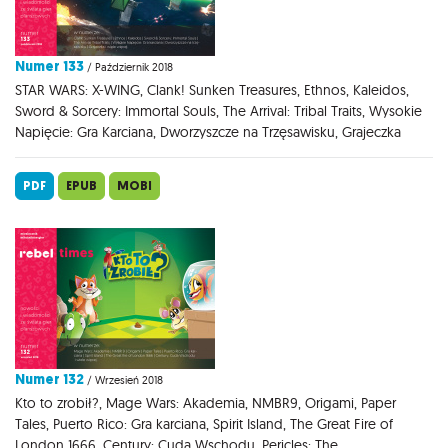
Numer 133
/ Październik 2018
STAR WARS: X-WING, Clank! Sunken Treasures, Ethnos, Kaleidos,
Sword & Sorcery: Immortal Souls, The Arrival: Tribal Traits, Wysokie
Napięcie: Gra Karciana, Dworzyszcze na Trzęsawisku, Grajeczka
PDF
EPUB
MOBI
Numer 132
/ Wrzesień 2018
Kto to zrobił?, Mage Wars: Akademia, NMBR9, Origami, Paper
Tales, Puerto Rico: Gra karciana, Spirit Island, The Great Fire of
London 1666, Century: Cuda Wschodu, Pericles: The