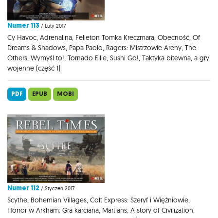
Numer 113
/ Luty 2017
Cy Havoc, Adrenalina, Felieton Tomka Kreczmara, Obecność, Of
Dreams & Shadows, Papa Paolo, Ragers: Mistrzowie Areny, The
Others, Wymyśl to!, Tornado Ellie, Sushi Go!, Taktyka bitewna, a gry
wojenne (część 1)
PDF
EPUB
MOBI
Numer 112
/ Styczeń 2017
Scythe, Bohemian Villages, Colt Express: Szeryf i Więźniowie,
Horror w Arkham: Gra karciana, Martians: A story of Civilization,