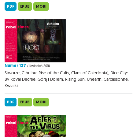
PDF
EPUB
MOBI
Numer 127
/ Kwiecień 2018
Stworze, Cthulhu: Rise of the Cults, Clans of Caledonia), Dice City:
By Royal Decree, Górą i Dołem, Rising Sun, Unearth, Carcassonne,
Kwiatki
PDF
EPUB
MOBI