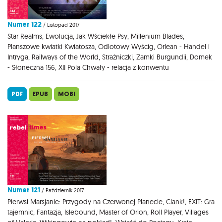
Numer 122
/ Listopad 2017
Star Realms, Ewolucja, Jak Wściekłe Psy, Millenium Blades,
Planszowe kwiatki Kwiatosza, Odlotowy Wyścig, Orlean - Handel i
Intryga, Railways of the World, Strażniczki, Zamki Burgundii, Domek
- Słoneczna 156, XII Pola Chwały - relacja z konwentu
PDF
EPUB
MOBI
Numer 121
/ Październik 2017
Pierwsi Marsjanie: Przygody na Czerwonej Planecie, Clank!, EXIT: Gra
tajemnic, Fantazja, Islebound, Master of Orion, Roll Player, Villages