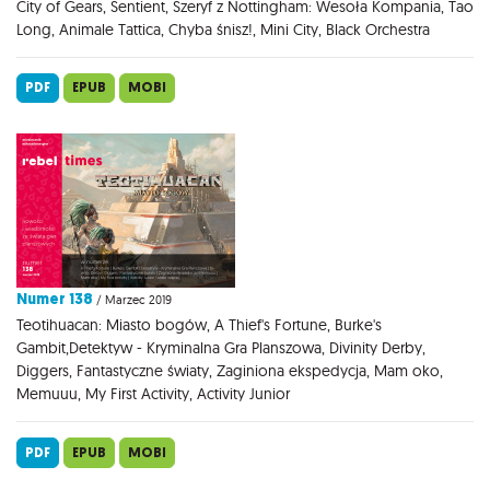
City of Gears, Sentient, Szeryf z Nottingham: Wesoła Kompania, Tao
Long, Animale Tattica, Chyba śnisz!, Mini City, Black Orchestra
PDF
EPUB
MOBI
Numer 138
/ Marzec 2019
Teotihuacan: Miasto bogów, A Thief's Fortune, Burke's
Gambit,Detektyw - Kryminalna Gra Planszowa, Divinity Derby,
Diggers, Fantastyczne światy, Zaginiona ekspedycja, Mam oko,
Memuuu, My First Activity, Activity Junior
PDF
EPUB
MOBI