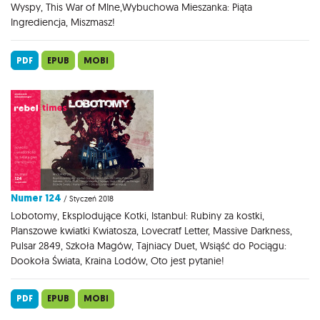
Wyspy, This War of MIne,Wybuchowa Mieszanka: Piąta
Ingrediencja, Miszmasz!
PDF
EPUB
MOBI
Numer 124
/ Styczeń 2018
Lobotomy, Eksplodujące Kotki, Istanbul: Rubiny za kostki,
Planszowe kwiatki Kwiatosza, Lovecratf Letter, Massive Darkness,
Pulsar 2849, Szkoła Magów, Tajniacy Duet, Wsiąść do Pociągu:
Dookoła Świata, Kraina Lodów, Oto jest pytanie!
PDF
EPUB
MOBI