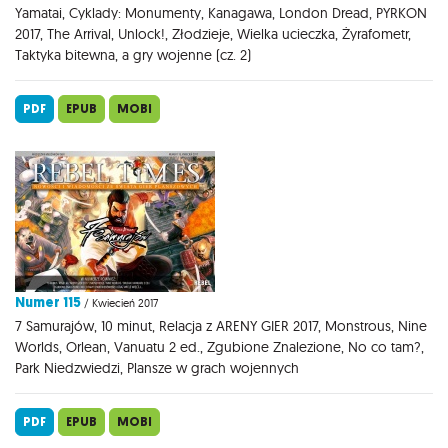
Yamatai, Cyklady: Monumenty, Kanagawa, London Dread, PYRKON
2017, The Arrival, Unlock!, Złodzieje, Wielka ucieczka, Żyrafometr,
Taktyka bitewna, a gry wojenne (cz. 2)
PDF
EPUB
MOBI
Numer 115
/ Kwiecień 2017
7 Samurajów, 10 minut, Relacja z ARENY GIER 2017, Monstrous, Nine
Worlds, Orlean, Vanuatu 2 ed., Zgubione Znalezione, No co tam?,
Park Niedzwiedzi, Plansze w grach wojennych
PDF
EPUB
MOBI