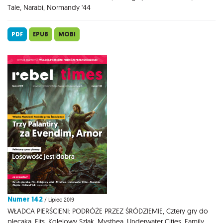
Tale, Narabi, Normandy '44
PDF
EPUB
MOBI
Numer 142
/ Lipiec 2019
WŁADCA PIERŚCIENI: PODRÓŻE PRZEZ ŚRÓDZIEMIE, Cztery gry do
plecaka, Fits, Kolejowy Szlak, Mysthea, Underwater Cities, Family