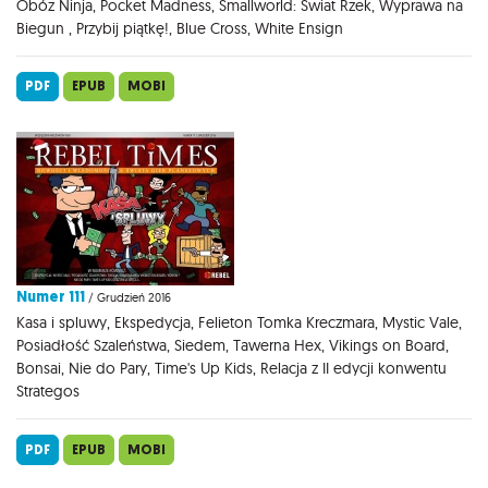
Obóz Ninja, Pocket Madness, Smallworld: Świat Rzek, Wyprawa na
Biegun , Przybij piątkę!, Blue Cross, White Ensign
PDF
EPUB
MOBI
Numer 111
/ Grudzień 2016
Kasa i spluwy, Ekspedycja, Felieton Tomka Kreczmara, Mystic Vale,
Posiadłość Szaleństwa, Siedem, Tawerna Hex, Vikings on Board,
Bonsai, Nie do Pary, Time's Up Kids, Relacja z II edycji konwentu
Strategos
PDF
EPUB
MOBI