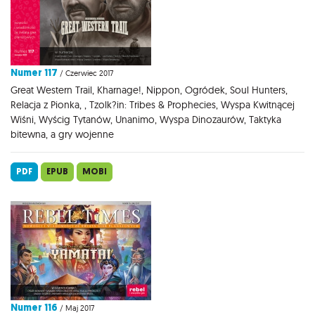
Numer 117
/ Czerwiec 2017
Great Western Trail, Kharnage!, Nippon, Ogródek, Soul Hunters,
Relacja z Pionka, , Tzolk?in: Tribes & Prophecies, Wyspa Kwitnącej
Wiśni, Wyścig Tytanów, Unanimo, Wyspa Dinozaurów, Taktyka
bitewna, a gry wojenne
PDF
EPUB
MOBI
Numer 116
/ Maj 2017