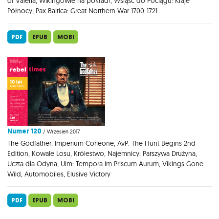
of Valeria, Wikingowie na pokład!, Wsiąść do Pociągu: Kraje
Północy, Pax Baltica: Great Northern War 1700-1721
PDF
EPUB
MOBI
Numer 120
/ Wrzesień 2017
The Godfather: Imperium Corleone, AvP: The Hunt Begins 2nd
Edition, Kowale Losu, Królestwo, Najemnicy: Parszywa Drużyna,
Uczta dla Odyna, Ulm: Tempora im Priscum Aurum, Vikings Gone
Wild, Automobiles, Elusive Victory
PDF
EPUB
MOBI