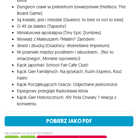
Kerra
Dungeon crawl w piekielnym towarzystwie (Hellboy: The
Board Game)
Są kwiatki, jest i miodek (Queenz: to bee or not to bee)
O 4X za daleko (Tapestry)
Miniaturowa apokalipsa (Tiny Epic Zombies)
Wywiad z Mateuszem ?Matim? Zaródem
Skreśl i zbuduj (Osadnicy: Wykreślane Imperium)
W przerwie między posiłkiem i rabunkiem... (No to
smacznego!, Morskie opowieści)
Kącik japoński: School Fair Cafe Club!
Kącik Gier Familijnych: Na językach, Kushi Express, Rzuć
hasło
Kącik Początkujących Graczy: Odjechane jednorożce
Erpegowy przegląd Radosława Idola
Kącik Gier Historycznych: XIV Pola Chwały ? relacja z
konwentu
POBIERZ JAKO PDF
lub pobierz w innych formatach: