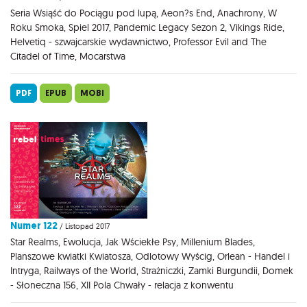
Seria Wsiąść do Pociągu pod lupą, Aeon?s End, Anachrony, W
Roku Smoka, Spiel 2017, Pandemic Legacy Sezon 2, Vikings Ride,
Helvetiq - szwajcarskie wydawnictwo, Professor Evil and The
Citadel of Time, Mocarstwa
PDF
EPUB
MOBI
Numer 122
/ Listopad 2017
Star Realms, Ewolucja, Jak Wściekłe Psy, Millenium Blades,
Planszowe kwiatki Kwiatosza, Odlotowy Wyścig, Orlean - Handel i
Intryga, Railways of the World, Strażniczki, Zamki Burgundii, Domek
- Słoneczna 156, XII Pola Chwały - relacja z konwentu