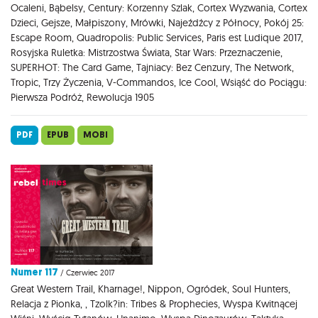
Ocaleni, Bąbelsy, Century: Korzenny Szlak, Cortex Wyzwania, Cortex
Dzieci, Gejsze, Małpiszony, Mrówki, Najeźdźcy z Północy, Pokój 25:
Escape Room, Quadropolis: Public Services, Paris est Ludique 2017,
Rosyjska Ruletka: Mistrzostwa Świata, Star Wars: Przeznaczenie,
SUPERHOT: The Card Game, Tajniacy: Bez Cenzury, The Network,
Tropic, Trzy Życzenia, V-Commandos, Ice Cool, Wsiąść do Pociągu:
Pierwsza Podróż, Rewolucja 1905
PDF
EPUB
MOBI
Numer 117
/ Czerwiec 2017
Great Western Trail, Kharnage!, Nippon, Ogródek, Soul Hunters,
Relacja z Pionka, , Tzolk?in: Tribes & Prophecies, Wyspa Kwitnącej