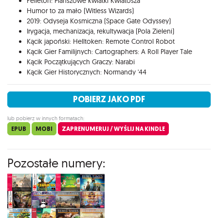
Felieton: Planszowe kwiatki Kwiatosza
Humor to za mało (Witless Wizards)
2019: Odyseja Kosmiczna (Space Gate Odyssey)
Irygacja, mechanizacja, rekultywacja (Pola Zieleni)
Kącik japoński: Helltoken: Remote Control Robot
Kącik Gier Familijnych: Cartographers: A Roll Player Tale
Kącik Początkujących Graczy: Narabi
Kącik Gier Historycznych: Normandy '44
POBIERZ JAKO PDF
lub pobierz w innych formatach:
EPUB
MOBI
ZAPRENUMERUJ / WYŚLIJ NA KINDLE
Pozostałe numery: