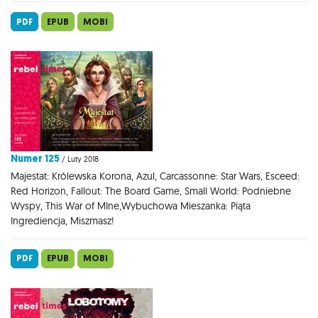
PDF
EPUB
MOBI
Numer 125
/ Luty 2018
Majestat: Królewska Korona, Azul, Carcassonne: Star Wars, Esceed:
Red Horizon, Fallout: The Board Game, Small World: Podniebne
Wyspy, This War of MIne,Wybuchowa Mieszanka: Piąta
Ingrediencja, Miszmasz!
PDF
EPUB
MOBI