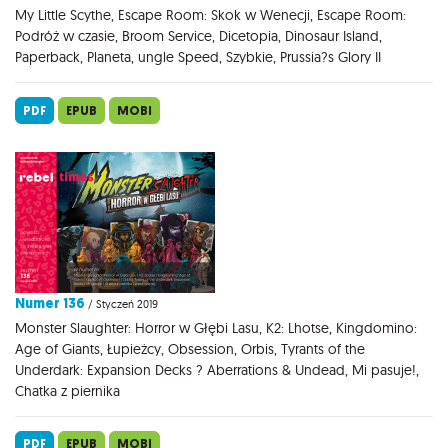
My Little Scythe, Escape Room: Skok w Wenecji, Escape Room:
Podróż w czasie, Broom Service, Dicetopia, Dinosaur Island,
Paperback, Planeta, ungle Speed, Szybkie, Prussia?s Glory II
PDF
EPUB
MOBI
Numer 136
/ Styczeń 2019
Monster Slaughter: Horror w Głębi Lasu, K2: Lhotse, Kingdomino:
Age of Giants, Łupieżcy, Obsession, Orbis, Tyrants of the
Underdark: Expansion Decks ? Aberrations & Undead, Mi pasuje!,
Chatka z piernika
PDF
EPUB
MOBI