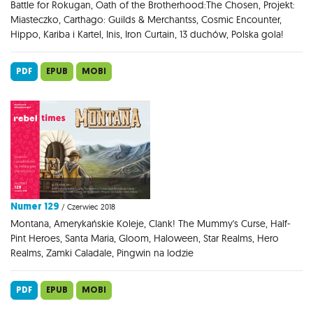
Battle for Rokugan, Oath of the Brotherhood:The Chosen, Projekt:
Miasteczko, Carthago: Guilds & Merchantss, Cosmic Encounter,
Hippo, Kariba i Kartel, Inis, Iron Curtain, 13 duchów, Polska gola!
PDF
EPUB
MOBI
Numer 129
/ Czerwiec 2018
Montana, Amerykańskie Koleje, Clank! The Mummy's Curse, Half-
Pint Heroes, Santa Maria, Gloom, Haloween, Star Realms, Hero
Realms, Zamki Caladale, Pingwin na lodzie
PDF
EPUB
MOBI