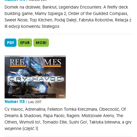
Domek na drzewie, Bankrut, Legendary Encounters: A firefly deck
building game, Mamy Szpiega 2, Order of the Guilded Compass,
Sweet Nose, Top Kitchen, Podaj Dalej!, Fabryka Robotów, Relacja z
III edycji konwentu Strategos
PDF
EPUB
MOBI
Numer 113
/ Luty 2017
Cy Havoc, Adrenalina, Felieton Tomka Kreczmara, Obecność, Of
Dreams & Shadows, Papa Paolo, Ragers: Mistrzowie Areny, The
Others, Wymyśl to!, Tornado Ellie, Sushi Go!, Taktyka bitewna, a gry
wojenne (część 1)