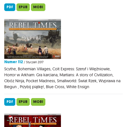
PDF
EPUB
MOBI
Numer 112
/ Styczeń 2017
Scythe, Bohemian Villages, Colt Express: Szeryf i Więźniowie,
Horror w Arkham: Gra karciana, Martians: A story of Civilization,
Obóz Ninja, Pocket Madness, Smallworld: Świat Rzek, Wyprawa na
Biegun , Przybij piątkę!, Blue Cross, White Ensign
PDF
EPUB
MOBI