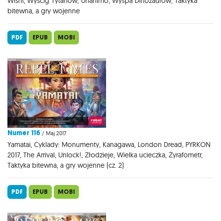
Wiśni, Wyścig Tytanów, Unanimo, Wyspa Dinozaurów, Taktyka
bitewna, a gry wojenne
PDF
EPUB
MOBI
Numer 116
/ Maj 2017
Yamatai, Cyklady: Monumenty, Kanagawa, London Dread, PYRKON
2017, The Arrival, Unlock!, Złodzieje, Wielka ucieczka, Żyrafometr,
Taktyka bitewna, a gry wojenne (cz. 2)
PDF
EPUB
MOBI