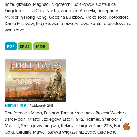
Boże Igrzysko: Magnaci, Niqczemni, Spiskowcy, Costa Rica,
Kingdomino, La Cosa Nostra, Zombiaki Ameryki, Deception:
Murder in Hong Kong, Godzina Duszków, Kroko-loko, Kotostrofa,
Dzieła Mistrzów, Projektowanie przyczynowe kontra projektowanie
wynikowe
PDF
EPUB
MOBI
Numer 109
/ Październik 2016
Terraformacja Marsa, Felieton Tomka Kreczmara, Bravest Warriors,
Dark Moon, Miasto Szpiegów: Estoril 1942, Holmes: Sherlock &
Mycroft, Szeregowy pingwin, Relacja z targów Spiel 2016, Fool's
Zarządzaj
preferencjami
cookies
Gold, Cardline Marvel, Stawka Większa niż Życie: Cafe Rose