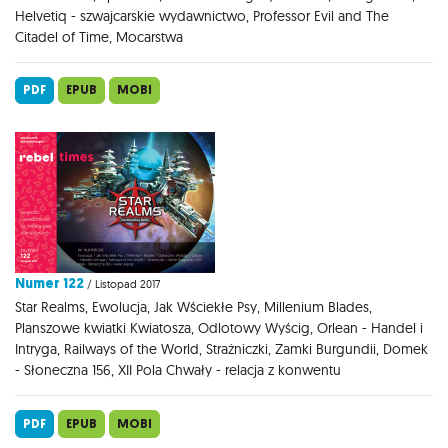
Helvetiq - szwajcarskie wydawnictwo, Professor Evil and The
Citadel of Time, Mocarstwa
PDF
EPUB
MOBI
Numer 122
/ Listopad 2017
Star Realms, Ewolucja, Jak Wściekłe Psy, Millenium Blades,
Planszowe kwiatki Kwiatosza, Odlotowy Wyścig, Orlean - Handel i
Intryga, Railways of the World, Strażniczki, Zamki Burgundii, Domek
- Słoneczna 156, XII Pola Chwały - relacja z konwentu
PDF
EPUB
MOBI