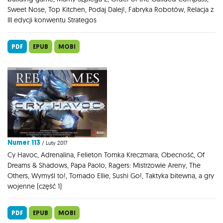
Sweet Nose, Top Kitchen, Podaj Dalej!, Fabryka Robotów, Relacja z
III edycji konwentu Strategos
PDF
EPUB
MOBI
Numer 113
/ Luty 2017
Cy Havoc, Adrenalina, Felieton Tomka Kreczmara, Obecność, Of
Dreams & Shadows, Papa Paolo, Ragers: Mistrzowie Areny, The
Others, Wymyśl to!, Tornado Ellie, Sushi Go!, Taktyka bitewna, a gry
wojenne (część 1)
PDF
EPUB
MOBI