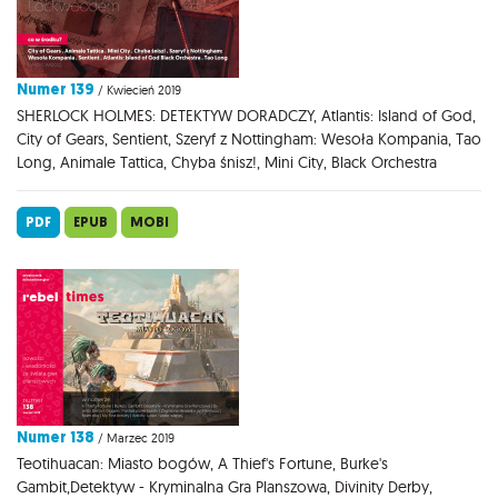
Numer 139
/ Kwiecień 2019
SHERLOCK HOLMES: DETEKTYW DORADCZY, Atlantis: Island of God,
City of Gears, Sentient, Szeryf z Nottingham: Wesoła Kompania, Tao
Long, Animale Tattica, Chyba śnisz!, Mini City, Black Orchestra
PDF
EPUB
MOBI
Numer 138
/ Marzec 2019
Teotihuacan: Miasto bogów, A Thief's Fortune, Burke's
Gambit,Detektyw - Kryminalna Gra Planszowa, Divinity Derby,