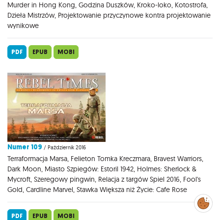
Murder in Hong Kong, Godzina Duszków, Kroko-loko, Kotostrofa,
Dzieła Mistrzów, Projektowanie przyczynowe kontra projektowanie
wynikowe
PDF
EPUB
MOBI
Numer 109
/ Październik 2016
Terraformacja Marsa, Felieton Tomka Kreczmara, Bravest Warriors,
Dark Moon, Miasto Szpiegów: Estoril 1942, Holmes: Sherlock &
Mycroft, Szeregowy pingwin, Relacja z targów Spiel 2016, Fool's
Gold, Cardline Marvel, Stawka Większa niż Życie: Cafe Rose
Zarządzaj
preferencjami
cookies
PDF
EPUB
MOBI