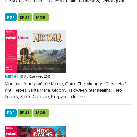
Hippo, Kariba i Kartel, Inis, Iron Curtain, 13 duchów, Polska gola!
PDF
EPUB
MOBI
Numer 129
/ Czerwiec 2018
Montana, Amerykańskie Koleje, Clank! The Mummy's Curse, Half-
Pint Heroes, Santa Maria, Gloom, Haloween, Star Realms, Hero
Realms, Zamki Caladale, Pingwin na lodzie
PDF
EPUB
MOBI