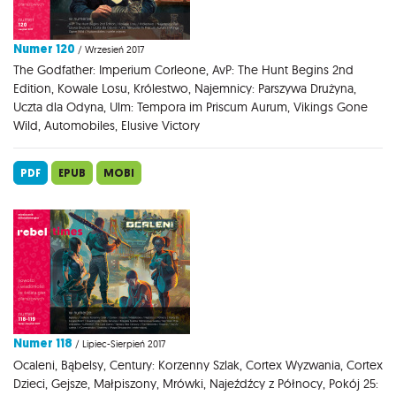
Numer 120
/ Wrzesień 2017
The Godfather: Imperium Corleone, AvP: The Hunt Begins 2nd
Edition, Kowale Losu, Królestwo, Najemnicy: Parszywa Drużyna,
Uczta dla Odyna, Ulm: Tempora im Priscum Aurum, Vikings Gone
Wild, Automobiles, Elusive Victory
PDF
EPUB
MOBI
Numer 118
/ Lipiec-Sierpień 2017
Ocaleni, Bąbelsy, Century: Korzenny Szlak, Cortex Wyzwania, Cortex
Dzieci, Gejsze, Małpiszony, Mrówki, Najeźdźcy z Północy, Pokój 25: