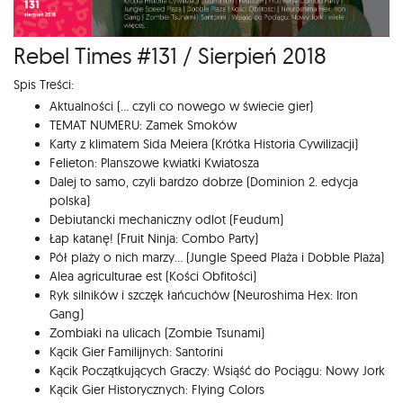
Rebel Times #131 / Sierpień 2018
Spis Treści:
Aktualności (... czyli co nowego w świecie gier)
TEMAT NUMERU: Zamek Smoków
Karty z klimatem Sida Meiera (Krótka Historia Cywilizacji)
Felieton: Planszowe kwiatki Kwiatosza
Dalej to samo, czyli bardzo dobrze (Dominion 2. edycja
polska)
Debiutancki mechaniczny odlot (Feudum)
Łap katanę! (Fruit Ninja: Combo Party)
Pół plaży o nich marzy... (Jungle Speed Plaża i Dobble Plaża)
Alea agriculturae est (Kości Obfitości)
Ryk silników i szczęk łańcuchów (Neuroshima Hex: Iron
Gang)
Zombiaki na ulicach (Zombie Tsunami)
Kącik Gier Familijnych: Santorini
Kącik Początkujących Graczy: Wsiąść do Pociągu: Nowy Jork
Kącik Gier Historycznych: Flying Colors