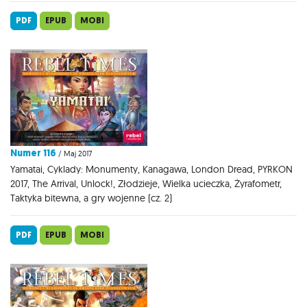
PDF
EPUB
MOBI
Numer 116
/ Maj 2017
Yamatai, Cyklady: Monumenty, Kanagawa, London Dread, PYRKON
2017, The Arrival, Unlock!, Złodzieje, Wielka ucieczka, Żyrafometr,
Taktyka bitewna, a gry wojenne (cz. 2)
PDF
EPUB
MOBI