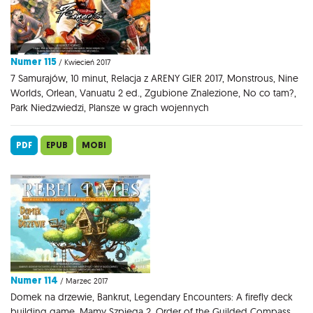
Numer 115
/ Kwiecień 2017
7 Samurajów, 10 minut, Relacja z ARENY GIER 2017, Monstrous, Nine
Worlds, Orlean, Vanuatu 2 ed., Zgubione Znalezione, No co tam?,
Park Niedzwiedzi, Plansze w grach wojennych
PDF
EPUB
MOBI
Numer 114
/ Marzec 2017
Domek na drzewie, Bankrut, Legendary Encounters: A firefly deck
building game, Mamy Szpiega 2, Order of the Guilded Compass,