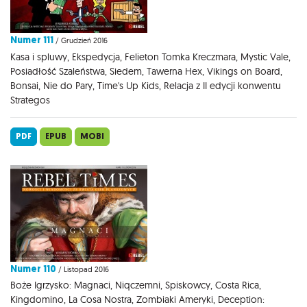
Numer 111
/ Grudzień 2016
Kasa i spluwy, Ekspedycja, Felieton Tomka Kreczmara, Mystic Vale,
Posiadłość Szaleństwa, Siedem, Tawerna Hex, Vikings on Board,
Bonsai, Nie do Pary, Time's Up Kids, Relacja z II edycji konwentu
Strategos
PDF
EPUB
MOBI
Numer 110
/ Listopad 2016
Boże Igrzysko: Magnaci, Niqczemni, Spiskowcy, Costa Rica,
Kingdomino, La Cosa Nostra, Zombiaki Ameryki, Deception: