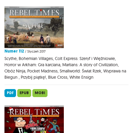
Numer 112
/ Styczeń 2017
Scythe, Bohemian Villages, Colt Express: Szeryf i Więźniowie,
Horror w Arkham: Gra karciana, Martians: A story of Civilization,
Obóz Ninja, Pocket Madness, Smallworld: Świat Rzek, Wyprawa na
Biegun , Przybij piątkę!, Blue Cross, White Ensign
PDF
EPUB
MOBI