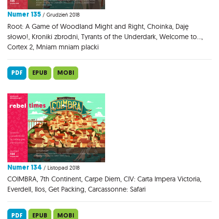
Numer 135
/ Grudzień 2018
Root: A Game of Woodland Might and Right, Choinka, Daję
słowo!, Kroniki zbrodni, Tyrants of the Underdark, Welcome to...,
Cortex 2, Mniam mniam placki
PDF
EPUB
MOBI
Numer 134
/ Listopad 2018
COIMBRA, 7th Continent, Carpe Diem, CIV: Carta Impera Victoria,
Everdell, Ilos, Get Packing, Carcassonne: Safari
PDF
EPUB
MOBI