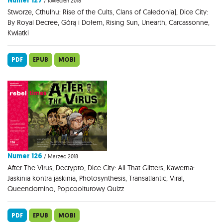
Numer 127
/ Kwiecień 2018
Stworze, Cthulhu: Rise of the Cults, Clans of Caledonia), Dice City:
By Royal Decree, Górą i Dołem, Rising Sun, Unearth, Carcassonne,
Kwiatki
PDF
EPUB
MOBI
Numer 126
/ Marzec 2018
After The Virus, Decrypto, Dice City: All That Glitters, Kawerna:
Jaskinia kontra jaskinia, Photosynthesis, Transatlantic, Viral,
Queendomino, Popcoolturowy Quizz
PDF
EPUB
MOBI