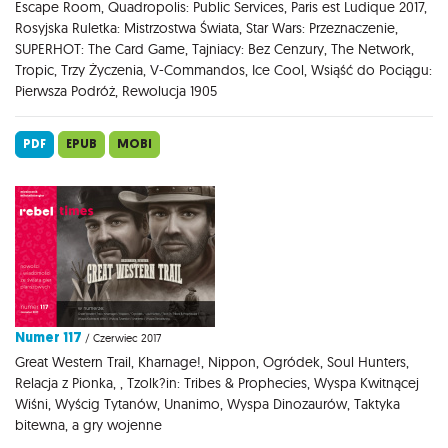
Escape Room, Quadropolis: Public Services, Paris est Ludique 2017,
Rosyjska Ruletka: Mistrzostwa Świata, Star Wars: Przeznaczenie,
SUPERHOT: The Card Game, Tajniacy: Bez Cenzury, The Network,
Tropic, Trzy Życzenia, V-Commandos, Ice Cool, Wsiąść do Pociągu:
Pierwsza Podróż, Rewolucja 1905
PDF
EPUB
MOBI
Numer 117
/ Czerwiec 2017
Great Western Trail, Kharnage!, Nippon, Ogródek, Soul Hunters,
Relacja z Pionka, , Tzolk?in: Tribes & Prophecies, Wyspa Kwitnącej
Wiśni, Wyścig Tytanów, Unanimo, Wyspa Dinozaurów, Taktyka
bitewna, a gry wojenne