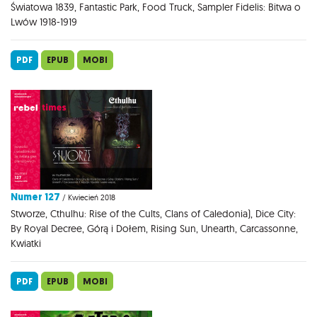
Światowa 1839, Fantastic Park, Food Truck, Sampler Fidelis: Bitwa o
Lwów 1918-1919
PDF
EPUB
MOBI
Numer 127
/ Kwiecień 2018
Stworze, Cthulhu: Rise of the Cults, Clans of Caledonia), Dice City:
By Royal Decree, Górą i Dołem, Rising Sun, Unearth, Carcassonne,
Kwiatki
PDF
EPUB
MOBI