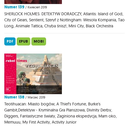
Numer 139
/ Kwiecień 2019
SHERLOCK HOLMES: DETEKTYW DORADCZY, Atlantis: Island of God,
City of Gears, Sentient, Szeryf z Nottingham: Wesoła Kompania, Tao
Long, Animale Tattica, Chyba śnisz!, Mini City, Black Orchestra
PDF
EPUB
MOBI
Numer 138
/ Marzec 2019
Teotihuacan: Miasto bogów, A Thief's Fortune, Burke's
Gambit,Detektyw - Kryminalna Gra Planszowa, Divinity Derby,
Diggers, Fantastyczne światy, Zaginiona ekspedycja, Mam oko,
Memuuu, My First Activity, Activity Junior