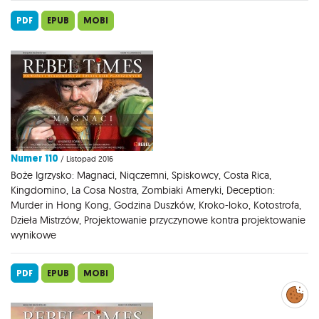
PDF
EPUB
MOBI
Numer 110
/ Listopad 2016
Boże Igrzysko: Magnaci, Niqczemni, Spiskowcy, Costa Rica,
Kingdomino, La Cosa Nostra, Zombiaki Ameryki, Deception:
Murder in Hong Kong, Godzina Duszków, Kroko-loko, Kotostrofa,
Dzieła Mistrzów, Projektowanie przyczynowe kontra projektowanie
wynikowe
PDF
EPUB
MOBI
Zarządzaj
preferencjami
cookies