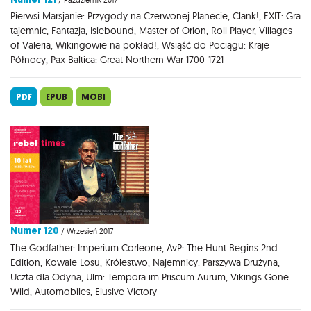
Pierwsi Marsjanie: Przygody na Czerwonej Planecie, Clank!, EXIT: Gra
tajemnic, Fantazja, Islebound, Master of Orion, Roll Player, Villages
of Valeria, Wikingowie na pokład!, Wsiąść do Pociągu: Kraje
Północy, Pax Baltica: Great Northern War 1700-1721
PDF
EPUB
MOBI
Numer 120
/ Wrzesień 2017
The Godfather: Imperium Corleone, AvP: The Hunt Begins 2nd
Edition, Kowale Losu, Królestwo, Najemnicy: Parszywa Drużyna,
Uczta dla Odyna, Ulm: Tempora im Priscum Aurum, Vikings Gone
Wild, Automobiles, Elusive Victory