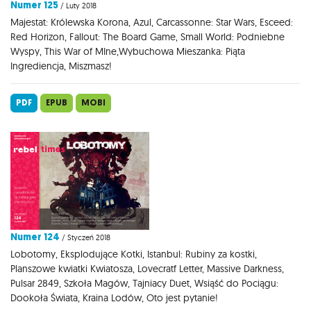
Numer 125
/ Luty 2018
Majestat: Królewska Korona, Azul, Carcassonne: Star Wars, Esceed:
Red Horizon, Fallout: The Board Game, Small World: Podniebne
Wyspy, This War of MIne,Wybuchowa Mieszanka: Piąta
Ingrediencja, Miszmasz!
PDF
EPUB
MOBI
Numer 124
/ Styczeń 2018
Lobotomy, Eksplodujące Kotki, Istanbul: Rubiny za kostki,
Planszowe kwiatki Kwiatosza, Lovecratf Letter, Massive Darkness,
Pulsar 2849, Szkoła Magów, Tajniacy Duet, Wsiąść do Pociągu:
Dookoła Świata, Kraina Lodów, Oto jest pytanie!