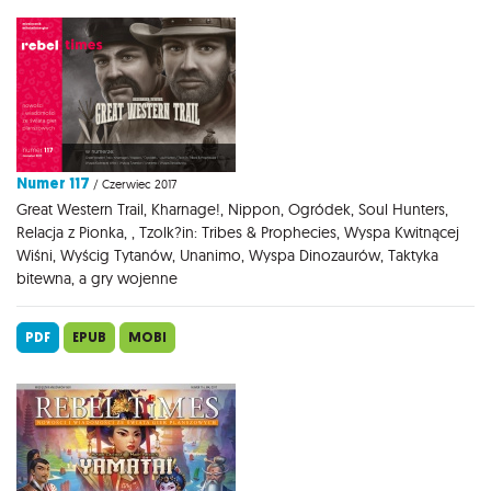
Numer 117
/ Czerwiec 2017
Great Western Trail, Kharnage!, Nippon, Ogródek, Soul Hunters,
Relacja z Pionka, , Tzolk?in: Tribes & Prophecies, Wyspa Kwitnącej
Wiśni, Wyścig Tytanów, Unanimo, Wyspa Dinozaurów, Taktyka
bitewna, a gry wojenne
PDF
EPUB
MOBI