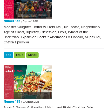
Numer 136
/ Styczeń 2019
Monster Slaughter: Horror w Głębi Lasu, K2: Lhotse, Kingdomino:
Age of Giants, Łupieżcy, Obsession, Orbis, Tyrants of the
Underdark: Expansion Decks ? Aberrations & Undead, Mi pasuje!,
Chatka z piernika
PDF
EPUB
MOBI
Numer 135
/ Grudzień 2018
Root: A Game of Woodland Might and Right, Choinka, Daję