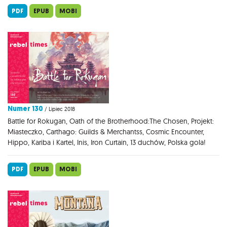
PDF
EPUB
MOBI
Numer 130
/ Lipiec 2018
Battle for Rokugan, Oath of the Brotherhood:The Chosen, Projekt:
Miasteczko, Carthago: Guilds & Merchantss, Cosmic Encounter,
Hippo, Kariba i Kartel, Inis, Iron Curtain, 13 duchów, Polska gola!
PDF
EPUB
MOBI