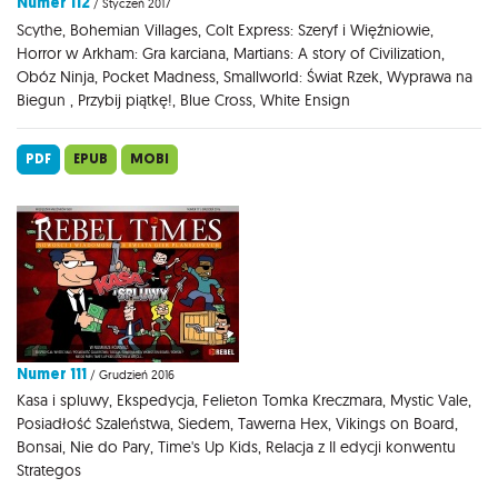
Numer 112
/ Styczeń 2017
Scythe, Bohemian Villages, Colt Express: Szeryf i Więźniowie,
Horror w Arkham: Gra karciana, Martians: A story of Civilization,
Obóz Ninja, Pocket Madness, Smallworld: Świat Rzek, Wyprawa na
Biegun , Przybij piątkę!, Blue Cross, White Ensign
PDF
EPUB
MOBI
Numer 111
/ Grudzień 2016
Kasa i spluwy, Ekspedycja, Felieton Tomka Kreczmara, Mystic Vale,
Posiadłość Szaleństwa, Siedem, Tawerna Hex, Vikings on Board,
Bonsai, Nie do Pary, Time's Up Kids, Relacja z II edycji konwentu
Strategos