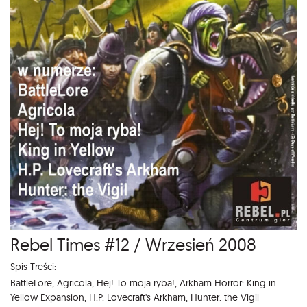
Rebel Times #12 / Wrzesień 2008
Spis Treści:
BattleLore, Agricola, Hej! To moja ryba!, Arkham Horror: King in
Yellow Expansion, H.P. Lovecraft's Arkham, Hunter: the Vigil