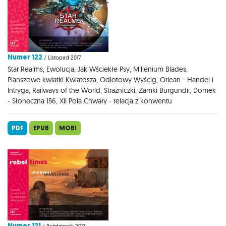
Numer 122
/ Listopad 2017
Star Realms, Ewolucja, Jak Wściekłe Psy, Millenium Blades,
Planszowe kwiatki Kwiatosza, Odlotowy Wyścig, Orlean - Handel i
Intryga, Railways of the World, Strażniczki, Zamki Burgundii, Domek
- Słoneczna 156, XII Pola Chwały - relacja z konwentu
PDF
EPUB
MOBI
Numer 121
/ Październik 2017