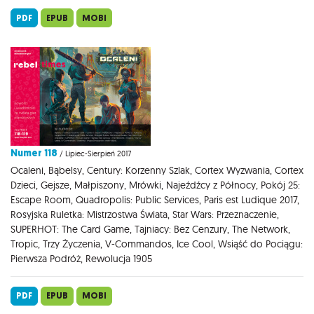
PDF
EPUB
MOBI
Numer 118
/ Lipiec-Sierpień 2017
Ocaleni, Bąbelsy, Century: Korzenny Szlak, Cortex Wyzwania, Cortex
Dzieci, Gejsze, Małpiszony, Mrówki, Najeźdźcy z Północy, Pokój 25:
Escape Room, Quadropolis: Public Services, Paris est Ludique 2017,
Rosyjska Ruletka: Mistrzostwa Świata, Star Wars: Przeznaczenie,
SUPERHOT: The Card Game, Tajniacy: Bez Cenzury, The Network,
Tropic, Trzy Życzenia, V-Commandos, Ice Cool, Wsiąść do Pociągu:
Pierwsza Podróż, Rewolucja 1905
PDF
EPUB
MOBI