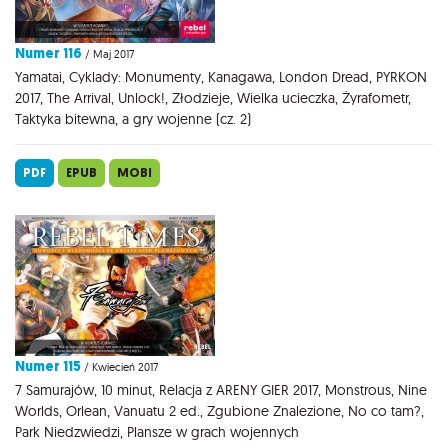
Numer 116
/ Maj 2017
Yamatai, Cyklady: Monumenty, Kanagawa, London Dread, PYRKON
2017, The Arrival, Unlock!, Złodzieje, Wielka ucieczka, Żyrafometr,
Taktyka bitewna, a gry wojenne (cz. 2)
PDF
EPUB
MOBI
Numer 115
/ Kwiecień 2017
7 Samurajów, 10 minut, Relacja z ARENY GIER 2017, Monstrous, Nine
Worlds, Orlean, Vanuatu 2 ed., Zgubione Znalezione, No co tam?,
Park Niedzwiedzi, Plansze w grach wojennych