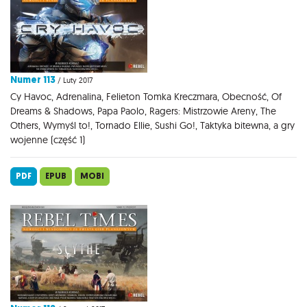
Numer 113
/ Luty 2017
Cy Havoc, Adrenalina, Felieton Tomka Kreczmara, Obecność, Of
Dreams & Shadows, Papa Paolo, Ragers: Mistrzowie Areny, The
Others, Wymyśl to!, Tornado Ellie, Sushi Go!, Taktyka bitewna, a gry
wojenne (część 1)
PDF
EPUB
MOBI