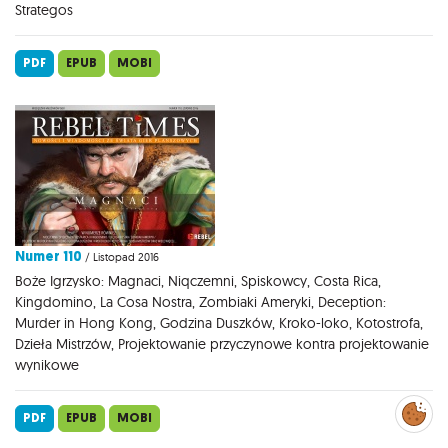
Strategos
PDF
EPUB
MOBI
Numer 110
/ Listopad 2016
Boże Igrzysko: Magnaci, Niqczemni, Spiskowcy, Costa Rica,
Kingdomino, La Cosa Nostra, Zombiaki Ameryki, Deception:
Murder in Hong Kong, Godzina Duszków, Kroko-loko, Kotostrofa,
Dzieła Mistrzów, Projektowanie przyczynowe kontra projektowanie
wynikowe
Zarządzaj
preferencjami
PDF
EPUB
MOBI
cookies