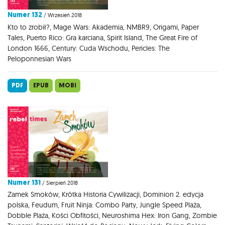
Numer 132
/ Wrzesień 2018
Kto to zrobił?, Mage Wars: Akademia, NMBR9, Origami, Paper
Tales, Puerto Rico: Gra karciana, Spirit Island, The Great Fire of
London 1666, Century: Cuda Wschodu, Pericles: The
Peloponnesian Wars
PDF
EPUB
MOBI
Numer 131
/ Sierpień 2018
Zamek Smoków, Krótka Historia Cywilizacji, Dominion 2. edycja
polska, Feudum, Fruit Ninja: Combo Party, Jungle Speed Plaża,
Dobble Plaża, Kości Obfitości, Neuroshima Hex: Iron Gang, Zombie