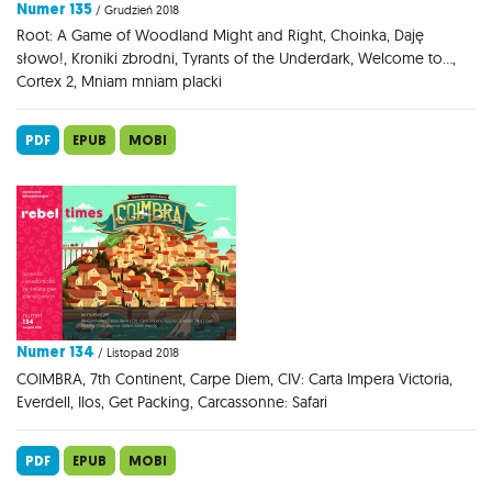
Numer 135
/ Grudzień 2018
Root: A Game of Woodland Might and Right, Choinka, Daję
słowo!, Kroniki zbrodni, Tyrants of the Underdark, Welcome to...,
Cortex 2, Mniam mniam placki
PDF
EPUB
MOBI
Numer 134
/ Listopad 2018
COIMBRA, 7th Continent, Carpe Diem, CIV: Carta Impera Victoria,
Everdell, Ilos, Get Packing, Carcassonne: Safari
PDF
EPUB
MOBI