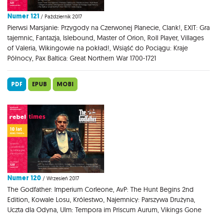
Numer 121
/ Październik 2017
Pierwsi Marsjanie: Przygody na Czerwonej Planecie, Clank!, EXIT: Gra
tajemnic, Fantazja, Islebound, Master of Orion, Roll Player, Villages
of Valeria, Wikingowie na pokład!, Wsiąść do Pociągu: Kraje
Północy, Pax Baltica: Great Northern War 1700-1721
PDF
EPUB
MOBI
Numer 120
/ Wrzesień 2017
The Godfather: Imperium Corleone, AvP: The Hunt Begins 2nd
Edition, Kowale Losu, Królestwo, Najemnicy: Parszywa Drużyna,
Uczta dla Odyna, Ulm: Tempora im Priscum Aurum, Vikings Gone