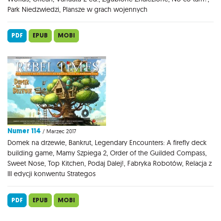
Park Niedzwiedzi, Plansze w grach wojennych
PDF
EPUB
MOBI
Numer 114
/ Marzec 2017
Domek na drzewie, Bankrut, Legendary Encounters: A firefly deck
building game, Mamy Szpiega 2, Order of the Guilded Compass,
Sweet Nose, Top Kitchen, Podaj Dalej!, Fabryka Robotów, Relacja z
III edycji konwentu Strategos
PDF
EPUB
MOBI