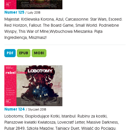
Numer 125
/ Luty 2018
Majestat: Królewska Korona, Azul, Carcassonne: Star Wars, Esceed:
Red Horizon, Fallout: The Board Game, Small World: Podniebne
Wyspy, This War of MIne,Wybuchowa Mieszanka: Piąta
Ingrediencja, Miszmasz!
PDF
EPUB
MOBI
Numer 124
/ Styczeń 2018
Lobotomy, Eksplodujące Kotki, Istanbul: Rubiny za kostki,
Planszowe kwiatki Kwiatosza, Lovecratf Letter, Massive Darkness,
Pulsar 2849, Szkoła Magów, Tajniacy Duet, Wsiąść do Pociągu: