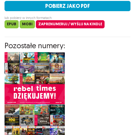
POBIERZ JAKO PDF
lub pobierz w innych formatach:
EPUB
MOBI
ZAPRENUMERUJ / WYŚLIJ NA KINDLE
Pozostałe numery: