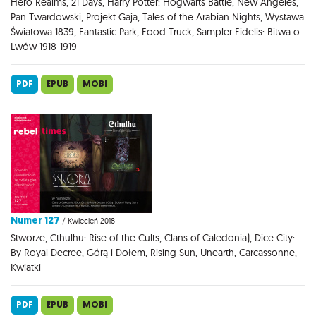
Hero Realms, 21 Days, Harry Potter: Hogwarts Battle, New Angeles,
Pan Twardowski, Projekt Gaja, Tales of the Arabian Nights, Wystawa
Światowa 1839, Fantastic Park, Food Truck, Sampler Fidelis: Bitwa o
Lwów 1918-1919
PDF
EPUB
MOBI
Numer 127
/ Kwiecień 2018
Stworze, Cthulhu: Rise of the Cults, Clans of Caledonia), Dice City:
By Royal Decree, Górą i Dołem, Rising Sun, Unearth, Carcassonne,
Kwiatki
PDF
EPUB
MOBI