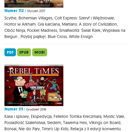
Numer 112
/ Styczeń 2017
Scythe, Bohemian Villages, Colt Express: Szeryf i Więźniowie,
Horror w Arkham: Gra karciana, Martians: A story of Civilization,
Obóz Ninja, Pocket Madness, Smallworld: Świat Rzek, Wyprawa na
Biegun , Przybij piątkę!, Blue Cross, White Ensign
PDF
EPUB
MOBI
Numer 111
/ Grudzień 2016
Kasa i spluwy, Ekspedycja, Felieton Tomka Kreczmara, Mystic Vale,
Posiadłość Szaleństwa, Siedem, Tawerna Hex, Vikings on Board,
Bonsai, Nie do Pary, Time's Up Kids, Relacja z II edycji konwentu