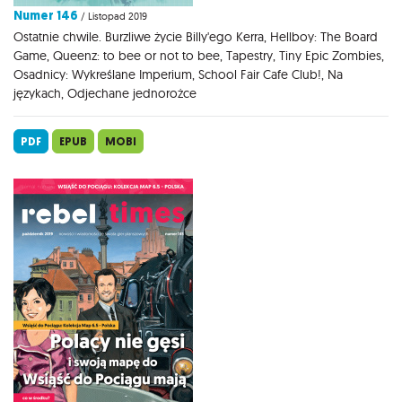
Numer 146
/ Listopad 2019
Ostatnie chwile. Burzliwe życie Billy'ego Kerra, Hellboy: The Board
Game, Queenz: to bee or not to bee, Tapestry, Tiny Epic Zombies,
Osadnicy: Wykreślane Imperium, School Fair Cafe Club!, Na
językach, Odjechane jednorożce
PDF
EPUB
MOBI