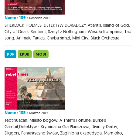
Numer 139
/ Kwiecień 2019
SHERLOCK HOLMES: DETEKTYW DORADCZY, Atlantis: Island of God,
City of Gears, Sentient, Szeryf z Nottingham: Wesoła Kompania, Tao
Long, Animale Tattica, Chyba śnisz!, Mini City, Black Orchestra
PDF
EPUB
MOBI
Numer 138
/ Marzec 2019
Teotihuacan: Miasto bogów, A Thief's Fortune, Burke's
Gambit,Detektyw - Kryminalna Gra Planszowa, Divinity Derby,
Diggers, Fantastyczne światy, Zaginiona ekspedycja, Mam oko,