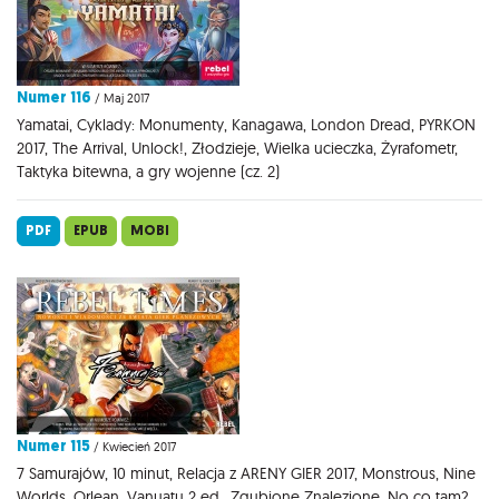
Numer 116
/ Maj 2017
Yamatai, Cyklady: Monumenty, Kanagawa, London Dread, PYRKON
2017, The Arrival, Unlock!, Złodzieje, Wielka ucieczka, Żyrafometr,
Taktyka bitewna, a gry wojenne (cz. 2)
PDF
EPUB
MOBI
Numer 115
/ Kwiecień 2017
7 Samurajów, 10 minut, Relacja z ARENY GIER 2017, Monstrous, Nine
Worlds, Orlean, Vanuatu 2 ed., Zgubione Znalezione, No co tam?,