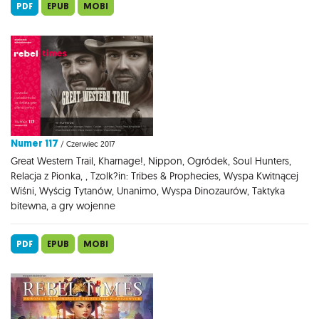
PDF
EPUB
MOBI
Numer 117
/ Czerwiec 2017
Great Western Trail, Kharnage!, Nippon, Ogródek, Soul Hunters,
Relacja z Pionka, , Tzolk?in: Tribes & Prophecies, Wyspa Kwitnącej
Wiśni, Wyścig Tytanów, Unanimo, Wyspa Dinozaurów, Taktyka
bitewna, a gry wojenne
PDF
EPUB
MOBI