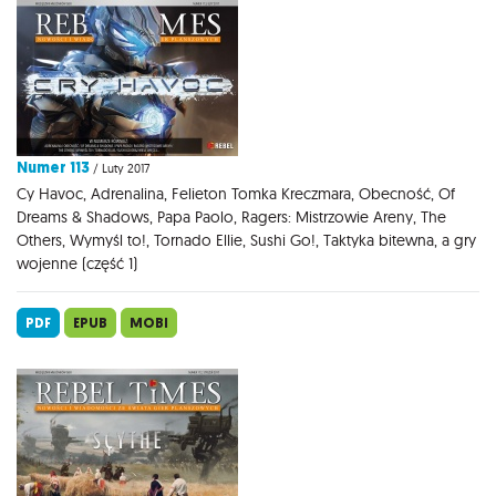
Numer 113
/ Luty 2017
Cy Havoc, Adrenalina, Felieton Tomka Kreczmara, Obecność, Of
Dreams & Shadows, Papa Paolo, Ragers: Mistrzowie Areny, The
Others, Wymyśl to!, Tornado Ellie, Sushi Go!, Taktyka bitewna, a gry
wojenne (część 1)
PDF
EPUB
MOBI