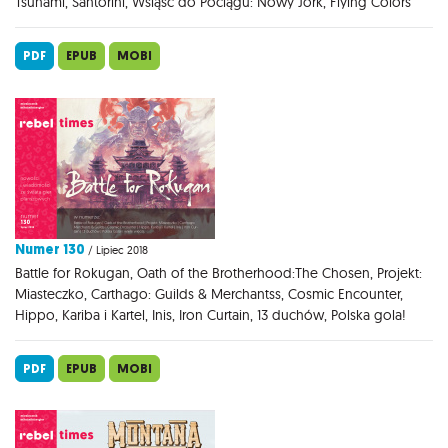
Tsunami, Santorini, Wsiąść do Pociągu: Nowy Jork, Flying Colors
PDF
EPUB
MOBI
Numer 130
/ Lipiec 2018
Battle for Rokugan, Oath of the Brotherhood:The Chosen, Projekt:
Miasteczko, Carthago: Guilds & Merchantss, Cosmic Encounter,
Hippo, Kariba i Kartel, Inis, Iron Curtain, 13 duchów, Polska gola!
PDF
EPUB
MOBI