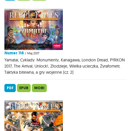
Numer 116
/ Maj 2017
Yamatai, Cyklady: Monumenty, Kanagawa, London Dread, PYRKON
2017, The Arrival, Unlock!, Złodzieje, Wielka ucieczka, Żyrafometr,
Taktyka bitewna, a gry wojenne (cz. 2)
PDF
EPUB
MOBI