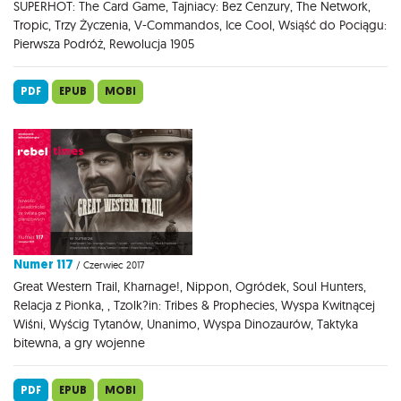
SUPERHOT: The Card Game, Tajniacy: Bez Cenzury, The Network,
Tropic, Trzy Życzenia, V-Commandos, Ice Cool, Wsiąść do Pociągu:
Pierwsza Podróż, Rewolucja 1905
PDF
EPUB
MOBI
Numer 117
/ Czerwiec 2017
Great Western Trail, Kharnage!, Nippon, Ogródek, Soul Hunters,
Relacja z Pionka, , Tzolk?in: Tribes & Prophecies, Wyspa Kwitnącej
Wiśni, Wyścig Tytanów, Unanimo, Wyspa Dinozaurów, Taktyka
bitewna, a gry wojenne
PDF
EPUB
MOBI