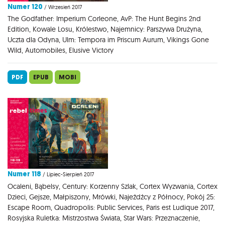
Numer 120
/ Wrzesień 2017
The Godfather: Imperium Corleone, AvP: The Hunt Begins 2nd
Edition, Kowale Losu, Królestwo, Najemnicy: Parszywa Drużyna,
Uczta dla Odyna, Ulm: Tempora im Priscum Aurum, Vikings Gone
Wild, Automobiles, Elusive Victory
PDF
EPUB
MOBI
Numer 118
/ Lipiec-Sierpień 2017
Ocaleni, Bąbelsy, Century: Korzenny Szlak, Cortex Wyzwania, Cortex
Dzieci, Gejsze, Małpiszony, Mrówki, Najeźdźcy z Północy, Pokój 25:
Escape Room, Quadropolis: Public Services, Paris est Ludique 2017,
Rosyjska Ruletka: Mistrzostwa Świata, Star Wars: Przeznaczenie,