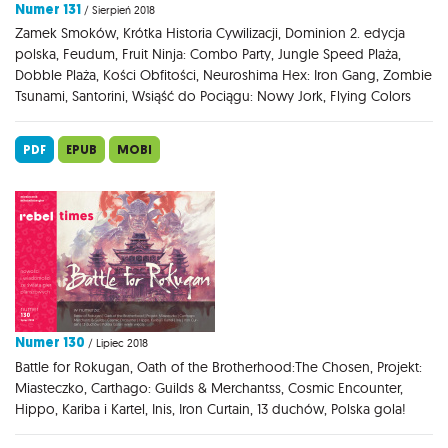
Numer 131
/ Sierpień 2018
Zamek Smoków, Krótka Historia Cywilizacji, Dominion 2. edycja
polska, Feudum, Fruit Ninja: Combo Party, Jungle Speed Plaża,
Dobble Plaża, Kości Obfitości, Neuroshima Hex: Iron Gang, Zombie
Tsunami, Santorini, Wsiąść do Pociągu: Nowy Jork, Flying Colors
PDF
EPUB
MOBI
Numer 130
/ Lipiec 2018
Battle for Rokugan, Oath of the Brotherhood:The Chosen, Projekt:
Miasteczko, Carthago: Guilds & Merchantss, Cosmic Encounter,
Hippo, Kariba i Kartel, Inis, Iron Curtain, 13 duchów, Polska gola!