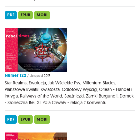
PDF
EPUB
MOBI
Numer 122
/ Listopad 2017
Star Realms, Ewolucja, Jak Wściekłe Psy, Millenium Blades,
Planszowe kwiatki Kwiatosza, Odlotowy Wyścig, Orlean - Handel i
Intryga, Railways of the World, Strażniczki, Zamki Burgundii, Domek
- Słoneczna 156, XII Pola Chwały - relacja z konwentu
PDF
EPUB
MOBI