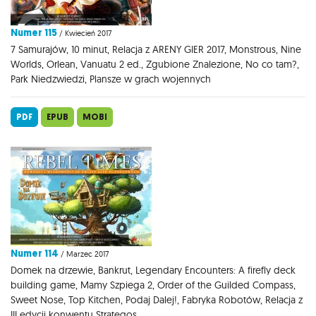
Numer 115
/ Kwiecień 2017
7 Samurajów, 10 minut, Relacja z ARENY GIER 2017, Monstrous, Nine
Worlds, Orlean, Vanuatu 2 ed., Zgubione Znalezione, No co tam?,
Park Niedzwiedzi, Plansze w grach wojennych
PDF
EPUB
MOBI
Numer 114
/ Marzec 2017
Domek na drzewie, Bankrut, Legendary Encounters: A firefly deck
building game, Mamy Szpiega 2, Order of the Guilded Compass,
Sweet Nose, Top Kitchen, Podaj Dalej!, Fabryka Robotów, Relacja z
III edycji konwentu Strategos