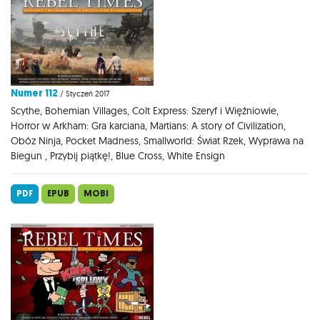
Numer 112
/ Styczeń 2017
Scythe, Bohemian Villages, Colt Express: Szeryf i Więźniowie,
Horror w Arkham: Gra karciana, Martians: A story of Civilization,
Obóz Ninja, Pocket Madness, Smallworld: Świat Rzek, Wyprawa na
Biegun , Przybij piątkę!, Blue Cross, White Ensign
PDF
EPUB
MOBI