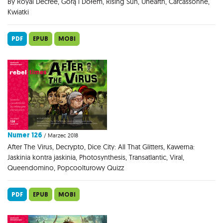
By Royal Decree, Górą i Dołem, Rising Sun, Unearth, Carcassonne,
Kwiatki
PDF
EPUB
MOBI
Numer 126
/ Marzec 2018
After The Virus, Decrypto, Dice City: All That Glitters, Kawerna:
Jaskinia kontra jaskinia, Photosynthesis, Transatlantic, Viral,
Queendomino, Popcoolturowy Quizz
PDF
EPUB
MOBI