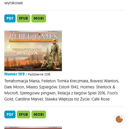
wynikowe
PDF
EPUB
MOBI
Numer 109
/ Październik 2016
Terraformacja Marsa, Felieton Tomka Kreczmara, Bravest Warriors,
Dark Moon, Miasto Szpiegów: Estoril 1942, Holmes: Sherlock &
Mycroft, Szeregowy pingwin, Relacja z targów Spiel 2016, Fool's
Gold, Cardline Marvel, Stawka Większa niż Życie: Cafe Rose
PDF
EPUB
MOBI
Zarządzaj
preferencjami
cookies