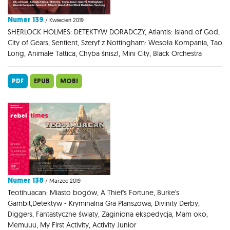
Numer 139
/ Kwiecień 2019
SHERLOCK HOLMES: DETEKTYW DORADCZY, Atlantis: Island of God,
City of Gears, Sentient, Szeryf z Nottingham: Wesoła Kompania, Tao
Long, Animale Tattica, Chyba śnisz!, Mini City, Black Orchestra
PDF
EPUB
MOBI
Numer 138
/ Marzec 2019
Teotihuacan: Miasto bogów, A Thief's Fortune, Burke's
Gambit,Detektyw - Kryminalna Gra Planszowa, Divinity Derby,
Diggers, Fantastyczne światy, Zaginiona ekspedycja, Mam oko,
Memuuu, My First Activity, Activity Junior