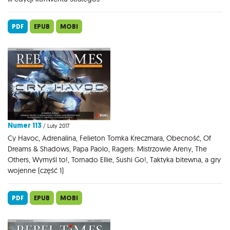
PDF
EPUB
MOBI
Numer 113
/ Luty 2017
Cy Havoc, Adrenalina, Felieton Tomka Kreczmara, Obecność, Of
Dreams & Shadows, Papa Paolo, Ragers: Mistrzowie Areny, The
Others, Wymyśl to!, Tornado Ellie, Sushi Go!, Taktyka bitewna, a gry
wojenne (część 1)
PDF
EPUB
MOBI