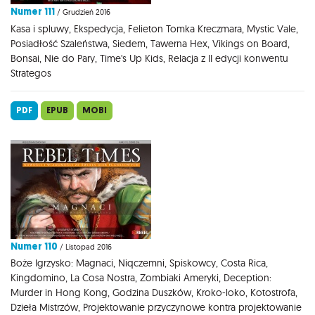
Numer 111
/ Grudzień 2016
Kasa i spluwy, Ekspedycja, Felieton Tomka Kreczmara, Mystic Vale,
Posiadłość Szaleństwa, Siedem, Tawerna Hex, Vikings on Board,
Bonsai, Nie do Pary, Time's Up Kids, Relacja z II edycji konwentu
Strategos
PDF
EPUB
MOBI
Numer 110
/ Listopad 2016
Boże Igrzysko: Magnaci, Niqczemni, Spiskowcy, Costa Rica,
Kingdomino, La Cosa Nostra, Zombiaki Ameryki, Deception:
Murder in Hong Kong, Godzina Duszków, Kroko-loko, Kotostrofa,
Dzieła Mistrzów, Projektowanie przyczynowe kontra projektowanie