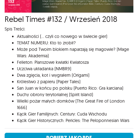
Rebel Times #132 / Wrzesień 2018
Spis Treści:
Aktualności (... czyli co nowego w świecie gier)
TEMAT NUMERU: Kto to zrobił?
Może pod Twoim blokiem naparzają się magowie? (Mage
Wars: Akademia)
Felieton: Planszowe kwiatki Kwiatosza
Uczciwa układanka (NMBR9)
Dwa zgięcia, kot i wygrałem (Origami)
Królestwo z papieru (Paper Tales)
San Juan w końcu po polsku (Puerto Rico: Gra karciana)
Duchy obrony terytorialnej (Spirit Island)
Wielki pożar małych domków (The Great Fire of London
1666)
Kącik Gier Familijnych: Century: Cuda Wschodu
Kącik Gier Historycznych: Pericles: The Peloponnesian Wars
POBIERZ JAKO PDF