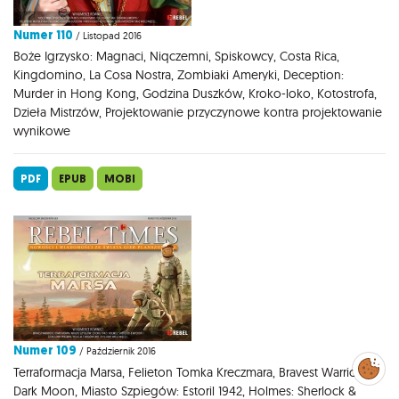
Numer 110
/ Listopad 2016
Boże Igrzysko: Magnaci, Niqczemni, Spiskowcy, Costa Rica,
Kingdomino, La Cosa Nostra, Zombiaki Ameryki, Deception:
Murder in Hong Kong, Godzina Duszków, Kroko-loko, Kotostrofa,
Dzieła Mistrzów, Projektowanie przyczynowe kontra projektowanie
wynikowe
PDF
EPUB
MOBI
Numer 109
/ Październik 2016
Zarządzaj
preferencjami
Terraformacja Marsa, Felieton Tomka Kreczmara, Bravest Warriors,
cookies
Dark Moon, Miasto Szpiegów: Estoril 1942, Holmes: Sherlock &