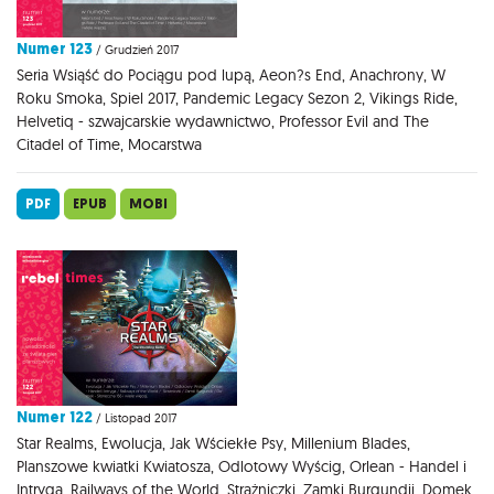
Numer 123
/ Grudzień 2017
Seria Wsiąść do Pociągu pod lupą, Aeon?s End, Anachrony, W
Roku Smoka, Spiel 2017, Pandemic Legacy Sezon 2, Vikings Ride,
Helvetiq - szwajcarskie wydawnictwo, Professor Evil and The
Citadel of Time, Mocarstwa
PDF
EPUB
MOBI
Numer 122
/ Listopad 2017
Star Realms, Ewolucja, Jak Wściekłe Psy, Millenium Blades,
Planszowe kwiatki Kwiatosza, Odlotowy Wyścig, Orlean - Handel i
Intryga, Railways of the World, Strażniczki, Zamki Burgundii, Domek