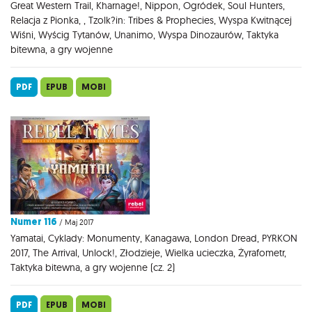
Great Western Trail, Kharnage!, Nippon, Ogródek, Soul Hunters,
Relacja z Pionka, , Tzolk?in: Tribes & Prophecies, Wyspa Kwitnącej
Wiśni, Wyścig Tytanów, Unanimo, Wyspa Dinozaurów, Taktyka
bitewna, a gry wojenne
PDF
EPUB
MOBI
Numer 116
/ Maj 2017
Yamatai, Cyklady: Monumenty, Kanagawa, London Dread, PYRKON
2017, The Arrival, Unlock!, Złodzieje, Wielka ucieczka, Żyrafometr,
Taktyka bitewna, a gry wojenne (cz. 2)
PDF
EPUB
MOBI