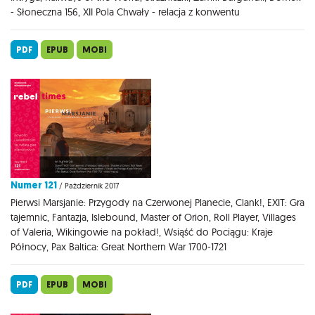
- Słoneczna 156, XII Pola Chwały - relacja z konwentu
PDF
EPUB
MOBI
Numer 121
/ Październik 2017
Pierwsi Marsjanie: Przygody na Czerwonej Planecie, Clank!, EXIT: Gra
tajemnic, Fantazja, Islebound, Master of Orion, Roll Player, Villages
of Valeria, Wikingowie na pokład!, Wsiąść do Pociągu: Kraje
Północy, Pax Baltica: Great Northern War 1700-1721
PDF
EPUB
MOBI