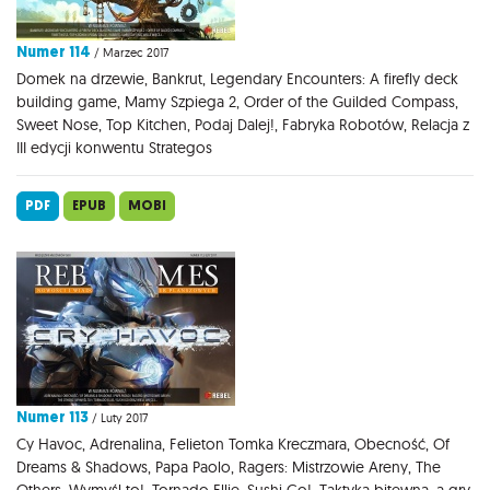
Numer 114
/ Marzec 2017
Domek na drzewie, Bankrut, Legendary Encounters: A firefly deck
building game, Mamy Szpiega 2, Order of the Guilded Compass,
Sweet Nose, Top Kitchen, Podaj Dalej!, Fabryka Robotów, Relacja z
III edycji konwentu Strategos
PDF
EPUB
MOBI
Numer 113
/ Luty 2017
Cy Havoc, Adrenalina, Felieton Tomka Kreczmara, Obecność, Of
Dreams & Shadows, Papa Paolo, Ragers: Mistrzowie Areny, The
Others, Wymyśl to!, Tornado Ellie, Sushi Go!, Taktyka bitewna, a gry