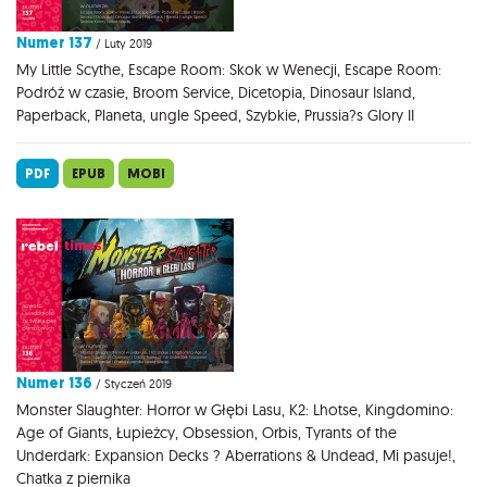
Numer 137
/ Luty 2019
My Little Scythe, Escape Room: Skok w Wenecji, Escape Room:
Podróż w czasie, Broom Service, Dicetopia, Dinosaur Island,
Paperback, Planeta, ungle Speed, Szybkie, Prussia?s Glory II
PDF
EPUB
MOBI
Numer 136
/ Styczeń 2019
Monster Slaughter: Horror w Głębi Lasu, K2: Lhotse, Kingdomino:
Age of Giants, Łupieżcy, Obsession, Orbis, Tyrants of the
Underdark: Expansion Decks ? Aberrations & Undead, Mi pasuje!,
Chatka z piernika