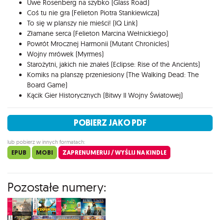
Uwe Rosenberg na szybko (Glass Road)
Coś tu nie gra (Felieton Piotra Stankiewicza)
To się w planszy nie mieści! (IQ Link)
Złamane serca (Felieton Marcina Wełnickiego)
Powrót Mrocznej Harmonii (Mutant Chronicles)
Wojny mrówek (Myrmes)
Starożytni, jakich nie znałeś (Eclipse: Rise of the Ancients)
Komiks na planszę przeniesiony (The Walking Dead: The
Board Game)
Kącik Gier Historycznych (Bitwy II Wojny Światowej)
POBIERZ JAKO PDF
lub pobierz w innych formatach:
EPUB
MOBI
ZAPRENUMERUJ / WYŚLIJ NA KINDLE
Pozostałe numery: