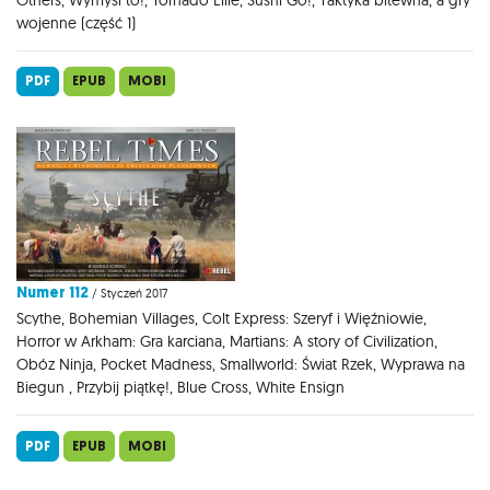
wojenne (część 1)
PDF
EPUB
MOBI
Numer 112
/ Styczeń 2017
Scythe, Bohemian Villages, Colt Express: Szeryf i Więźniowie,
Horror w Arkham: Gra karciana, Martians: A story of Civilization,
Obóz Ninja, Pocket Madness, Smallworld: Świat Rzek, Wyprawa na
Biegun , Przybij piątkę!, Blue Cross, White Ensign
PDF
EPUB
MOBI