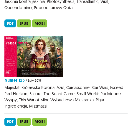
Jaskinia kontra jaskinia, Photosynthesis, Transatlantic, Viral,
Queendomino, Popcoolturowy Quizz
PDF
EPUB
MOBI
Numer 125
/ Luty 2018
Majestat: Królewska Korona, Azul, Carcassonne: Star Wars, Esceed:
Red Horizon, Fallout: The Board Game, Small World: Podniebne
Wyspy, This War of MIne,Wybuchowa Mieszanka: Piąta
Ingrediencja, Miszmasz!
PDF
EPUB
MOBI