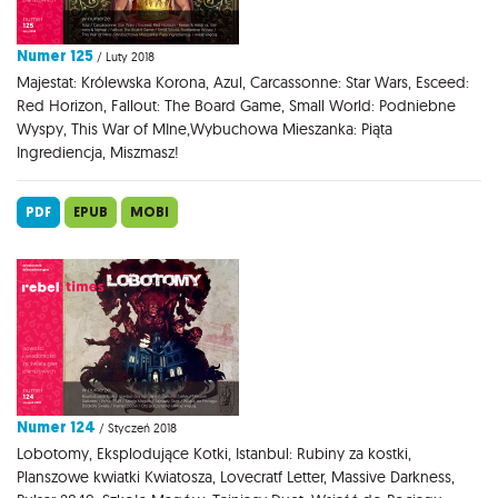
Numer 125
/ Luty 2018
Majestat: Królewska Korona, Azul, Carcassonne: Star Wars, Esceed:
Red Horizon, Fallout: The Board Game, Small World: Podniebne
Wyspy, This War of MIne,Wybuchowa Mieszanka: Piąta
Ingrediencja, Miszmasz!
PDF
EPUB
MOBI
Numer 124
/ Styczeń 2018
Lobotomy, Eksplodujące Kotki, Istanbul: Rubiny za kostki,
Planszowe kwiatki Kwiatosza, Lovecratf Letter, Massive Darkness,