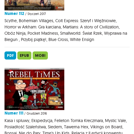
Numer 112
/ Styczeń 2017
Scythe, Bohemian Villages, Colt Express: Szeryf i Więźniowie,
Horror w Arkham: Gra karciana, Martians: A story of Civilization,
Obóz Ninja, Pocket Madness, Smallworld: Świat Rzek, Wyprawa na
Biegun , Przybij piątkę!, Blue Cross, White Ensign
PDF
EPUB
MOBI
Numer 111
/ Grudzień 2016
Kasa i spluwy, Ekspedycja, Felieton Tomka Kreczmara, Mystic Vale,
Posiadłość Szaleństwa, Siedem, Tawerna Hex, Vikings on Board,
Bonsai, Nie do Pary, Time's Up Kids, Relacja z II edycji konwentu