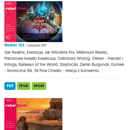
Numer 122
/ Listopad 2017
Star Realms, Ewolucja, Jak Wściekłe Psy, Millenium Blades,
Planszowe kwiatki Kwiatosza, Odlotowy Wyścig, Orlean - Handel i
Intryga, Railways of the World, Strażniczki, Zamki Burgundii, Domek
- Słoneczna 156, XII Pola Chwały - relacja z konwentu
PDF
EPUB
MOBI