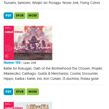
Tsunami, Santorini, Wsiąść do Pociągu: Nowy Jork, Flying Colors
PDF
EPUB
MOBI
Numer 130
/ Lipiec 2018
Battle for Rokugan, Oath of the Brotherhood:The Chosen, Projekt:
Miasteczko, Carthago: Guilds & Merchantss, Cosmic Encounter,
Hippo, Kariba i Kartel, Inis, Iron Curtain, 13 duchów, Polska gola!
PDF
EPUB
MOBI