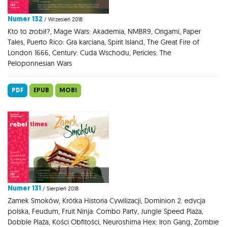
Numer 132
/ Wrzesień 2018
Kto to zrobił?, Mage Wars: Akademia, NMBR9, Origami, Paper
Tales, Puerto Rico: Gra karciana, Spirit Island, The Great Fire of
London 1666, Century: Cuda Wschodu, Pericles: The
Peloponnesian Wars
PDF
EPUB
MOBI
Numer 131
/ Sierpień 2018
Zamek Smoków, Krótka Historia Cywilizacji, Dominion 2. edycja
polska, Feudum, Fruit Ninja: Combo Party, Jungle Speed Plaża,
Dobble Plaża, Kości Obfitości, Neuroshima Hex: Iron Gang, Zombie