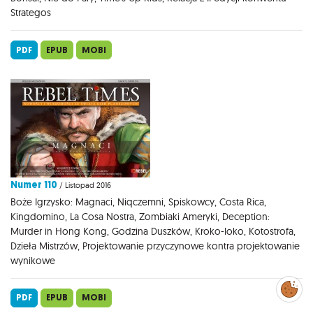
Strategos
PDF
EPUB
MOBI
Numer 110
/ Listopad 2016
Boże Igrzysko: Magnaci, Niqczemni, Spiskowcy, Costa Rica,
Kingdomino, La Cosa Nostra, Zombiaki Ameryki, Deception:
Murder in Hong Kong, Godzina Duszków, Kroko-loko, Kotostrofa,
Dzieła Mistrzów, Projektowanie przyczynowe kontra projektowanie
wynikowe
Zarządzaj
preferencjami
cookies
PDF
EPUB
MOBI