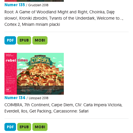
Numer 135
/ Grudzień 2018
Root: A Game of Woodland Might and Right, Choinka, Daję
słowo!, Kroniki zbrodni, Tyrants of the Underdark, Welcome to...,
Cortex 2, Mniam mniam placki
PDF
EPUB
MOBI
Numer 134
/ Listopad 2018
COIMBRA, 7th Continent, Carpe Diem, CIV: Carta Impera Victoria,
Everdell, Ilos, Get Packing, Carcassonne: Safari
PDF
EPUB
MOBI