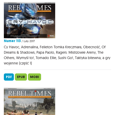
Numer 113
/ Luty 2017
Cy Havoc, Adrenalina, Felieton Tomka Kreczmara, Obecność, Of
Dreams & Shadows, Papa Paolo, Ragers: Mistrzowie Areny, The
Others, Wymyśl to!, Tornado Ellie, Sushi Go!, Taktyka bitewna, a gry
wojenne (część 1)
PDF
EPUB
MOBI