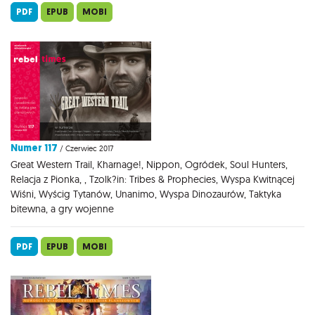
PDF
EPUB
MOBI
Numer 117
/ Czerwiec 2017
Great Western Trail, Kharnage!, Nippon, Ogródek, Soul Hunters,
Relacja z Pionka, , Tzolk?in: Tribes & Prophecies, Wyspa Kwitnącej
Wiśni, Wyścig Tytanów, Unanimo, Wyspa Dinozaurów, Taktyka
bitewna, a gry wojenne
PDF
EPUB
MOBI