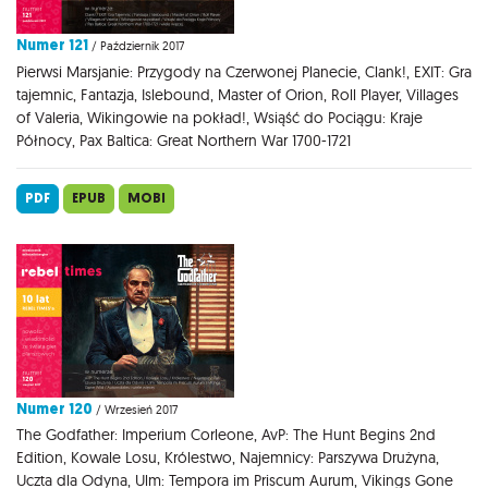
Numer 121
/ Październik 2017
Pierwsi Marsjanie: Przygody na Czerwonej Planecie, Clank!, EXIT: Gra
tajemnic, Fantazja, Islebound, Master of Orion, Roll Player, Villages
of Valeria, Wikingowie na pokład!, Wsiąść do Pociągu: Kraje
Północy, Pax Baltica: Great Northern War 1700-1721
PDF
EPUB
MOBI
Numer 120
/ Wrzesień 2017
The Godfather: Imperium Corleone, AvP: The Hunt Begins 2nd
Edition, Kowale Losu, Królestwo, Najemnicy: Parszywa Drużyna,
Uczta dla Odyna, Ulm: Tempora im Priscum Aurum, Vikings Gone