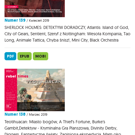
Numer 139
/ Kwiecień 2019
SHERLOCK HOLMES: DETEKTYW DORADCZY, Atlantis: Island of God,
City of Gears, Sentient, Szeryf z Nottingham: Wesoła Kompania, Tao
Long, Animale Tattica, Chyba śnisz!, Mini City, Black Orchestra
PDF
EPUB
MOBI
Numer 138
/ Marzec 2019
Teotihuacan: Miasto bogów, A Thief's Fortune, Burke's
Gambit,Detektyw - Kryminalna Gra Planszowa, Divinity Derby,
Diggers, Fantastyczne światy, Zaginiona ekspedycja, Mam oko,