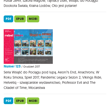
Pulsar 2849, Szkoła Magów, Tajniacy Duet, Wsiąść do Pociągu:
Dookoła Świata, Kraina Lodów, Oto jest pytanie!
PDF
EPUB
MOBI
Numer 123
/ Grudzień 2017
Seria Wsiąść do Pociągu pod lupą, Aeon?s End, Anachrony, W
Roku Smoka, Spiel 2017, Pandemic Legacy Sezon 2, Vikings Ride,
Helvetiq - szwajcarskie wydawnictwo, Professor Evil and The
Citadel of Time, Mocarstwa
PDF
EPUB
MOBI