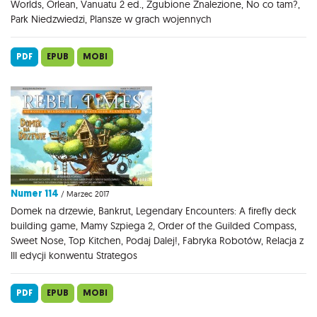
Worlds, Orlean, Vanuatu 2 ed., Zgubione Znalezione, No co tam?,
Park Niedzwiedzi, Plansze w grach wojennych
PDF
EPUB
MOBI
Numer 114
/ Marzec 2017
Domek na drzewie, Bankrut, Legendary Encounters: A firefly deck
building game, Mamy Szpiega 2, Order of the Guilded Compass,
Sweet Nose, Top Kitchen, Podaj Dalej!, Fabryka Robotów, Relacja z
III edycji konwentu Strategos
PDF
EPUB
MOBI