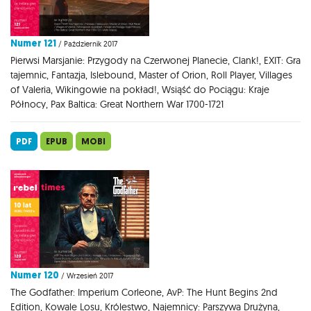
Numer 121
/ Październik 2017
Pierwsi Marsjanie: Przygody na Czerwonej Planecie, Clank!, EXIT: Gra
tajemnic, Fantazja, Islebound, Master of Orion, Roll Player, Villages
of Valeria, Wikingowie na pokład!, Wsiąść do Pociągu: Kraje
Północy, Pax Baltica: Great Northern War 1700-1721
PDF
EPUB
MOBI
Numer 120
/ Wrzesień 2017
The Godfather: Imperium Corleone, AvP: The Hunt Begins 2nd
Edition, Kowale Losu, Królestwo, Najemnicy: Parszywa Drużyna,