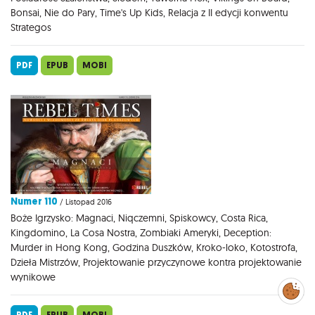
Bonsai, Nie do Pary, Time's Up Kids, Relacja z II edycji konwentu
Strategos
PDF
EPUB
MOBI
Numer 110
/ Listopad 2016
Boże Igrzysko: Magnaci, Niqczemni, Spiskowcy, Costa Rica,
Kingdomino, La Cosa Nostra, Zombiaki Ameryki, Deception:
Murder in Hong Kong, Godzina Duszków, Kroko-loko, Kotostrofa,
Dzieła Mistrzów, Projektowanie przyczynowe kontra projektowanie
wynikowe
Zarządzaj
preferencjami
cookies
PDF
EPUB
MOBI