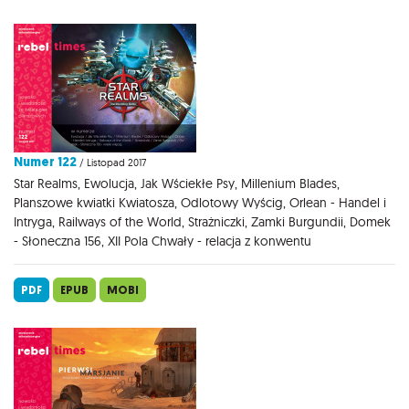
Numer 122
/ Listopad 2017
Star Realms, Ewolucja, Jak Wściekłe Psy, Millenium Blades,
Planszowe kwiatki Kwiatosza, Odlotowy Wyścig, Orlean - Handel i
Intryga, Railways of the World, Strażniczki, Zamki Burgundii, Domek
- Słoneczna 156, XII Pola Chwały - relacja z konwentu
PDF
EPUB
MOBI