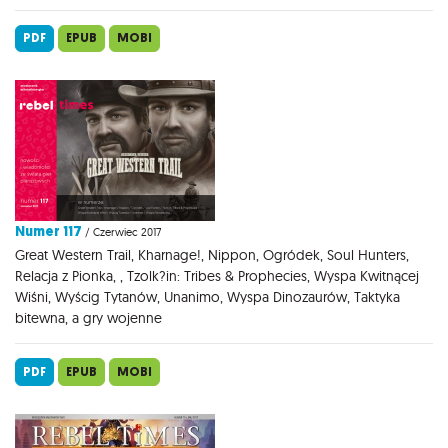
PDF
EPUB
MOBI
Numer 117
/ Czerwiec 2017
Great Western Trail, Kharnage!, Nippon, Ogródek, Soul Hunters,
Relacja z Pionka, , Tzolk?in: Tribes & Prophecies, Wyspa Kwitnącej
Wiśni, Wyścig Tytanów, Unanimo, Wyspa Dinozaurów, Taktyka
bitewna, a gry wojenne
PDF
EPUB
MOBI