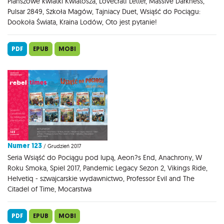
Planszowe kwiatki Kwiatosza, Lovecratf Letter, Massive Darkness,
Pulsar 2849, Szkoła Magów, Tajniacy Duet, Wsiąść do Pociągu:
Dookoła Świata, Kraina Lodów, Oto jest pytanie!
PDF
EPUB
MOBI
Numer 123
/ Grudzień 2017
Seria Wsiąść do Pociągu pod lupą, Aeon?s End, Anachrony, W
Roku Smoka, Spiel 2017, Pandemic Legacy Sezon 2, Vikings Ride,
Helvetiq - szwajcarskie wydawnictwo, Professor Evil and The
Citadel of Time, Mocarstwa
PDF
EPUB
MOBI