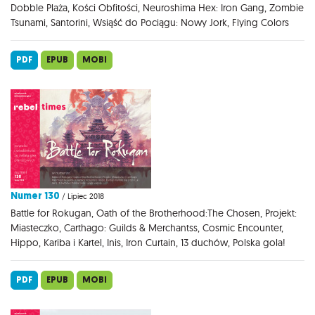
Dobble Plaża, Kości Obfitości, Neuroshima Hex: Iron Gang, Zombie
Tsunami, Santorini, Wsiąść do Pociągu: Nowy Jork, Flying Colors
PDF
EPUB
MOBI
Numer 130
/ Lipiec 2018
Battle for Rokugan, Oath of the Brotherhood:The Chosen, Projekt:
Miasteczko, Carthago: Guilds & Merchantss, Cosmic Encounter,
Hippo, Kariba i Kartel, Inis, Iron Curtain, 13 duchów, Polska gola!
PDF
EPUB
MOBI