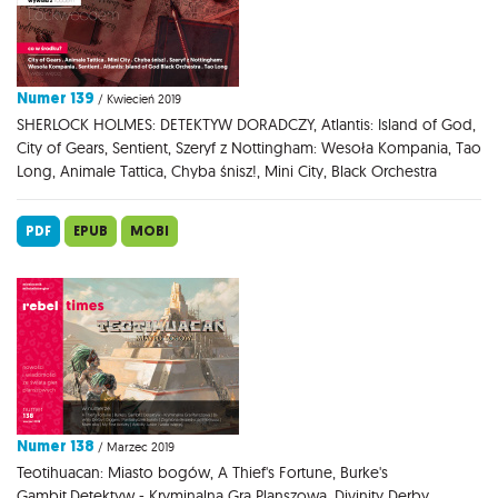
Numer 139
/ Kwiecień 2019
SHERLOCK HOLMES: DETEKTYW DORADCZY, Atlantis: Island of God,
City of Gears, Sentient, Szeryf z Nottingham: Wesoła Kompania, Tao
Long, Animale Tattica, Chyba śnisz!, Mini City, Black Orchestra
PDF
EPUB
MOBI
Numer 138
/ Marzec 2019
Teotihuacan: Miasto bogów, A Thief's Fortune, Burke's
Gambit,Detektyw - Kryminalna Gra Planszowa, Divinity Derby,