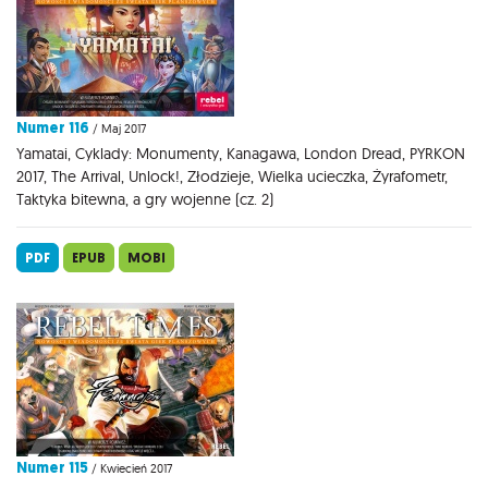
Numer 116
/ Maj 2017
Yamatai, Cyklady: Monumenty, Kanagawa, London Dread, PYRKON
2017, The Arrival, Unlock!, Złodzieje, Wielka ucieczka, Żyrafometr,
Taktyka bitewna, a gry wojenne (cz. 2)
PDF
EPUB
MOBI
Numer 115
/ Kwiecień 2017