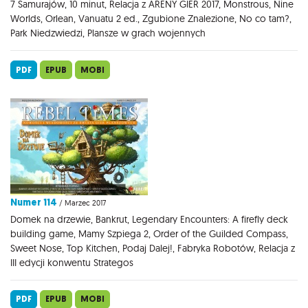
7 Samurajów, 10 minut, Relacja z ARENY GIER 2017, Monstrous, Nine
Worlds, Orlean, Vanuatu 2 ed., Zgubione Znalezione, No co tam?,
Park Niedzwiedzi, Plansze w grach wojennych
PDF
EPUB
MOBI
Numer 114
/ Marzec 2017
Domek na drzewie, Bankrut, Legendary Encounters: A firefly deck
building game, Mamy Szpiega 2, Order of the Guilded Compass,
Sweet Nose, Top Kitchen, Podaj Dalej!, Fabryka Robotów, Relacja z
III edycji konwentu Strategos
PDF
EPUB
MOBI