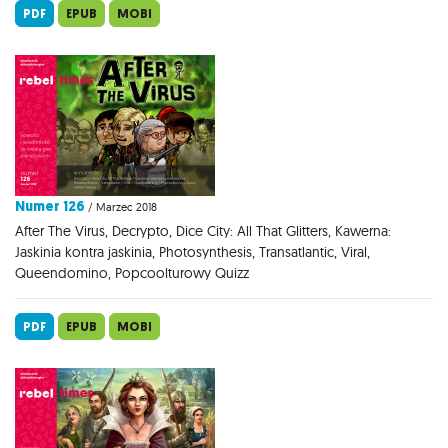
PDF
EPUB
MOBI
Numer 126
/ Marzec 2018
After The Virus, Decrypto, Dice City: All That Glitters, Kawerna:
Jaskinia kontra jaskinia, Photosynthesis, Transatlantic, Viral,
Queendomino, Popcoolturowy Quizz
PDF
EPUB
MOBI