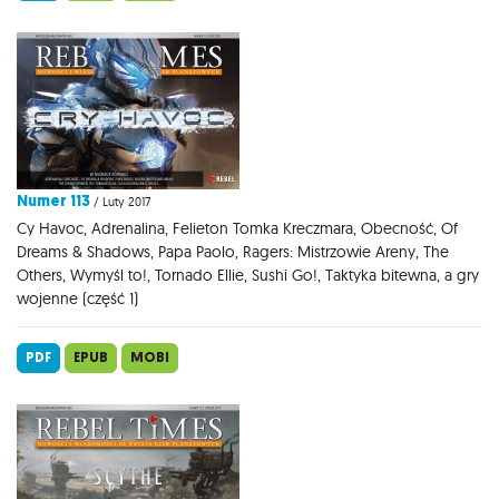
Numer 113
/ Luty 2017
Cy Havoc, Adrenalina, Felieton Tomka Kreczmara, Obecność, Of
Dreams & Shadows, Papa Paolo, Ragers: Mistrzowie Areny, The
Others, Wymyśl to!, Tornado Ellie, Sushi Go!, Taktyka bitewna, a gry
wojenne (część 1)
PDF
EPUB
MOBI