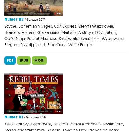
Numer 112
/ Styczeń 2017
Scythe, Bohemian Villages, Colt Express: Szeryf i Więźniowie,
Horror w Arkham: Gra karciana, Martians: A story of Civilization,
Obóz Ninja, Pocket Madness, Smallworld: Świat Rzek, Wyprawa na
Biegun , Przybij piątkę!, Blue Cross, White Ensign
PDF
EPUB
MOBI
Numer 111
/ Grudzień 2016
Kasa i spluwy, Ekspedycja, Felieton Tomka Kreczmara, Mystic Vale,
Posiadłość Szaleństwa, Siedem, Tawerna Hex, Vikings on Board,