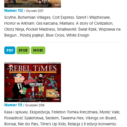
Numer 112
/ Styczeń 2017
Scythe, Bohemian Villages, Colt Express: Szeryf i Więźniowie,
Horror w Arkham: Gra karciana, Martians: A story of Civilization,
Obóz Ninja, Pocket Madness, Smallworld: Świat Rzek, Wyprawa na
Biegun , Przybij piątkę!, Blue Cross, White Ensign
PDF
EPUB
MOBI
Numer 111
/ Grudzień 2016
Kasa i spluwy, Ekspedycja, Felieton Tomka Kreczmara, Mystic Vale,
Posiadłość Szaleństwa, Siedem, Tawerna Hex, Vikings on Board,
Bonsai, Nie do Pary, Time's Up Kids, Relacja z II edycji konwentu