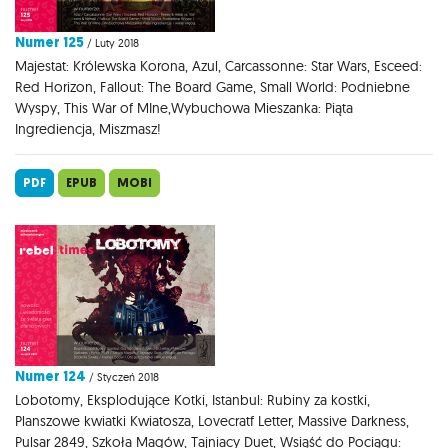
Numer 125
/ Luty 2018
Majestat: Królewska Korona, Azul, Carcassonne: Star Wars, Esceed:
Red Horizon, Fallout: The Board Game, Small World: Podniebne
Wyspy, This War of MIne,Wybuchowa Mieszanka: Piąta
Ingrediencja, Miszmasz!
PDF
EPUB
MOBI
Numer 124
/ Styczeń 2018
Lobotomy, Eksplodujące Kotki, Istanbul: Rubiny za kostki,
Planszowe kwiatki Kwiatosza, Lovecratf Letter, Massive Darkness,
Pulsar 2849, Szkoła Magów, Tajniacy Duet, Wsiąść do Pociągu: