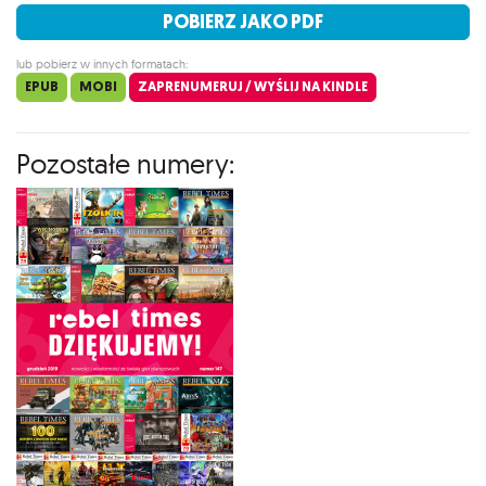
POBIERZ JAKO PDF
lub pobierz w innych formatach:
EPUB
MOBI
ZAPRENUMERUJ / WYŚLIJ NA KINDLE
Pozostałe numery: