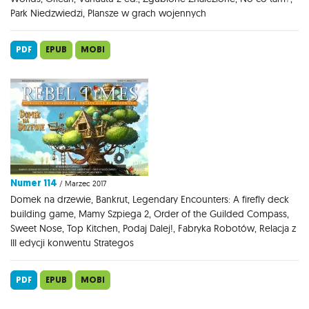
Park Niedzwiedzi, Plansze w grach wojennych
PDF
EPUB
MOBI
Numer 114
/ Marzec 2017
Domek na drzewie, Bankrut, Legendary Encounters: A firefly deck
building game, Mamy Szpiega 2, Order of the Guilded Compass,
Sweet Nose, Top Kitchen, Podaj Dalej!, Fabryka Robotów, Relacja z
III edycji konwentu Strategos
PDF
EPUB
MOBI