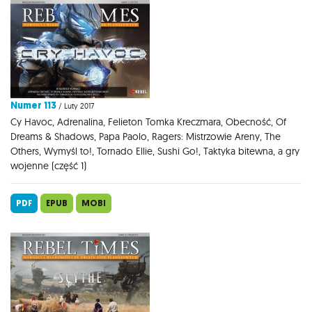
Numer 113
/ Luty 2017
Cy Havoc, Adrenalina, Felieton Tomka Kreczmara, Obecność, Of
Dreams & Shadows, Papa Paolo, Ragers: Mistrzowie Areny, The
Others, Wymyśl to!, Tornado Ellie, Sushi Go!, Taktyka bitewna, a gry
wojenne (część 1)
PDF
EPUB
MOBI