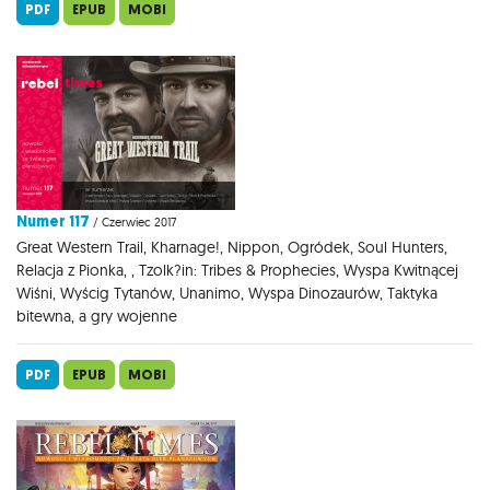
PDF
EPUB
MOBI
Numer 117
/ Czerwiec 2017
Great Western Trail, Kharnage!, Nippon, Ogródek, Soul Hunters,
Relacja z Pionka, , Tzolk?in: Tribes & Prophecies, Wyspa Kwitnącej
Wiśni, Wyścig Tytanów, Unanimo, Wyspa Dinozaurów, Taktyka
bitewna, a gry wojenne
PDF
EPUB
MOBI