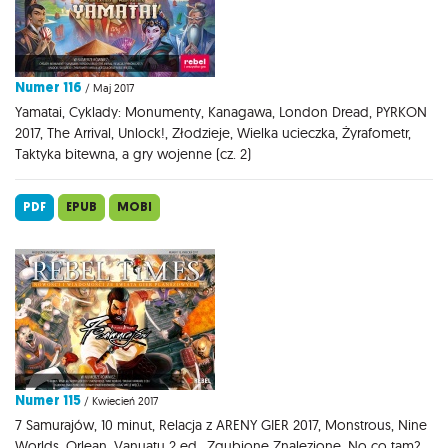
Numer 116
/ Maj 2017
Yamatai, Cyklady: Monumenty, Kanagawa, London Dread, PYRKON
2017, The Arrival, Unlock!, Złodzieje, Wielka ucieczka, Żyrafometr,
Taktyka bitewna, a gry wojenne (cz. 2)
PDF
EPUB
MOBI
Numer 115
/ Kwiecień 2017
7 Samurajów, 10 minut, Relacja z ARENY GIER 2017, Monstrous, Nine
Worlds, Orlean, Vanuatu 2 ed., Zgubione Znalezione, No co tam?,