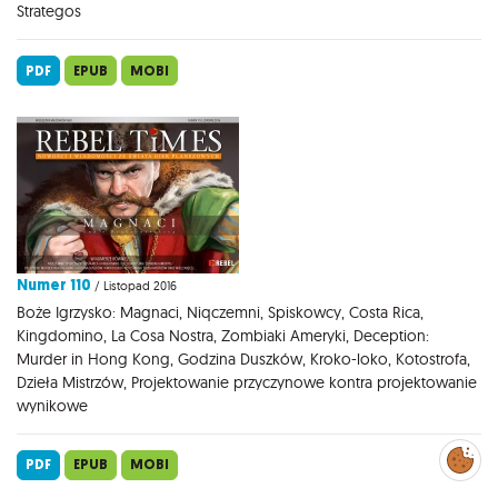
Strategos
PDF
EPUB
MOBI
Numer 110
/ Listopad 2016
Boże Igrzysko: Magnaci, Niqczemni, Spiskowcy, Costa Rica,
Kingdomino, La Cosa Nostra, Zombiaki Ameryki, Deception:
Murder in Hong Kong, Godzina Duszków, Kroko-loko, Kotostrofa,
Dzieła Mistrzów, Projektowanie przyczynowe kontra projektowanie
wynikowe
Zarządzaj
preferencjami
PDF
EPUB
MOBI
cookies