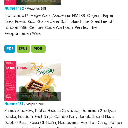
Numer 132
/ Wrzesień 2018
Kto to zrobił?, Mage Wars: Akademia, NMBR9, Origami, Paper
Tales, Puerto Rico: Gra karciana, Spirit Island, The Great Fire of
London 1666, Century: Cuda Wschodu, Pericles: The
Peloponnesian Wars
PDF
EPUB
MOBI
Numer 131
/ Sierpień 2018
Zamek Smoków, Krótka Historia Cywilizacji, Dominion 2. edycja
polska, Feudum, Fruit Ninja: Combo Party, Jungle Speed Plaża,
Dobble Plaża, Kości Obfitości, Neuroshima Hex: Iron Gang, Zombie