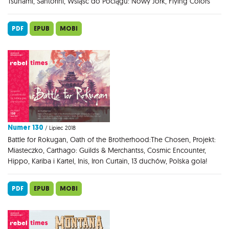
Tsunami, Santorini, Wsiąść do Pociągu: Nowy Jork, Flying Colors
PDF
EPUB
MOBI
Numer 130
/ Lipiec 2018
Battle for Rokugan, Oath of the Brotherhood:The Chosen, Projekt:
Miasteczko, Carthago: Guilds & Merchantss, Cosmic Encounter,
Hippo, Kariba i Kartel, Inis, Iron Curtain, 13 duchów, Polska gola!
PDF
EPUB
MOBI