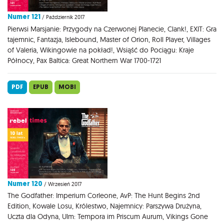
Numer 121
/ Październik 2017
Pierwsi Marsjanie: Przygody na Czerwonej Planecie, Clank!, EXIT: Gra
tajemnic, Fantazja, Islebound, Master of Orion, Roll Player, Villages
of Valeria, Wikingowie na pokład!, Wsiąść do Pociągu: Kraje
Północy, Pax Baltica: Great Northern War 1700-1721
PDF
EPUB
MOBI
Numer 120
/ Wrzesień 2017
The Godfather: Imperium Corleone, AvP: The Hunt Begins 2nd
Edition, Kowale Losu, Królestwo, Najemnicy: Parszywa Drużyna,
Uczta dla Odyna, Ulm: Tempora im Priscum Aurum, Vikings Gone