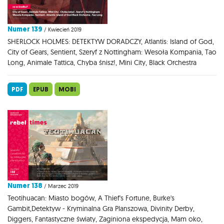
Numer 139
/ Kwiecień 2019
SHERLOCK HOLMES: DETEKTYW DORADCZY, Atlantis: Island of God,
City of Gears, Sentient, Szeryf z Nottingham: Wesoła Kompania, Tao
Long, Animale Tattica, Chyba śnisz!, Mini City, Black Orchestra
PDF
EPUB
MOBI
Numer 138
/ Marzec 2019
Teotihuacan: Miasto bogów, A Thief's Fortune, Burke's
Gambit,Detektyw - Kryminalna Gra Planszowa, Divinity Derby,
Diggers, Fantastyczne światy, Zaginiona ekspedycja, Mam oko,