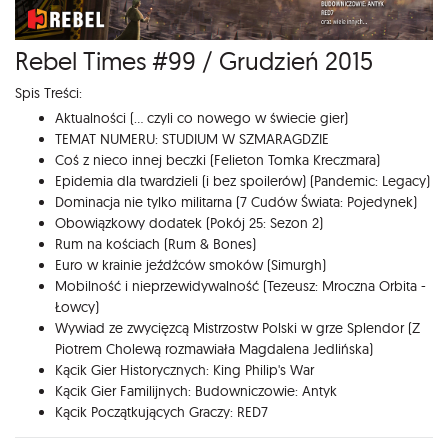
Rebel Times #99 / Grudzień 2015
Spis Treści:
Aktualności (... czyli co nowego w świecie gier)
TEMAT NUMERU: STUDIUM W SZMARAGDZIE
Coś z nieco innej beczki (Felieton Tomka Kreczmara)
Epidemia dla twardzieli (i bez spoilerów) (Pandemic: Legacy)
Dominacja nie tylko militarna (7 Cudów Świata: Pojedynek)
Obowiązkowy dodatek (Pokój 25: Sezon 2)
Rum na kościach (Rum & Bones)
Euro w krainie jeźdźców smoków (Simurgh)
Mobilność i nieprzewidywalność (Tezeusz: Mroczna Orbita -
Łowcy)
Wywiad ze zwycięzcą Mistrzostw Polski w grze Splendor (Z
Piotrem Cholewą rozmawiała Magdalena Jedlińska)
Kącik Gier Historycznych: King Philip's War
Kącik Gier Familijnych: Budowniczowie: Antyk
Kącik Początkujących Graczy: RED7