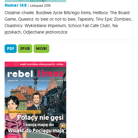
Numer 146
/ Listopad 2019
Ostatnie chwile. Burzliwe życie Billy'ego Kerra, Hellboy: The Board
Game, Queenz: to bee or not to bee, Tapestry, Tiny Epic Zombies,
Osadnicy: Wykreślane Imperium, School Fair Cafe Club!, Na
językach, Odjechane jednorożce
PDF
EPUB
MOBI