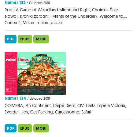
Numer 135
/ Grudzień 2018
Root: A Game of Woodland Might and Right, Choinka, Daję
słowo!, Kroniki zbrodni, Tyrants of the Underdark, Welcome to...,
Cortex 2, Mniam mniam placki
PDF
EPUB
MOBI
Numer 134
/ Listopad 2018
COIMBRA, 7th Continent, Carpe Diem, CIV: Carta Impera Victoria,
Everdell, Ilos, Get Packing, Carcassonne: Safari
PDF
EPUB
MOBI