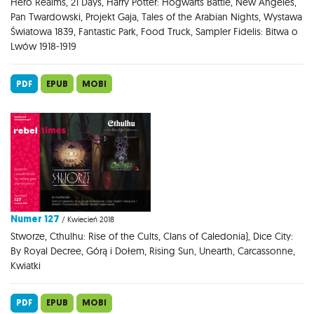
Hero Realms, 21 Days, Harry Potter: Hogwarts Battle, New Angeles,
Pan Twardowski, Projekt Gaja, Tales of the Arabian Nights, Wystawa
Światowa 1839, Fantastic Park, Food Truck, Sampler Fidelis: Bitwa o
Lwów 1918-1919
PDF
EPUB
MOBI
Numer 127
/ Kwiecień 2018
Stworze, Cthulhu: Rise of the Cults, Clans of Caledonia), Dice City:
By Royal Decree, Górą i Dołem, Rising Sun, Unearth, Carcassonne,
Kwiatki
PDF
EPUB
MOBI