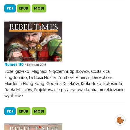
PDF
EPUB
MOBI
Numer 110
/ Listopad 2016
Boże Igrzysko: Magnaci, Niqczemni, Spiskowcy, Costa Rica,
Kingdomino, La Cosa Nostra, Zombiaki Ameryki, Deception:
Murder in Hong Kong, Godzina Duszków, Kroko-loko, Kotostrofa,
Dzieła Mistrzów, Projektowanie przyczynowe kontra projektowanie
wynikowe
PDF
EPUB
MOBI
Zarządzaj
preferencjami
cookies