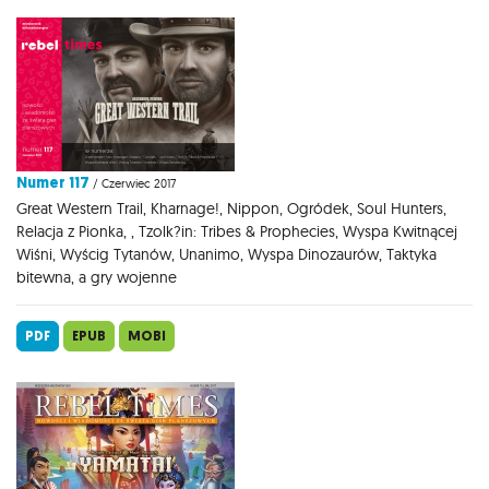
Numer 117
/ Czerwiec 2017
Great Western Trail, Kharnage!, Nippon, Ogródek, Soul Hunters,
Relacja z Pionka, , Tzolk?in: Tribes & Prophecies, Wyspa Kwitnącej
Wiśni, Wyścig Tytanów, Unanimo, Wyspa Dinozaurów, Taktyka
bitewna, a gry wojenne
PDF
EPUB
MOBI