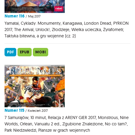
Numer 116
/ Maj 2017
Yamatai, Cyklady: Monumenty, Kanagawa, London Dread, PYRKON
2017, The Arrival, Unlock!, Złodzieje, Wielka ucieczka, Żyrafometr,
Taktyka bitewna, a gry wojenne (cz. 2)
PDF
EPUB
MOBI
Numer 115
/ Kwiecień 2017
7 Samurajów, 10 minut, Relacja z ARENY GIER 2017, Monstrous, Nine
Worlds, Orlean, Vanuatu 2 ed., Zgubione Znalezione, No co tam?,
Park Niedzwiedzi, Plansze w grach wojennych