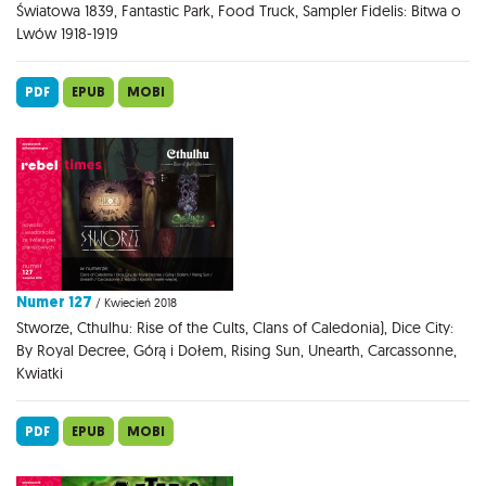
Światowa 1839, Fantastic Park, Food Truck, Sampler Fidelis: Bitwa o
Lwów 1918-1919
PDF
EPUB
MOBI
Numer 127
/ Kwiecień 2018
Stworze, Cthulhu: Rise of the Cults, Clans of Caledonia), Dice City:
By Royal Decree, Górą i Dołem, Rising Sun, Unearth, Carcassonne,
Kwiatki
PDF
EPUB
MOBI