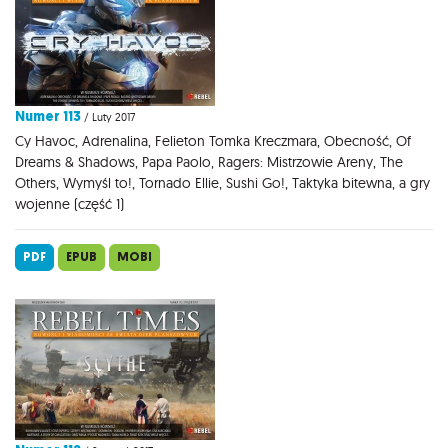
Numer 113
/ Luty 2017
Cy Havoc, Adrenalina, Felieton Tomka Kreczmara, Obecność, Of
Dreams & Shadows, Papa Paolo, Ragers: Mistrzowie Areny, The
Others, Wymyśl to!, Tornado Ellie, Sushi Go!, Taktyka bitewna, a gry
wojenne (część 1)
PDF
EPUB
MOBI