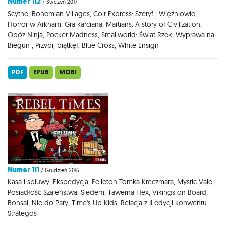
Numer 112
/ Styczeń 2017
Scythe, Bohemian Villages, Colt Express: Szeryf i Więźniowie,
Horror w Arkham: Gra karciana, Martians: A story of Civilization,
Obóz Ninja, Pocket Madness, Smallworld: Świat Rzek, Wyprawa na
Biegun , Przybij piątkę!, Blue Cross, White Ensign
PDF
EPUB
MOBI
Numer 111
/ Grudzień 2016
Kasa i spluwy, Ekspedycja, Felieton Tomka Kreczmara, Mystic Vale,
Posiadłość Szaleństwa, Siedem, Tawerna Hex, Vikings on Board,
Bonsai, Nie do Pary, Time's Up Kids, Relacja z II edycji konwentu
Strategos