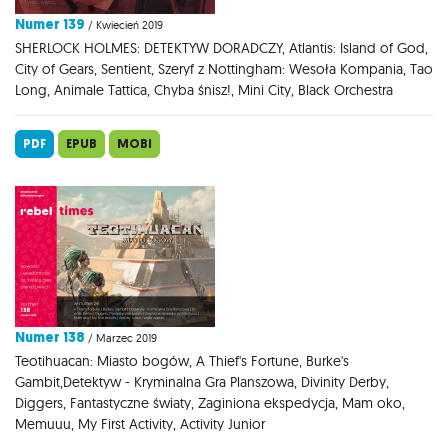
Numer 139
/ Kwiecień 2019
SHERLOCK HOLMES: DETEKTYW DORADCZY, Atlantis: Island of God,
City of Gears, Sentient, Szeryf z Nottingham: Wesoła Kompania, Tao
Long, Animale Tattica, Chyba śnisz!, Mini City, Black Orchestra
PDF
EPUB
MOBI
Numer 138
/ Marzec 2019
Teotihuacan: Miasto bogów, A Thief's Fortune, Burke's
Gambit,Detektyw - Kryminalna Gra Planszowa, Divinity Derby,
Diggers, Fantastyczne światy, Zaginiona ekspedycja, Mam oko,
Memuuu, My First Activity, Activity Junior