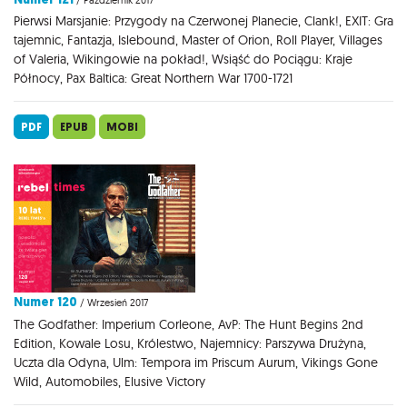
Pierwsi Marsjanie: Przygody na Czerwonej Planecie, Clank!, EXIT: Gra
tajemnic, Fantazja, Islebound, Master of Orion, Roll Player, Villages
of Valeria, Wikingowie na pokład!, Wsiąść do Pociągu: Kraje
Północy, Pax Baltica: Great Northern War 1700-1721
PDF
EPUB
MOBI
Numer 120
/ Wrzesień 2017
The Godfather: Imperium Corleone, AvP: The Hunt Begins 2nd
Edition, Kowale Losu, Królestwo, Najemnicy: Parszywa Drużyna,
Uczta dla Odyna, Ulm: Tempora im Priscum Aurum, Vikings Gone
Wild, Automobiles, Elusive Victory