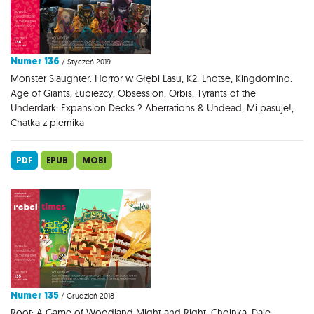
Numer 136
/ Styczeń 2019
Monster Slaughter: Horror w Głębi Lasu, K2: Lhotse, Kingdomino:
Age of Giants, Łupieżcy, Obsession, Orbis, Tyrants of the
Underdark: Expansion Decks ? Aberrations & Undead, Mi pasuje!,
Chatka z piernika
PDF
EPUB
MOBI
Numer 135
/ Grudzień 2018
Root: A Game of Woodland Might and Right, Choinka, Daję