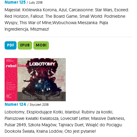
Numer 125
/ Luty 2018
Majestat: Królewska Korona, Azul, Carcassonne: Star Wars, Esceed:
Red Horizon, Fallout: The Board Game, Small World: Podniebne
Wyspy, This War of MIne,Wybuchowa Mieszanka: Piąta
Ingrediencja, Miszmasz!
PDF
EPUB
MOBI
Numer 124
/ Styczeń 2018
Lobotomy, Eksplodujące Kotki, Istanbul: Rubiny za kostki,
Planszowe kwiatki Kwiatosza, Lovecratf Letter, Massive Darkness,
Pulsar 2849, Szkoła Magów, Tajniacy Duet, Wsiąść do Pociągu:
Dookoła Świata, Kraina Lodów, Oto jest pytanie!