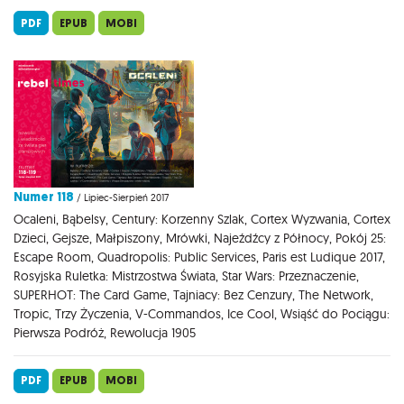
PDF
EPUB
MOBI
Numer 118
/ Lipiec-Sierpień 2017
Ocaleni, Bąbelsy, Century: Korzenny Szlak, Cortex Wyzwania, Cortex
Dzieci, Gejsze, Małpiszony, Mrówki, Najeźdźcy z Północy, Pokój 25:
Escape Room, Quadropolis: Public Services, Paris est Ludique 2017,
Rosyjska Ruletka: Mistrzostwa Świata, Star Wars: Przeznaczenie,
SUPERHOT: The Card Game, Tajniacy: Bez Cenzury, The Network,
Tropic, Trzy Życzenia, V-Commandos, Ice Cool, Wsiąść do Pociągu:
Pierwsza Podróż, Rewolucja 1905
PDF
EPUB
MOBI