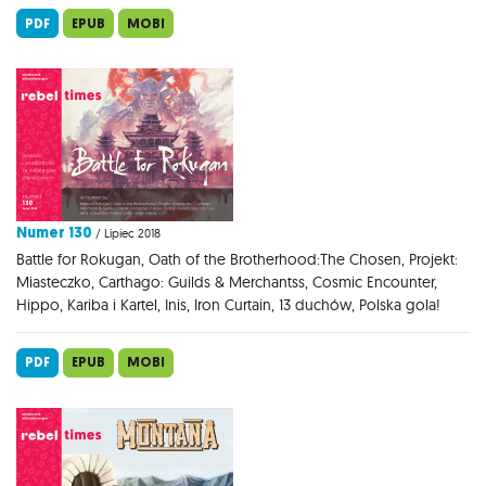
PDF
EPUB
MOBI
Numer 130
/ Lipiec 2018
Battle for Rokugan, Oath of the Brotherhood:The Chosen, Projekt:
Miasteczko, Carthago: Guilds & Merchantss, Cosmic Encounter,
Hippo, Kariba i Kartel, Inis, Iron Curtain, 13 duchów, Polska gola!
PDF
EPUB
MOBI