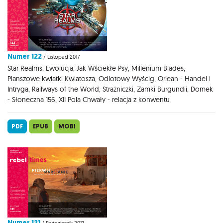
Numer 122
/ Listopad 2017
Star Realms, Ewolucja, Jak Wściekłe Psy, Millenium Blades,
Planszowe kwiatki Kwiatosza, Odlotowy Wyścig, Orlean - Handel i
Intryga, Railways of the World, Strażniczki, Zamki Burgundii, Domek
- Słoneczna 156, XII Pola Chwały - relacja z konwentu
PDF
EPUB
MOBI
Numer 121
/ Październik 2017