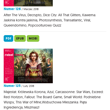
Numer 126
/ Marzec 2018
After The Virus, Decrypto, Dice City: All That Glitters, Kawerna:
Jaskinia kontra jaskinia, Photosynthesis, Transatlantic, Viral,
Queendomino, Popcoolturowy Quizz
PDF
EPUB
MOBI
Numer 125
/ Luty 2018
Majestat: Królewska Korona, Azul, Carcassonne: Star Wars, Esceed:
Red Horizon, Fallout: The Board Game, Small World: Podniebne
Wyspy, This War of MIne,Wybuchowa Mieszanka: Piąta
Ingrediencja, Miszmasz!