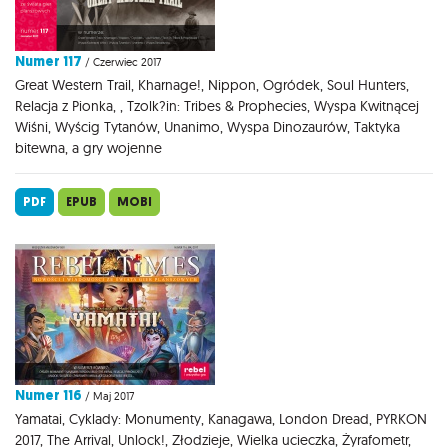
Numer 117
/ Czerwiec 2017
Great Western Trail, Kharnage!, Nippon, Ogródek, Soul Hunters,
Relacja z Pionka, , Tzolk?in: Tribes & Prophecies, Wyspa Kwitnącej
Wiśni, Wyścig Tytanów, Unanimo, Wyspa Dinozaurów, Taktyka
bitewna, a gry wojenne
PDF
EPUB
MOBI
Numer 116
/ Maj 2017
Yamatai, Cyklady: Monumenty, Kanagawa, London Dread, PYRKON
2017, The Arrival, Unlock!, Złodzieje, Wielka ucieczka, Żyrafometr,