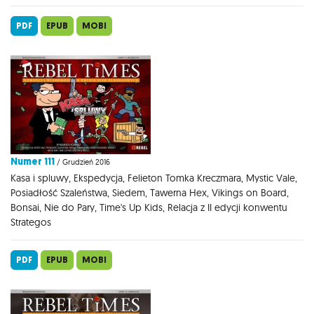
PDF
EPUB
MOBI
Numer 111
/ Grudzień 2016
Kasa i spluwy, Ekspedycja, Felieton Tomka Kreczmara, Mystic Vale,
Posiadłość Szaleństwa, Siedem, Tawerna Hex, Vikings on Board,
Bonsai, Nie do Pary, Time's Up Kids, Relacja z II edycji konwentu
Strategos
PDF
EPUB
MOBI