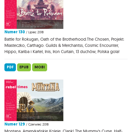
Numer 130
/ Lipiec 2018
Battle for Rokugan, Oath of the Brotherhood:The Chosen, Projekt:
Miasteczko, Carthago: Guilds & Merchantss, Cosmic Encounter,
Hippo, Kariba i Kartel, Inis, Iron Curtain, 13 duchów, Polska gola!
PDF
EPUB
MOBI
Numer 129
/ Czerwiec 2018
Montana, Amerykańskie Koleje, Clank! The Mummy's Curse, Half-