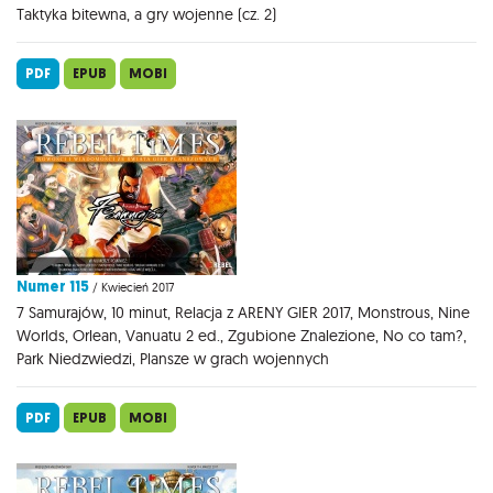
Taktyka bitewna, a gry wojenne (cz. 2)
PDF
EPUB
MOBI
Numer 115
/ Kwiecień 2017
7 Samurajów, 10 minut, Relacja z ARENY GIER 2017, Monstrous, Nine
Worlds, Orlean, Vanuatu 2 ed., Zgubione Znalezione, No co tam?,
Park Niedzwiedzi, Plansze w grach wojennych
PDF
EPUB
MOBI