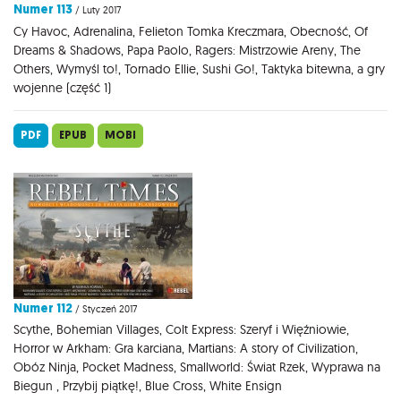
Numer 113
/ Luty 2017
Cy Havoc, Adrenalina, Felieton Tomka Kreczmara, Obecność, Of
Dreams & Shadows, Papa Paolo, Ragers: Mistrzowie Areny, The
Others, Wymyśl to!, Tornado Ellie, Sushi Go!, Taktyka bitewna, a gry
wojenne (część 1)
PDF
EPUB
MOBI
Numer 112
/ Styczeń 2017
Scythe, Bohemian Villages, Colt Express: Szeryf i Więźniowie,
Horror w Arkham: Gra karciana, Martians: A story of Civilization,
Obóz Ninja, Pocket Madness, Smallworld: Świat Rzek, Wyprawa na
Biegun , Przybij piątkę!, Blue Cross, White Ensign