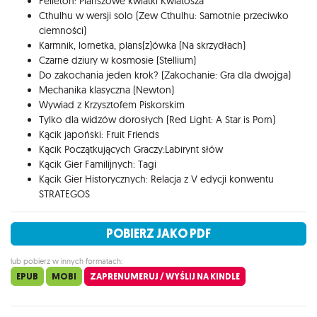
Felieton: Planszowe kwiatki Kwiatosza
Cthulhu w wersji solo (Zew Cthulhu: Samotnie przeciwko
ciemności)
Karmnik, lornetka, plans(z)ówka (Na skrzydłach)
Czarne dziury w kosmosie (Stellium)
Do zakochania jeden krok? (Zakochanie: Gra dla dwojga)
Mechanika klasyczna (Newton)
Wywiad z Krzysztofem Piskorskim
Tylko dla widzów dorosłych (Red Light: A Star is Porn)
Kącik japoński: Fruit Friends
Kącik Początkujących Graczy:Labirynt słów
Kącik Gier Familijnych: Tagi
Kącik Gier Historycznych: Relacja z V edycji konwentu
STRATEGOS
POBIERZ JAKO PDF
lub pobierz w innych formatach:
EPUB
MOBI
ZAPRENUMERUJ / WYŚLIJ NA KINDLE