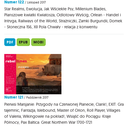
Numer 122
/ Listopad 2017
Star Realms, Ewolucja, Jak Wściekłe Psy, Millenium Blades,
Planszowe kwiatki Kwiatosza, Odlotowy Wyścig, Orlean - Handel i
Intryga, Railways of the World, Strażniczki, Zamki Burgundii, Domek
- Słoneczna 156, XII Pola Chwały - relacja z konwentu
PDF
EPUB
MOBI
Numer 121
/ Październik 2017
Pierwsi Marsjanie: Przygody na Czerwonej Planecie, Clank!, EXIT: Gra
tajemnic, Fantazja, Islebound, Master of Orion, Roll Player, Villages
of Valeria, Wikingowie na pokład!, Wsiąść do Pociągu: Kraje
Północy, Pax Baltica: Great Northern War 1700-1721