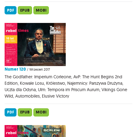
PDF
EPUB
MOBI
Numer 120
/ Wrzesień 2017
The Godfather: Imperium Corleone, AvP: The Hunt Begins 2nd
Edition, Kowale Losu, Królestwo, Najemnicy: Parszywa Drużyna,
Uczta dla Odyna, Ulm: Tempora im Priscum Aurum, Vikings Gone
Wild, Automobiles, Elusive Victory
PDF
EPUB
MOBI