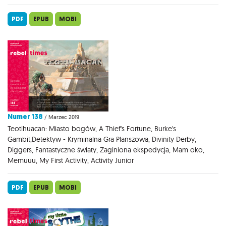
PDF
EPUB
MOBI
Numer 138
/ Marzec 2019
Teotihuacan: Miasto bogów, A Thief's Fortune, Burke's
Gambit,Detektyw - Kryminalna Gra Planszowa, Divinity Derby,
Diggers, Fantastyczne światy, Zaginiona ekspedycja, Mam oko,
Memuuu, My First Activity, Activity Junior
PDF
EPUB
MOBI