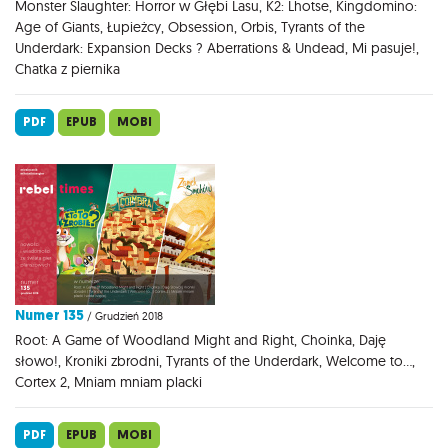
Monster Slaughter: Horror w Głębi Lasu, K2: Lhotse, Kingdomino:
Age of Giants, Łupieżcy, Obsession, Orbis, Tyrants of the
Underdark: Expansion Decks ? Aberrations & Undead, Mi pasuje!,
Chatka z piernika
PDF
EPUB
MOBI
Numer 135
/ Grudzień 2018
Root: A Game of Woodland Might and Right, Choinka, Daję
słowo!, Kroniki zbrodni, Tyrants of the Underdark, Welcome to...,
Cortex 2, Mniam mniam placki
PDF
EPUB
MOBI