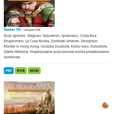
Numer 110
/ Listopad 2016
Boże Igrzysko: Magnaci, Niqczemni, Spiskowcy, Costa Rica,
Kingdomino, La Cosa Nostra, Zombiaki Ameryki, Deception:
Murder in Hong Kong, Godzina Duszków, Kroko-loko, Kotostrofa,
Dzieła Mistrzów, Projektowanie przyczynowe kontra projektowanie
wynikowe
PDF
EPUB
MOBI
Zarządzaj
preferencjami
cookies