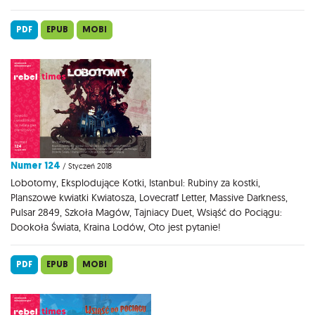
PDF
EPUB
MOBI
Numer 124
/ Styczeń 2018
Lobotomy, Eksplodujące Kotki, Istanbul: Rubiny za kostki,
Planszowe kwiatki Kwiatosza, Lovecratf Letter, Massive Darkness,
Pulsar 2849, Szkoła Magów, Tajniacy Duet, Wsiąść do Pociągu:
Dookoła Świata, Kraina Lodów, Oto jest pytanie!
PDF
EPUB
MOBI